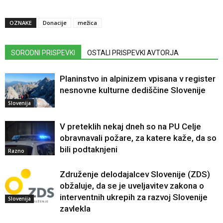
OZNAKE
Donacije
mežica
SORODNI PRISPEVKI
OSTALI PRISPEVKI AVTORJA
Planinstvo in alpinizem vpisana v register
nesnovne kulturne dediščine Slovenije
Slovenija
V preteklih nekaj dneh so na PU Celje
obravnavali požare, za katere kaže, da so
bili podtaknjeni
Razno
Združenje delodajalcev Slovenije (ZDS)
obžaluje, da se je uveljavitev zakona o
interventnih ukrepih za razvoj Slovenije
Slovenija
zavlekla