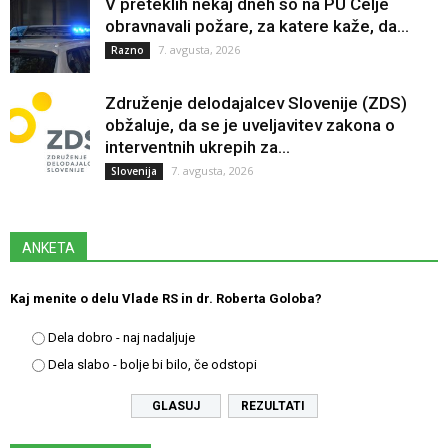
V preteklih nekaj dneh so na PU Celje
obravnavali požare, za katere kaže, da...
7. avgusta, 2026
Razno
Združenje delodajalcev Slovenije (ZDS)
obžaluje, da se je uveljavitev zakona o
interventnih ukrepih za...
7. avgusta, 2026
Slovenija
ANKETA
Kaj menite o delu Vlade RS in dr. Roberta Goloba?
Dela dobro - naj nadaljuje
Dela slabo - bolje bi bilo, če odstopi
REZULTATI