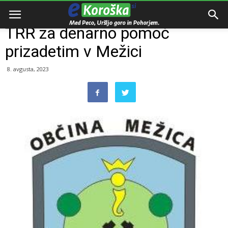
Domov
Dogodki
TRR za denarno pomoč
prizadetim v Mežici
8. avgusta, 2023