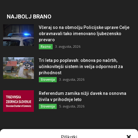
NAJBOLJ BRANO
Včeraj so na območju Policijske uprave Celje
obravnavali tako imenovano ljubezensko
prevaro
3. avgusta, 2026
Razno
Tri leta po poplavah: obnova po načrtih,
učinkovitejši sistem in večja odpornost za
prihodnost
3. avgusta, 2026
Slovenija
Referendum zamika nižji davek na osnovna
živila v prihodnje leto
5. avgusta, 2026
Slovenija
NAJBOLJ KOMENTIRANO
Piškotki