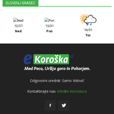
SLOVENJ GRADEC
12/27
15/31
16/31
Ned
Pon
Tor
Odgovorni urednik: Samo Vidovič
Kontaktirajte nas:
info@e-koroska.si