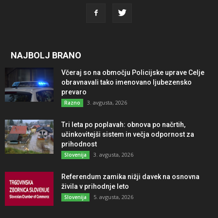
NAJBOLJ BRANO
Včeraj so na območju Policijske uprave Celje
obravnavali tako imenovano ljubezensko
prevaro
3. avgusta, 2026
Razno
Tri leta po poplavah: obnova po načrtih,
učinkovitejši sistem in večja odpornost za
prihodnost
3. avgusta, 2026
Slovenija
Referendum zamika nižji davek na osnovna
živila v prihodnje leto
5. avgusta, 2026
Slovenija