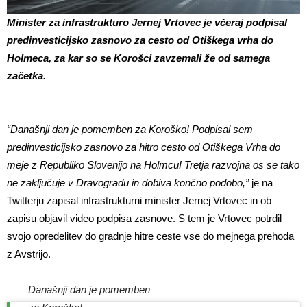
Minister za infrastrukturo Jernej Vrtovec je včeraj podpisal
predinvesticijsko zasnovo za cesto od Otiškega vrha do
Holmeca, za kar so se Korošci zavzemali že od samega
začetka.
“Današnji dan je pomemben za Koroško! Podpisal sem
predinvesticijsko zasnovo za hitro cesto od Otiškega Vrha do
meje z Republiko Slovenijo na Holmcu! Tretja razvojna os se tako
ne zaključuje v Dravogradu in dobiva končno podobo,”
je na
Twitterju zapisal infrastrukturni minister Jernej Vrtovec in ob
zapisu objavil video podpisa zasnove. S tem je Vrtovec potrdil
svojo opredelitev do gradnje hitre ceste vse do mejnega prehoda
z Avstrijo.
Današnji dan je pomemben