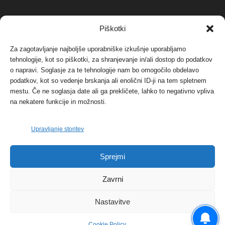
NAJBOLJ KOMENTIRANO
Piškotki
Za zagotavljanje najboljše uporabniške izkušnje uporabljamo
Protest proti vetrnim elektrarnam na Ojstrici, v
svetu pa vedno bolj...
tehnologije, kot so piškotki, za shranjevanje in/ali dostop do podatkov
o napravi. Soglasje za te tehnologije nam bo omogočilo obdelavo
12. maja, 2017
Dogodki
podatkov, kot so vedenje brskanja ali enolični ID-ji na tem spletnem
mestu. Če ne soglasja date ali ga prekličete, lahko to negativno vpliva
Tožilstvo v Celovcu v korist elektrarnam
na nekatere funkcije in možnosti.
Verbund
29. januarja, 2018
Dogodki
Upravljanje storitev
FOTO: Razstava cvetličarskega mojstra Andreja
Sprejmi
Rusa
27. novembra, 2017
Dogodki
Zavrni
Nastavitve
Cookie Policy