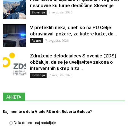
nesnovne kulturne dediščine Slovenije
8. avgusta, 2026
Slovenija
V preteklih nekaj dneh so na PU Celje
obravnavali požare, za katere kaže, da...
7. avgusta, 2026
Razno
Združenje delodajalcev Slovenije (ZDS)
obžaluje, da se je uveljavitev zakona o
interventnih ukrepih za...
7. avgusta, 2026
Slovenija
ANKETA
Kaj menite o delu Vlade RS in dr. Roberta Goloba?
Dela dobro - naj nadaljuje