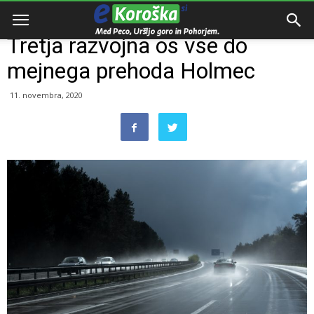
Domov
e-Koroška
Tretja razvojna os vse do
mejnega prehoda Holmec
11. novembra, 2020