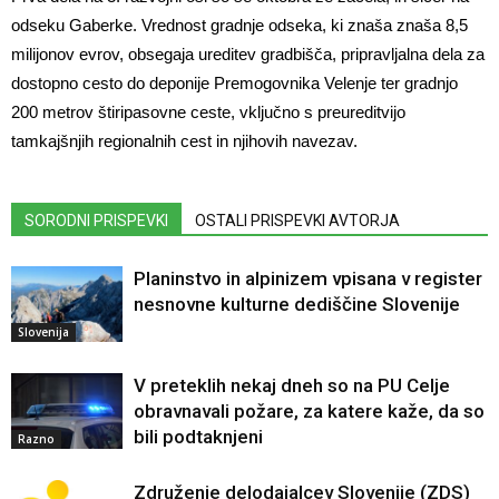
odseku Gaberke. Vrednost gradnje odseka, ki znaša znaša 8,5
milijonov evrov, obsegaja ureditev gradbišča, pripravljalna dela za
dostopno cesto do deponije Premogovnika Velenje ter gradnjo
200 metrov štiripasovne ceste, vključno s preureditvijo
tamkajšnjih regionalnih cest in njihovih navezav.
SORODNI PRISPEVKI
OSTALI PRISPEVKI AVTORJA
Planinstvo in alpinizem vpisana v register
nesnovne kulturne dediščine Slovenije
Slovenija
V preteklih nekaj dneh so na PU Celje
obravnavali požare, za katere kaže, da so
bili podtaknjeni
Razno
Združenje delodajalcev Slovenije (ZDS)