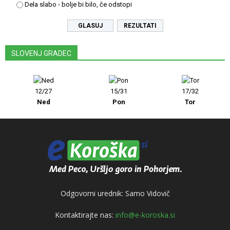
Dela slabo - bolje bi bilo, če odstopi
REZULTATI
SLOVENJ GRADEC
12/27
15/31
17/32
Ned
Pon
Tor
Odgovorni urednik: Samo Vidovič
Kontaktirajte nas:
info@e-koroska.si