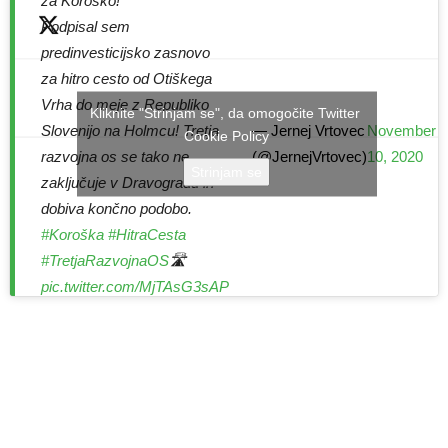
za Koroško!
Podpisal sem
predinvesticijsko zasnovo
za hitro cesto od Otiškega
Vrha do meje z Republiko
Kliknite "Strinjam se", da omogočite Twitter
— Jernej Vrtovec
November
Slovenijo na Holmcu! Tretja
Cookie Policy
(@JernejVrtovec)
10, 2020
razvojna os se tako ne
Strinjam se
zaključuje v Dravogradu in
dobiva končno podobo.
#Koroška
#HitraCesta
#TretjaRazvojnaOS
🛣️
pic.twitter.com/MjTAsG3sAP