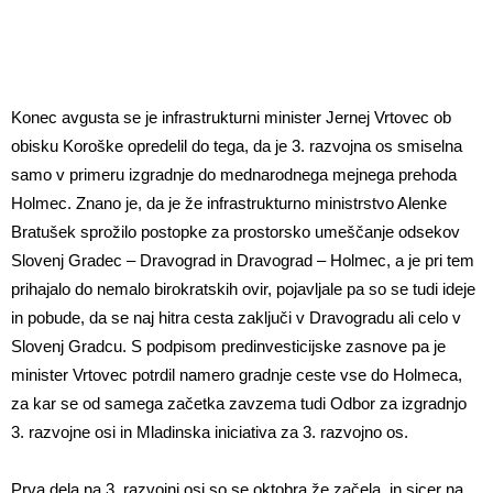
Konec avgusta se je infrastrukturni minister Jernej Vrtovec ob
obisku Koroške opredelil do tega, da je 3. razvojna os smiselna
samo v primeru izgradnje do mednarodnega mejnega prehoda
Holmec. Znano je, da je že infrastrukturno ministrstvo Alenke
Bratušek sprožilo postopke za prostorsko umeščanje odsekov
Slovenj Gradec – Dravograd in Dravograd – Holmec, a je pri tem
prihajalo do nemalo birokratskih ovir, pojavljale pa so se tudi ideje
in pobude, da se naj hitra cesta zaključi v Dravogradu ali celo v
Slovenj Gradcu. S podpisom predinvesticijske zasnove pa je
minister Vrtovec potrdil namero gradnje ceste vse do Holmeca,
za kar se od samega začetka zavzema tudi Odbor za izgradnjo
3. razvojne osi in Mladinska iniciativa za 3. razvojno os.
Prva dela na 3. razvojni osi so se oktobra že začela, in sicer na