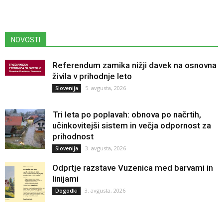
NOVOSTI
Referendum zamika nižji davek na osnovna
živila v prihodnje leto
5. avgusta, 2026
Slovenija
Tri leta po poplavah: obnova po načrtih,
učinkovitejši sistem in večja odpornost za
prihodnost
3. avgusta, 2026
Slovenija
Odprtje razstave Vuzenica med barvami in
linijami
3. avgusta, 2026
Dogodki