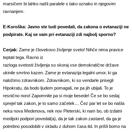
marsičem bi lahko našli paralele s tako oznako in njegovim
ravnanjem.
E-Koroška: Javno ste tudi povedali, da zakona o evtanaziji ne
podpirate. Kaj se vam pri evtanaziji zdi najbolj sporno?
Cerjak:
Zame je človekovo življenje sveto! Nihče nima pravice
teptati tega. Ravno iz
razloga svetosti življenja so skoraj vse demokratične države
ukinile smrtno kazen. Zame je evtanazija legalni umor, ki ga
naložimo zdravnikom. Zdravnikom, ki so vendarle prisegli
Hipokratu, da bodo ljudem pomagali, ne pa jih ubijali. To je
resnično noro! Zapomnite pa si moje besede! Če se bo sedaj
sprejel tak zakon, je to samo začetek… Čez par let se bo našla
neka nova Medenova, nek nov Pleterski, ki nam bo, ob izdatni
medijski podpori povedal(a), da je tak zakon zastarel, da ga je
potrebno posodobiti v skladu z duhom časa itd. In prišli bomo na