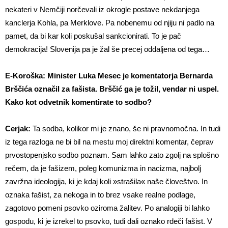
nekateri v Nemčiji norčevali iz okrogle postave nekdanjega
kanclerja Kohla, pa Merklove. Pa nobenemu od njiju ni padlo na
pamet, da bi kar koli poskušal sankcionirati. To je pač
demokracija! Slovenija pa je žal še precej oddaljena od tega…
E-Koroška: Minister Luka Mesec je komentatorja Bernarda
Brščića označil za fašista. Brščić ga je tožil, vendar ni uspel.
Kako kot odvetnik komentirate to sodbo?
Cerjak:
Ta sodba, kolikor mi je znano, še ni pravnomočna. In tudi
iz tega razloga ne bi bil na mestu moj direktni komentar, čeprav
prvostopenjsko sodbo poznam. Sam lahko zato zgolj na splošno
rečem, da je fašizem, poleg komunizma in nacizma, najbolj
zavržna ideologija, ki je kdaj koli »strašila« naše človeštvo. In
oznaka fašist, za nekoga in to brez vsake realne podlage,
zagotovo pomeni psovko oziroma žalitev. Po analogiji bi lahko
gospodu, ki je izrekel to psovko, tudi dali oznako rdeči fašist. V