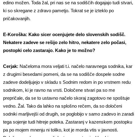
edino možen. Toda žal, pri nas se na sodiščih dogajajo tudi stvari,
ki so skregane z zdravo pametjo. Tokrat se je izteklo po
pričakovanjih.
E-Koroška: Kako sicer ocenjujete delo slovenskih sodišč.
Nekatere zadeve se rešijo zelo
hitro, nekatere zelo počasi,
postopki celo zastarajo. Kako je to možno?
Cerjak:
Načeloma mora veljati t.i. načelo naravnega sodnika, kar
z drugimi besedami pomeni, da se na sodišče dospele sodne
zadeve dodeljujejo v skladu s Sodnim redom in po vrstnem redu
sodnikom, ki je ravno na vrsti. Določene stvari pa so me
prepričale, da se to ustavno načelo skoraj zagotovo ne spoštuje
vedno. Žal. Tako da lahko na splošno rečem, da so določeni
sodniki marljivejši od drugih, se poglobijo v samo zadevo in zaradi
tega sojenje tudi hitreje poteka. Zastaranj v kazenskem postopku
pa po mojem mnenju ni toliko, kot je morda vtis v javnosti.