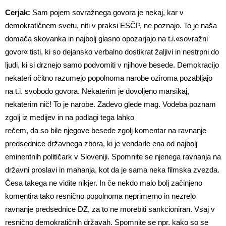
Cerjak:
Sam pojem sovražnega govora je nekaj, kar v
demokratičnem svetu, niti v praksi ESČP, ne poznajo. To je naša
domača skovanka in najbolj glasno opozarjajo na t.i.«sovražni
govor« tisti, ki so dejansko verbalno dostikrat žaljivi in nestrpni do
ljudi, ki si drznejo samo podvomiti v njihove besede. Demokracijo
nekateri očitno razumejo popolnoma narobe oziroma pozabljajo
na t.i. svobodo govora. Nekaterim je dovoljeno marsikaj,
nekaterim nič! To je narobe. Zadevo glede mag. Vodeba poznam
zgolj iz medijev in na podlagi tega lahko
rečem, da so bile njegove besede zgolj komentar na ravnanje
predsednice državnega zbora, ki je vendarle ena od najbolj
eminentnih političark v Sloveniji. Spomnite se njenega ravnanja na
državni proslavi in mahanja, kot da je sama neka filmska zvezda.
Česa takega ne vidite nikjer. In če nekdo malo bolj začinjeno
komentira tako resnično popolnoma neprimerno in nezrelo
ravnanje predsednice DZ, za to ne morebiti sankcioniran. Vsaj v
resnično demokratičnih državah. Spomnite se npr. kako so se