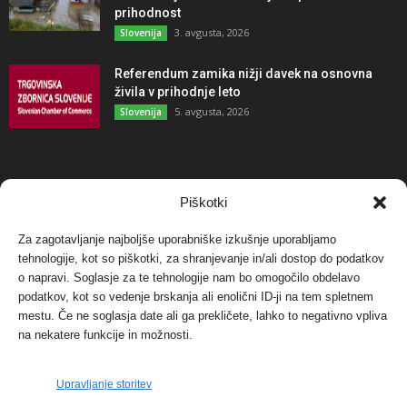
prihodnost
3. avgusta, 2026
Slovenija
Referendum zamika nižji davek na osnovna
živila v prihodnje leto
5. avgusta, 2026
Slovenija
NAJBOLJ KOMENTIRANO
Piškotki
Za zagotavljanje najboljše uporabniške izkušnje uporabljamo
Protest proti vetrnim elektrarnam na Ojstrici, v
tehnologije, kot so piškotki, za shranjevanje in/ali dostop do podatkov
svetu pa vedno bolj...
o napravi. Soglasje za te tehnologije nam bo omogočilo obdelavo
12. maja, 2017
Dogodki
podatkov, kot so vedenje brskanja ali enolični ID-ji na tem spletnem
mestu. Če ne soglasja date ali ga prekličete, lahko to negativno vpliva
Tožilstvo v Celovcu v korist elektrarnam
na nekatere funkcije in možnosti.
Verbund
29. januarja, 2018
Dogodki
Upravljanje storitev