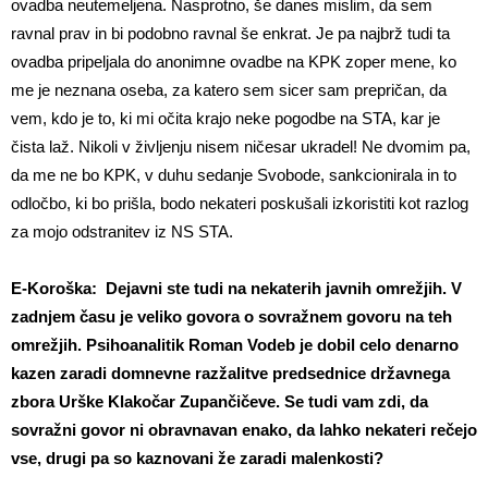
ovadba neutemeljena. Nasprotno, še danes mislim, da sem
ravnal prav in bi podobno ravnal še enkrat. Je pa najbrž tudi ta
ovadba pripeljala do anonimne ovadbe na KPK zoper mene, ko
me je neznana oseba, za katero sem sicer sam prepričan, da
vem, kdo je to, ki mi očita krajo neke pogodbe na STA, kar je
čista laž. Nikoli v življenju nisem ničesar ukradel! Ne dvomim pa,
da me ne bo KPK, v duhu sedanje Svobode, sankcionirala in to
odločbo, ki bo prišla, bodo nekateri poskušali izkoristiti kot razlog
za mojo odstranitev iz NS STA.
E-Koroška: Dejavni ste tudi na nekaterih javnih omrežjih. V
zadnjem času je veliko govora o sovražnem govoru na teh
omrežjih. Psihoanalitik Roman Vodeb je dobil celo denarno
kazen zaradi domnevne razžalitve predsednice državnega
zbora Urške Klakočar Zupančičeve. Se tudi vam zdi, da
sovražni govor ni obravnavan enako, da lahko nekateri rečejo
vse, drugi pa so kaznovani že zaradi malenkosti?