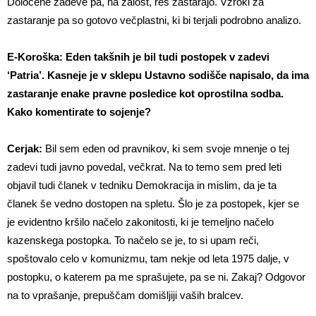
Določene zadeve pa, na žalost, res zastarajo. Vzroki za
zastaranje pa so gotovo večplastni, ki bi terjali podrobno analizo.
E-Koroška: Eden takšnih je bil tudi postopek v zadevi
‘Patria’. Kasneje je v sklepu Ustavno
sodišče napisalo, da ima
zastaranje enake pravne posledice kot oprostilna sodba.
Kako komentirate to sojenje?
Cerjak:
Bil sem eden od pravnikov, ki sem svoje mnenje o tej
zadevi tudi javno povedal, večkrat. Na to temo sem pred leti
objavil tudi članek v tedniku Demokracija in mislim, da je ta
članek še vedno dostopen na spletu. Šlo je za postopek, kjer se
je evidentno kršilo načelo zakonitosti, ki je temeljno načelo
kazenskega postopka. To načelo se je, to si upam reči,
spoštovalo celo v komunizmu, tam nekje od leta 1975 dalje, v
postopku, o katerem pa me sprašujete, pa se ni. Zakaj? Odgovor
na to vprašanje, prepuščam domišljiji vaših bralcev.