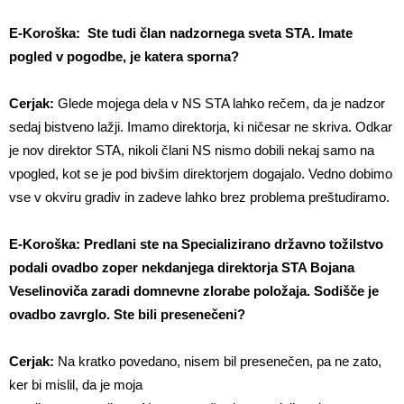
E-Koroška: Ste tudi član nadzornega sveta STA. Imate
pogled v pogodbe, je katera sporna?
Cerjak:
Glede mojega dela v NS STA lahko rečem, da je nadzor
sedaj bistveno lažji. Imamo direktorja, ki ničesar ne skriva. Odkar
je nov direktor STA, nikoli člani NS nismo dobili nekaj samo na
vpogled, kot se je pod bivšim direktorjem dogajalo. Vedno dobimo
vse v okviru gradiv in zadeve lahko brez problema preštudiramo.
E-Koroška: Predlani ste na Specializirano državno tožilstvo
podali ovadbo zoper nekdanjega direktorja STA Bojana
Veselinoviča zaradi domnevne zlorabe položaja. Sodišče je
ovadbo zavrglo. Ste bili presenečeni?
Cerjak:
Na kratko povedano, nisem bil presenečen, pa ne zato,
ker bi mislil, da je moja