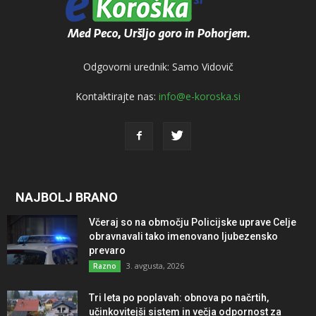
Odgovorni urednik: Samo Vidovič
Kontaktirajte nas:
info@e-koroska.si
NAJBOLJ BRANO
Včeraj so na območju Policijske uprave Celje
obravnavali tako imenovano ljubezensko
prevaro
3. avgusta, 2026
Razno
Tri leta po poplavah: obnova po načrtih,
učinkovitejši sistem in večja odpornost za