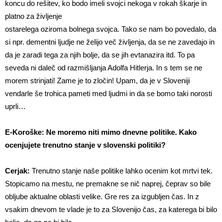
koncu do rešitev, ko bodo imeli svojci nekoga v rokah škarje in
platno za življenje
ostarelega oziroma bolnega svojca. Tako se nam bo povedalo, da
si npr. dementni ljudje ne želijo več življenja, da se ne zavedajo in
da je zaradi tega za njih bolje, da se jih evtanazira itd. To pa
seveda ni daleč od razmišljanja Adolfa Hitlerja. In s tem se ne
morem strinjati! Zame je to zločin! Upam, da je v Sloveniji
vendarle še trohica pameti med ljudmi in da se bomo taki norosti
uprli…
E-Koroške: Ne moremo niti mimo dnevne politike. Kako
ocenjujete trenutno stanje v
slovenski politiki?
Cerjak:
Trenutno stanje naše politike lahko ocenim kot mrtvi tek.
Stopicamo na mestu, ne premakne se nič naprej, čeprav so bile
obljube aktualne oblasti velike. Gre res za izgubljen čas. In z
vsakim dnevom te vlade je to za Slovenijo čas, za katerega bi bilo