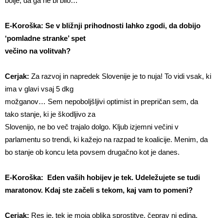
bolje, da ga ne bi bilo…
E-Koroška: Se v bližnji prihodnosti lahko zgodi, da dobijo
‘pomladne stranke’ spet
večino na volitvah?
Cerjak:
Za razvoj in napredek Slovenije je to nuja! To vidi vsak, ki
ima v glavi vsaj 5 dkg
možganov… Sem nepoboljšljivi optimist in prepričan sem, da
tako stanje, ki je škodljivo za
Slovenijo, ne bo več trajalo dolgo. Kljub izjemni večini v
parlamentu so trendi, ki kažejo na razpad te koalicije. Menim, da
bo stanje ob koncu leta povsem drugačno kot je danes.
E-Koroška: Eden vaših hobijev je tek. Udeležujete se tudi
maratonov. Kdaj ste začeli s tekom, kaj vam to pomeni?
Cerjak:
Res je, tek je moja oblika sprostitve, čeprav ni edina.