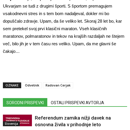
Ukvarjam se tudi z drugimi športi. S športom premagujem
vsakodnevni stres in s tem bom nadaljeval, dokler mi bo
dopuščalo zdravje. Upam, da še veliko let. Skoraj 28 let bo, kar
sem pretekel svoj prvi klasični maraton. Vseh klasičnih
maratonov, polmaratonov in tekov na krajših razdaljah ne štejem
več, bilo jih je v tem času res veliko. Upam, da me glavni še
čakajo…
OZNAKE
Odvetnik
Radovan Cerjak
SORODNI PRISPEVKI
OSTALI PRISPEVKI AVTORJA
Referendum zamika nižji davek na
Slovenija
osnovna živila v prihodnje leto