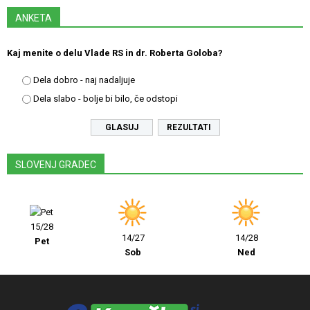
ANKETA
Kaj menite o delu Vlade RS in dr. Roberta Goloba?
Dela dobro - naj nadaljuje
Dela slabo - bolje bi bilo, če odstopi
REZULTATI
SLOVENJ GRADEC
15/28
14/27
14/28
Pet
Sob
Ned