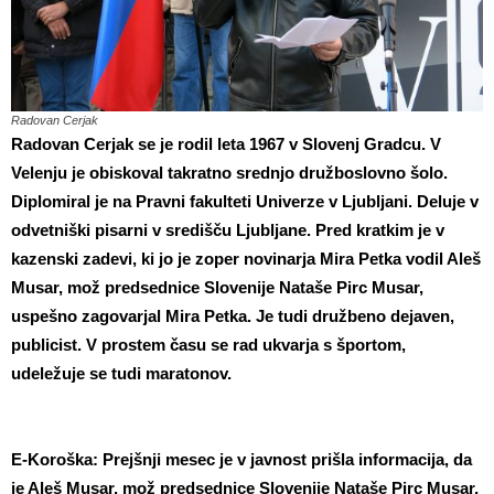
Radovan Cerjak
Radovan Cerjak se je rodil leta 1967 v Slovenj Gradcu. V
Velenju je obiskoval takratno srednjo družboslovno šolo.
Diplomiral je na Pravni fakulteti Univerze v Ljubljani. Deluje v
odvetniški pisarni v središču Ljubljane. Pred kratkim je v
kazenski zadevi, ki jo je zoper novinarja Mira Petka vodil Aleš
Musar, mož predsednice Slovenije Nataše Pirc Musar,
uspešno zagovarjal Mira Petka. Je tudi družbeno dejaven,
publicist. V prostem času se rad ukvarja s športom,
udeležuje se tudi maratonov.
E-Koroška: Prejšnji mesec je v javnost prišla informacija, da
je Aleš Musar, mož predsednice Slovenije Nataše Pirc Musar,