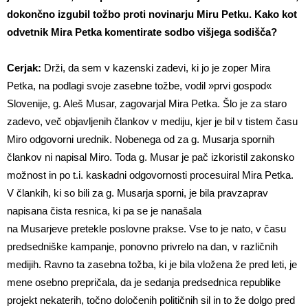
dokončno izgubil tožbo proti novinarju Miru Petku. Kako kot
odvetnik Mira Petka komentirate sodbo višjega sodišča?
Cerjak:
Drži, da sem v kazenski zadevi, ki jo je zoper Mira
Petka, na podlagi svoje zasebne tožbe, vodil »prvi gospod«
Slovenije, g. Aleš Musar, zagovarjal Mira Petka. Šlo je za staro
zadevo, več objavljenih člankov v mediju, kjer je bil v tistem času
Miro odgovorni urednik. Nobenega od za g. Musarja spornih
člankov ni napisal Miro. Toda g. Musar je pač izkoristil zakonsko
možnost in po t.i. kaskadni odgovornosti procesuiral Mira Petka.
V člankih, ki so bili za g. Musarja sporni, je bila pravzaprav
napisana čista resnica, ki pa se je nanašala
na Musarjeve pretekle poslovne prakse. Vse to je nato, v času
predsedniške kampanje, ponovno privrelo na dan, v različnih
medijih. Ravno ta zasebna tožba, ki je bila vložena že pred leti, je
mene osebno prepričala, da je sedanja predsednica republike
projekt nekaterih, točno določenih političnih sil in to že dolgo pred