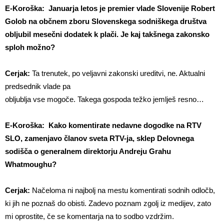
E-Koroška: Januarja letos je premier vlade Slovenije Robert
Golob na občnem zboru Slovenskega sodniškega društva
obljubil mesečni dodatek k plači. Je kaj takšnega zakonsko
sploh možno?
Cerjak:
Ta trenutek, po veljavni zakonski ureditvi, ne. Aktualni
predsednik vlade pa
obljublja vse mogoče. Takega gospoda težko jemlješ resno…
E-Koroška: Kako komentirate nedavne dogodke na RTV
SLO, zamenjavo članov sveta RTV-ja, sklep Delovnega
sodišča o generalnem direktorju Andreju Grahu
Whatmoughu?
Cerjak:
Načeloma ni najbolj na mestu komentirati sodnih odločb,
ki jih ne poznaš do obisti. Zadevo poznam zgolj iz medijev, zato
mi oprostite, če se komentarja na to sodbo vzdržim.