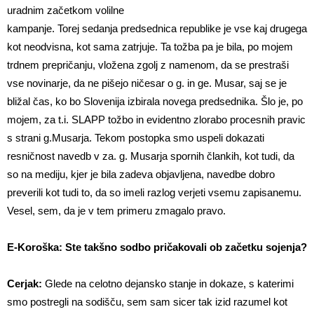
uradnim začetkom volilne
kampanje. Torej sedanja predsednica republike je vse kaj drugega
kot neodvisna, kot sama zatrjuje. Ta tožba pa je bila, po mojem
trdnem prepričanju, vložena zgolj z namenom, da se prestraši
vse novinarje, da ne pišejo ničesar o g. in ge. Musar, saj se je
bližal čas, ko bo Slovenija izbirala novega predsednika. Šlo je, po
mojem, za t.i. SLAPP tožbo in evidentno zlorabo procesnih pravic
s strani g.Musarja. Tekom postopka smo uspeli dokazati
resničnost navedb v za. g. Musarja spornih člankih, kot tudi, da
so na mediju, kjer je bila zadeva objavljena, navedbe dobro
preverili kot tudi to, da so imeli razlog verjeti vsemu zapisanemu.
Vesel, sem, da je v tem primeru zmagalo pravo.
E-Koroška: Ste takšno sodbo pričakovali ob začetku sojenja?
Cerjak:
Glede na celotno dejansko stanje in dokaze, s katerimi
smo postregli na sodišču, sem sam sicer tak izid razumel kot