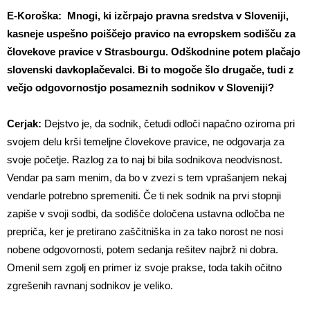
E-Koroška: Mnogi, ki izčrpajo pravna sredstva v Sloveniji,
kasneje uspešno poiščejo pravico na evropskem sodišču za
človekove pravice v Strasbourgu. Odškodnine potem plačajo
slovenski davkoplačevalci. Bi to mogoče šlo drugače, tudi z
večjo odgovornostjo posameznih sodnikov v Sloveniji?
Cerjak:
Dejstvo je, da sodnik, četudi odloči napačno oziroma pri
svojem delu krši temeljne človekove pravice, ne odgovarja za
svoje početje. Razlog za to naj bi bila sodnikova neodvisnost.
Vendar pa sam menim, da bo v zvezi s tem vprašanjem nekaj
vendarle potrebno spremeniti. Če ti nek sodnik na prvi stopnji
zapiše v svoji sodbi, da sodišče določena ustavna odločba ne
prepriča, ker je pretirano zaščitniška in za tako norost ne nosi
nobene odgovornosti, potem sedanja rešitev najbrž ni dobra.
Omenil sem zgolj en primer iz svoje prakse, toda takih očitno
zgrešenih ravnanj sodnikov je veliko.