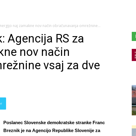
 energijo naj zamakne nov način obračunavanja omrežnine...
: Agencija RS za
kne nov način
režnine vsaj za dve
er
Poslanec Slovenske demokratske stranke Franc
Breznik je na Agencijo Republike Slovenije za