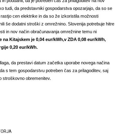
in poudarili, da je potreben čas za prilagoditev na nov
 tudi, da predstavniki gospodarstva opozarjajo, da so se
rastjo cen elektrike in da so že izkoristila možnosti
ili še dodatni stroški z omrežnino. Slovenija potrebuje hitre
osti in nov način obračunavanja omrežnine temu ni
e na Kitajskem je 0,04 eur/kWh,v ZDA 0,08 eur/kWh,
rgije 0,20 eur/kWh.
edlaga, da prestavi datum začetka uporabe novega načina
da s tem gospodarstvu potreben čas za prilagoditev, saj
o stroškovno obremenitev.
VTORJA