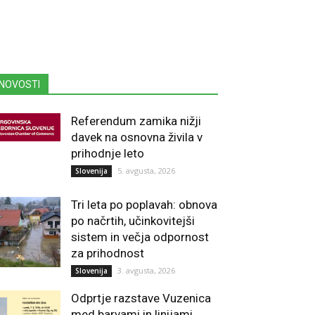
NOVOSTI
Referendum zamika nižji
davek na osnovna živila v
prihodnje leto
5. avgusta, 2026
Slovenija
Tri leta po poplavah: obnova
po načrtih, učinkovitejši
sistem in večja odpornost
za prihodnost
3. avgusta, 2026
Slovenija
Odprtje razstave Vuzenica
med barvami in linijami