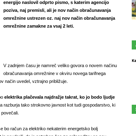
energijo naslovil odprto pismo, s katerim agencijo
poziva, naj
premisli, ali je nov način obračunavanja
omrežnine ustrezen oz. naj nov način obračunavanja
omrežnine zamakne za vsaj 2 leti.
Ka
V zadnjem času je namreč veliko govora o novem načinu
obračunavanja omrežnine v okviru novega tarifnega
v način uvedel, vztrajno približuje.
 bo
elektrika plačevala najdražje takrat, ko jo bodo ljudje
a razburja tako strokovno javnost kot tudi gospodarstvo, ki
 povečali.
 bo račun za elektriko nekaterim energetsko bolj