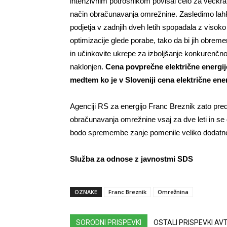
intenzivnim potrošnikom povišal celo za večkrat 
način obračunavanja omrežnine. Zasledimo lahko
podjetja v zadnjih dveh letih spopadala z visoko 
optimizacije glede porabe, tako da bi jih obremen
in učinkovite ukrepe za izboljšanje konkurenčn
naklonjen.
Cena povprečne električne energij
medtem ko je v Sloveniji cena električne ene
Agenciji RS za energijo Franc Breznik zato pr
obračunavanja omrežnine vsaj za dve leti in se 
bodo spremembe zanje pomenile veliko dodatn
Služba za odnose z javnostmi SDS
OZNAKE
Franc Breznik
Omrežnina
SORODNI PRISPEVKI
OSTALI PRISPEVKI A