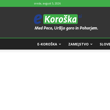
sreda, avgust 5, 2026
e-
Koroška
E-KOROŠKA
ZAMEJSTVO
SLOVE