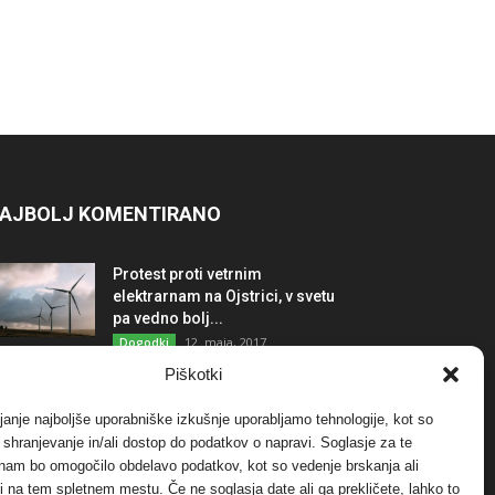
AJBOLJ KOMENTIRANO
Protest proti vetrnim
elektrarnam na Ojstrici, v svetu
pa vedno bolj...
12. maja, 2017
Dogodki
Piškotki
Tožilstvo v Celovcu v korist
elektrarnam Verbund
janje najboljše uporabniške izkušnje uporabljamo tehnologije, kot so
29. januarja, 2018
Dogodki
a shranjevanje in/ali dostop do podatkov o napravi. Soglasje za te
 nam bo omogočilo obdelavo podatkov, kot so vedenje brskanja ali
-ji na tem spletnem mestu. Če ne soglasja date ali ga prekličete, lahko to