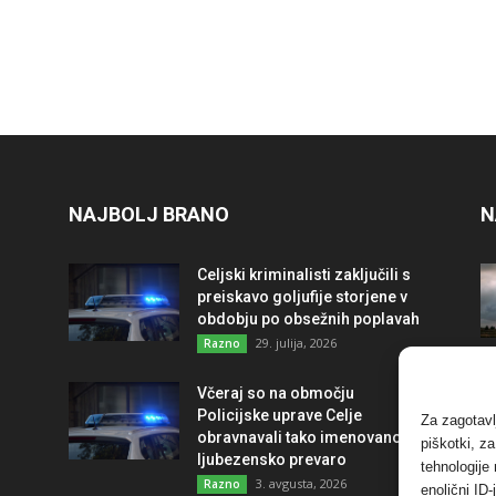
NAJBOLJ BRANO
N
Celjski kriminalisti zaključili s
preiskavo goljufije storjene v
obdobju po obsežnih poplavah
29. julija, 2026
Razno
Včeraj so na območju
Policijske uprave Celje
Za zagotavl
obravnavali tako imenovano
piškotki, z
ljubezensko prevaro
tehnologije
3. avgusta, 2026
Razno
enolični ID