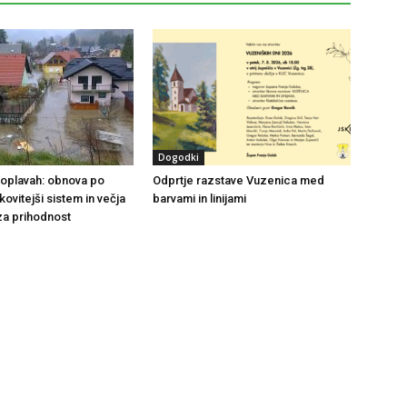
Dogodki
 poplavah: obnova po
Odprtje razstave Vuzenica med
nkovitejši sistem in večja
barvami in linijami
za prihodnost