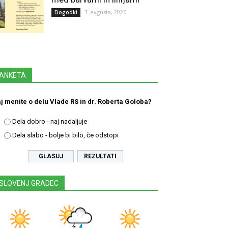
3. avgusta, 2026
Dogodki
ANKETA
j menite o delu Vlade RS in dr. Roberta Goloba?
Dela dobro - naj nadaljuje
Dela slabo - bolje bi bilo, če odstopi
REZULTATI
SLOVENJ GRADEC