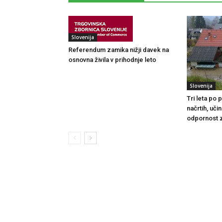
Slovenija
Referendum zamika nižji davek na
osnovna živila v prihodnje leto
Slovenija
Tri leta po
načrtih, uči
odpornost 