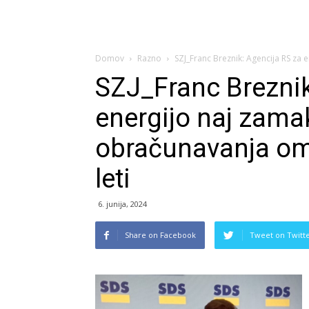
Domov
Razno
SZJ_Franc Breznik: Agencija RS za
SZJ_Franc Breznik
energijo naj zama
obračunavanja om
leti
6. junija, 2024
Share on Facebook
Tweet on Twitt