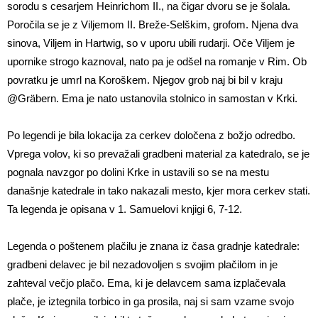
sorodu s cesarjem Heinrichom II., na čigar dvoru se je šolala.
Poročila se je z Viljemom II. Breže-Selškim, grofom. Njena dva
sinova, Viljem in Hartwig, so v uporu ubili rudarji. Oče Viljem je
upornike strogo kaznoval, nato pa je odšel na romanje v Rim. Ob
povratku je umrl na Koroškem. Njegov grob naj bi bil v kraju
@Gräbern. Ema je nato ustanovila stolnico in samostan v Krki.
Po legendi je bila lokacija za cerkev določena z božjo odredbo.
Vprega volov, ki so prevažali gradbeni material za katedralo, se je
pognala navzgor po dolini Krke in ustavili so se na mestu
današnje katedrale in tako nakazali mesto, kjer mora cerkev stati.
Ta legenda je opisana v 1. Samuelovi knjigi 6, 7-12.
Legenda o poštenem plačilu je znana iz časa gradnje katedrale:
gradbeni delavec je bil nezadovoljen s svojim plačilom in je
zahteval večjo plačo. Ema, ki je delavcem sama izplačevala
plače, je iztegnila torbico in ga prosila, naj si sam vzame svojo