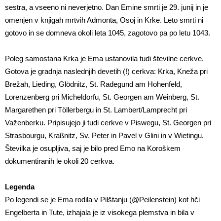
sestra, a vseeno ni neverjetno. Dan Emine smrti je 29. junij in je
omenjen v knjigah mrtvih Admonta, Osoj in Krke. Leto smrti ni
gotovo in se domneva okoli leta 1045, zagotovo pa po letu 1043.
Poleg samostana Krka je Ema ustanovila tudi številne cerkve.
Gotova je gradnja naslednjih devetih (!) cerkva: Krka, Kneža pri
Brežah, Lieding, Glödnitz, St. Radegund am Hohenfeld,
Lorenzenberg pri Micheldorfu, St. Georgen am Weinberg, St.
Margarethen pri Töllerbergu in St. Lambert/Lamprecht pri
Važenberku. Pripisujejo ji tudi cerkve v Piswegu, St. Georgen pri
Strasbourgu, Kraßnitz, Sv. Peter in Pavel v Glini in v Wietingu.
Številka je osupljiva, saj je bilo pred Emo na Koroškem
dokumentiranih le okoli 20 cerkva.
Legenda
Po legendi se je Ema rodila v Pilštanju (@Peilenstein) kot hči
Engelberta in Tute, izhajala je iz visokega plemstva in bila v