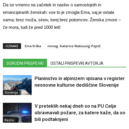
Da se vrnemo na začetek in naslov o samostojnih in
emancipiranih ženskah: vse to je zmogla Ema, saj je ostala
sama; brez moža, sinov, torej brez potomcev. Ženska zmore –
če mora, tudi že pred 1000 leti!
OZNAKE
Ema Krška
mmag. Katarina Wakounig-Pajnič
SORODNI PRISPEVKI
OSTALI PRISPEVKI AVTORJA
Planinstvo in alpinizem vpisana v register
nesnovne kulturne dediščine Slovenije
Slovenija
V preteklih nekaj dneh so na PU Celje
obravnavali požare, za katere kaže, da so
bili podtaknjeni
Razno