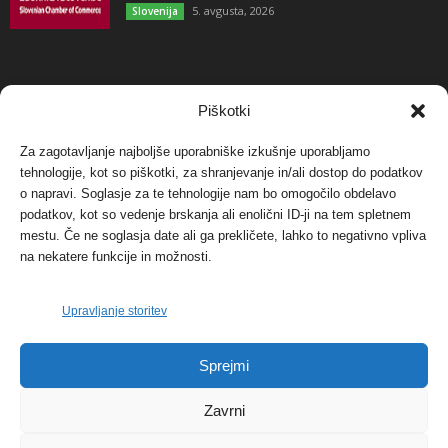
5. avgusta, 2026
Slovenija
NAJBOLJ KOMENTIRANO
Piškotki
Za zagotavljanje najboljše uporabniške izkušnje uporabljamo
Protest proti vetrnim elektrarnam na Ojstrici, v
tehnologije, kot so piškotki, za shranjevanje in/ali dostop do podatkov
svetu pa vedno bolj...
o napravi. Soglasje za te tehnologije nam bo omogočilo obdelavo
12. maja, 2017
Dogodki
podatkov, kot so vedenje brskanja ali enolični ID-ji na tem spletnem
mestu. Če ne soglasja date ali ga prekličete, lahko to negativno vpliva
Tožilstvo v Celovcu v korist elektrarnam
na nekatere funkcije in možnosti.
Verbund
29. januarja, 2018
Dogodki
Upravljanje storitev
FOTO: Razstava cvetličarskega mojstra Andreja
Sprejmi
Rusa
27. novembra, 2017
Dogodki
Zavrni