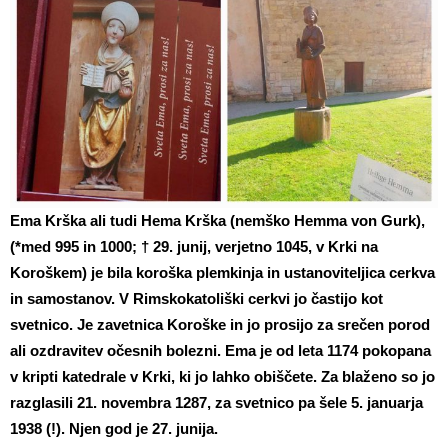
Ema Krška ali tudi Hema Krška (nemško Hemma von Gurk),
(*med 995 in 1000; † 29. junij, verjetno 1045, v Krki na
Koroškem) je bila koroška plemkinja in ustanoviteljica cerkva
in samostanov. V Rimskokatoliški cerkvi jo častijo kot
svetnico. Je zavetnica Koroške in jo prosijo za srečen porod
ali ozdravitev očesnih bolezni. Ema je od leta 1174 pokopana
v kripti katedrale v Krki, ki jo lahko obiščete. Za blaženo so jo
razglasili 21. novembra 1287, za svetnico pa šele 5. januarja
1938 (!). Njen god je 27. junija.