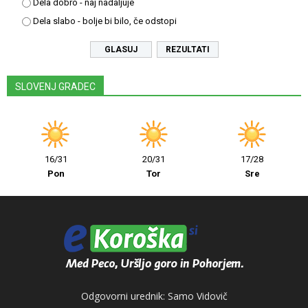
Dela dobro - naj nadaljuje
Dela slabo - bolje bi bilo, če odstopi
REZULTATI
SLOVENJ GRADEC
16/31
20/31
17/28
Pon
Tor
Sre
Odgovorni urednik: Samo Vidovič