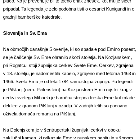
plačo. Ko je preveril, je bil to točno enak znesek, kot mu je sicer
pripadal. Ta legenda je zelo podobna tisti o cesarici Kunigundi in o
gradnji bamberške katedrale.
Slovenija in Sv. Ema
Na območjih današnje Slovenije, ki so spadale pod Emino posest,
se je čaščenje Sv. Eme ohranilo skozi stoletja. Na Kozjanskem,
pri Rogatcu, stoji župnijska cerkev Svete Eme. Cerkev, zgrajena
v 18. stoletju, je nadomestila kapelo, zgrajeno med letoma 1463 in
1466. Sveta Ema je od leta 1784 samostojna župnija. Po legendi
je Pilštanj (nem. Peilenstein) na Kozjanskem Emin rojstni kraj, v
cerkvi svetega Mihaela je baročna stropna freska Eme kot mlade
deklice z gradom Pilštanj v ozadju. V zadnjih letih so ponovno
oživela domača romanja na Pilštanj.
Na Dolenjskem je v šentrupertski župnijski cerkvi v oboku
zaključni kamen, ki prikazuje Emo v nunskem habitu in s šopom