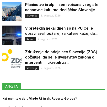
Planinstvo in alpinizem vpisana v register
nesnovne kulturne dediščine Slovenije
8. avgusta, 2026
Slovenija
V preteklih nekaj dneh so na PU Celje
obravnavali požare, za katere kaže, da...
7. avgusta, 2026
Razno
Združenje delodajalcev Slovenije (ZDS)
obžaluje, da se je uveljavitev zakona o
interventnih ukrepih za...
7. avgusta, 2026
Slovenija
ANKETA
Kaj menite o delu Vlade RS in dr. Roberta Goloba?