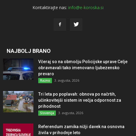
Kontaktirajte nas:
info@e-koroska.si
NAJBOLJ BRANO
Včeraj so na območju Policijske uprave Celje
obravnavali tako imenovano ljubezensko
prevaro
3. avgusta, 2026
Razno
Tri leta po poplavah: obnova po načrtih,
učinkovitejši sistem in večja odpornost za
prihodnost
3. avgusta, 2026
Slovenija
Referendum zamika nižji davek na osnovna
živila v prihodnje leto