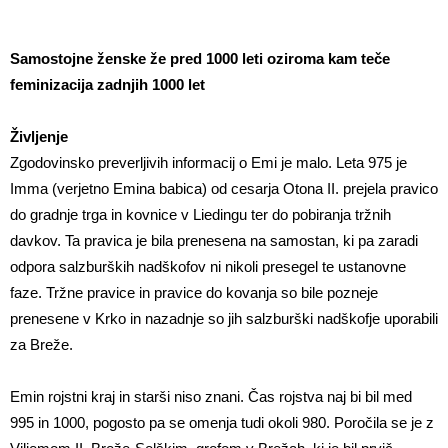
Samostojne ženske že pred 1000 leti oziroma kam teče
feminizacija zadnjih 1000 let
Življenje
Zgodovinsko preverljivih informacij o Emi je malo. Leta 975 je
Imma (verjetno Emina babica) od cesarja Otona II. prejela pravico
do gradnje trga in kovnice v Liedingu ter do pobiranja tržnih
davkov. Ta pravica je bila prenesena na samostan, ki pa zaradi
odpora salzburških nadškofov ni nikoli presegel te ustanovne
faze. Tržne pravice in pravice do kovanja so bile pozneje
prenesene v Krko in nazadnje so jih salzburški nadškofje uporabili
za Breže.
Emin rojstni kraj in starši niso znani. Čas rojstva naj bi bil med
995 in 1000, pogosto pa se omenja tudi okoli 980. Poročila se je z