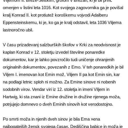
Viljemom II. Breže-Selškim, grofom v Brežah, ki je bil prvič
omenjen v listini leta 1016. Kot svojega zagovornika ga je povišal
kralj Konrad II. kot protiutež koroškemu vojvodi Adalberu
Eppensteinskemu, ki je, ko ga je kralj odstavil, leta 1036 Viljema
lastnoročno ubil.
V času prizadevanj salzburških škofov v Krki za neodvisnost je
kaplan Konrad v 12. stoletju izvedel številne ponaredke
dokumentov, kar je lahko povzročilo tudi uničenje ohranjenih
originalnih dokumentov, povezanih z Emo. V teh ponaredkih je bil
Viljem I. imenovan kot Emin mož, Viljem II pa kot Emin sin, kar
na podlagi letnic sploh ni možno. Za Emine sinove ni nobenih
sodobnih virov. Vendar viri iz 12. stoletja in imeni Viljem in
Hartwig, ki sta znani iz Emine družine in družine njenega moža,
potrjujejo domnevo o dveh Eminih sinovih kot verodostojno.
Po smrti moža in njenih dveh sinov je bila Ema »ena
najbogatejših žensk svojega časa«. Dediščina babice in moža je