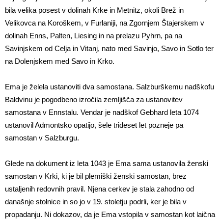
bila velika posest v dolinah Krke in Metnitz, okoli Brež in
Velikovca na Koroškem, v Furlaniji, na Zgornjem Štajerskem v
dolinah Enns, Palten, Liesing in na prelazu Pyhrn, pa na
Savinjskem od Celja in Vitanj, nato med Savinjo, Savo in Sotlo ter
na Dolenjskem med Savo in Krko.
Ema je želela ustanoviti dva samostana. Salzburškemu nadškofu
Baldvinu je pogodbeno izročila zemljišča za ustanovitev
samostana v Ennstalu. Vendar je nadškof Gebhard leta 1074
ustanovil Admontsko opatijo, šele trideset let pozneje pa
samostan v Salzburgu.
Glede na dokument iz leta 1043 je Ema sama ustanovila ženski
samostan v Krki, ki je bil plemiški ženski samostan, brez
ustaljenih redovnih pravil. Njena cerkev je stala zahodno od
današnje stolnice in so jo v 19. stoletju podrli, ker je bila v
propadanju. Ni dokazov, da je Ema vstopila v samostan kot laična