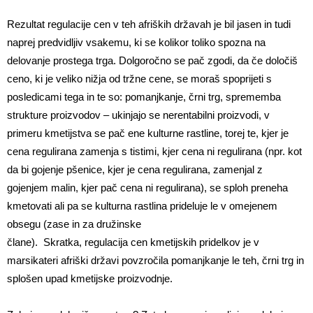
Rezultat regulacije cen v teh afriških državah je bil jasen in tudi
naprej predvidljiv vsakemu, ki se kolikor toliko spozna na
delovanje prostega trga. Dolgoročno se pač zgodi, da če določiš
ceno, ki je veliko nižja od tržne cene, se moraš spoprijeti s
posledicami tega in te so: pomanjkanje, črni trg, sprememba
strukture proizvodov – ukinjajo se nerentabilni proizvodi, v
primeru kmetijstva se pač ene kulturne rastline, torej te, kjer je
cena regulirana zamenja s tistimi, kjer cena ni regulirana (npr. kot
da bi gojenje pšenice, kjer je cena regulirana, zamenjal z
gojenjem malin, kjer pač cena ni regulirana), se sploh preneha
kmetovati ali pa se kulturna rastlina prideluje le v omejenem
obsegu (zase in za družinske
člane). Skratka, regulacija cen kmetijskih pridelkov je v
marsikateri afriški državi povzročila pomanjkanje le teh, črni trg in
splošen upad kmetijske proizvodnje.