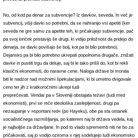
No, od kod pa denar za subvencije? Iz davkov, seveda. In več je
subvencij, višji davki so potrebni, da se nahranijo vsi apetiti (ker
seveda ne gre samo za apetite teh, ki pričakujejo subvencije, pač
pa svoj lonček pristavijo še drugi, ki vidijo priložnost da pridejo do
denarja, se davki povišajo še bolj, kot pa bi bilo potrebno).
Dejansko pa bi bilo potrebno ukrepati popolnoma drugače, znižati
davke in pustiti trgu da deluje, saj bi le tako prišli do, kot bi rekli
klasični ekonomisti, do naravne cene. Naloga države bi morala
biti le nadzor nad možnimi špekulacijami, ki bi umetno dvigovale
ceno ter jih z kratkoročnimi ukrepi tudi
preprečevati. Vendar pa v Sloveniji obstajata težavi (tudi med
ekonomisti), prvi se reče ideološka zaslepljenost, drugi pa
nezaupanje v »spontani red« (po Hayeku), obe pa sta ostanek
socialističnega razmišljanja, po katerem naj bi država vedela, kaj
je najboljše za državljane. In pod to vlado sprememb niti ne bo za
pričakovati, saj jo vodijo oziroma v njej sodelujejo tudi ekonomsko