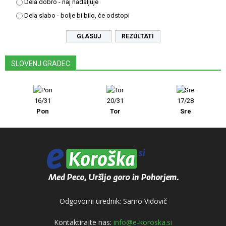
Dela dobro - naj nadaljuje
Dela slabo - bolje bi bilo, če odstopi
REZULTATI
SLOVENJ GRADEC
16/31
20/31
17/28
Pon
Tor
Sre
Odgovorni urednik: Samo Vidovič
Kontaktirajte nas:
info@e-koroska.si