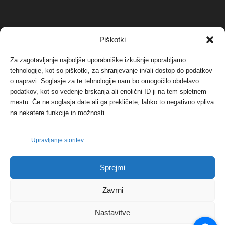
NAJBOLJ KOMENTIRANO
Piškotki
Za zagotavljanje najboljše uporabniške izkušnje uporabljamo
Protest proti vetrnim elektrarnam na Ojstrici, v
tehnologije, kot so piškotki, za shranjevanje in/ali dostop do podatkov
svetu pa vedno bolj...
o napravi. Soglasje za te tehnologije nam bo omogočilo obdelavo
12. maja, 2017
Dogodki
podatkov, kot so vedenje brskanja ali enolični ID-ji na tem spletnem
mestu. Če ne soglasja date ali ga prekličete, lahko to negativno vpliva
Tožilstvo v Celovcu v korist elektrarnam
na nekatere funkcije in možnosti.
Verbund
29. januarja, 2018
Dogodki
Upravljanje storitev
FOTO: Razstava cvetličarskega mojstra Andreja
Sprejmi
Rusa
27. novembra, 2017
Dogodki
Zavrni
Nastavitve