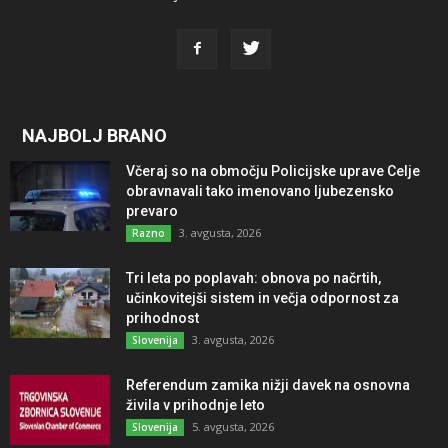
NAJBOLJ BRANO
Včeraj so na območju Policijske uprave Celje
obravnavali tako imenovano ljubezensko
prevaro
3. avgusta, 2026
Razno
Tri leta po poplavah: obnova po načrtih,
učinkovitejši sistem in večja odpornost za
prihodnost
3. avgusta, 2026
Slovenija
Referendum zamika nižji davek na osnovna
živila v prihodnje leto
5. avgusta, 2026
Slovenija