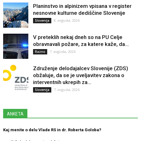
Planinstvo in alpinizem vpisana v register
nesnovne kulturne dediščine Slovenije
8. avgusta, 2026
Slovenija
V preteklih nekaj dneh so na PU Celje
obravnavali požare, za katere kaže, da...
7. avgusta, 2026
Razno
Združenje delodajalcev Slovenije (ZDS)
obžaluje, da se je uveljavitev zakona o
interventnih ukrepih za...
7. avgusta, 2026
Slovenija
ANKETA
Kaj menite o delu Vlade RS in dr. Roberta Goloba?