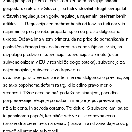
Zakaj pa sploh pišem o tem? Zato ker se pripravljajo podobni
gospodarski ukrepi v Sloveniji pa tudi v številnih drugih evropskih
državah (regulacija cen goriv, regulacija najemnin, prehrambenih
artiklov…). Regulacija cen prehrambenih artiklov pa tudi goriv in
najemnin je ples po robu prepada, sploh če gre za dolgotrajne
ukrepe. Država ima v tem primeru, da ne pride do pomanjkanja in
posledično črnega trga, na katerem so cene višje od tržnih, na
razpolago predvsem subvencije, subvencije za kmete (sicer
subvencionizem v EU v resnici že dolgo poteka), subvencije za
najemodajalce, subvencije za trgovce in
uvoznike goriv… Vendar se s tem ne reši dolgoročno prav nič, saj
se tako popolnoma deformira trg, ki je edino pravo merilo
vrednosti. Tržne cene so pač podvržene nihanjem, ponudba –
povpraševanje. Večja je ponudba in manjše je povpraševanje,
nižja je cena. In seveda obratno. Trg deluje. S subvencijami pa se
to popolnoma popači, ker nihče več ve ali je osnovna cena
(proizvodna cena, uvozna cena…) prava in ali država daje dovolj,
preveč ali premalo subvencij.