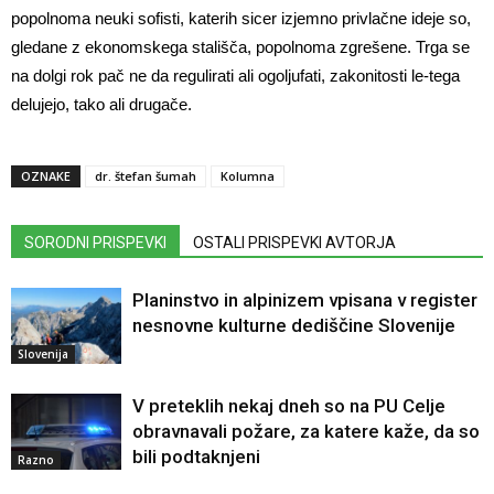
popolnoma neuki sofisti, katerih sicer izjemno privlačne ideje so,
gledane z ekonomskega stališča, popolnoma zgrešene. Trga se
na dolgi rok pač ne da regulirati ali ogoljufati, zakonitosti le-tega
delujejo, tako ali drugače.
OZNAKE
dr. štefan šumah
Kolumna
SORODNI PRISPEVKI
OSTALI PRISPEVKI AVTORJA
Planinstvo in alpinizem vpisana v register
nesnovne kulturne dediščine Slovenije
Slovenija
V preteklih nekaj dneh so na PU Celje
obravnavali požare, za katere kaže, da so
bili podtaknjeni
Razno