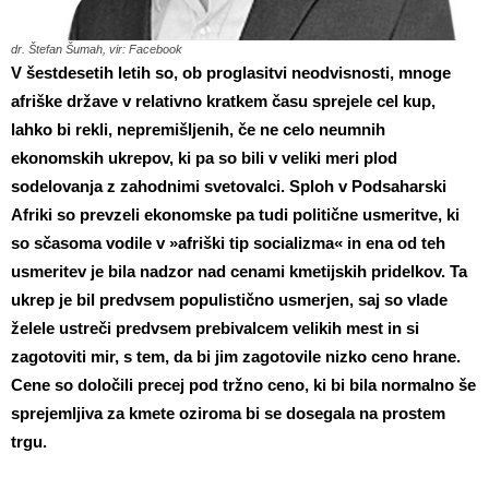
dr. Štefan Šumah, vir: Facebook
V šestdesetih letih so, ob proglasitvi neodvisnosti, mnoge
afriške države v relativno kratkem času sprejele cel kup,
lahko bi rekli, nepremišljenih, če ne celo neumnih
ekonomskih ukrepov, ki pa so bili v veliki meri plod
sodelovanja z zahodnimi svetovalci. Sploh v Podsaharski
Afriki so prevzeli ekonomske pa tudi politične usmeritve, ki
so sčasoma vodile v »afriški tip socializma« in ena od teh
usmeritev je bila nadzor nad cenami kmetijskih pridelkov. Ta
ukrep je bil predvsem populistično usmerjen, saj so vlade
želele ustreči predvsem prebivalcem velikih mest in si
zagotoviti mir, s tem, da bi jim zagotovile nizko ceno hrane.
Cene so določili precej pod tržno ceno, ki bi bila normalno še
sprejemljiva za kmete oziroma bi se dosegala na prostem
trgu.