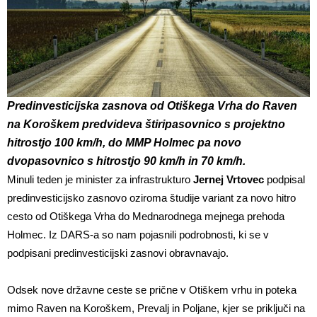
Predinvesticijska zasnova od Otiškega Vrha do Raven
na Koroškem predvideva štiripasovnico s projektno
hitrostjo 100 km/h, do MMP Holmec pa novo
dvopasovnico s hitrostjo 90 km/h in 70 km/h.
Minuli teden je minister za infrastrukturo
Jernej Vrtovec
podpisal
predinvesticijsko zasnovo oziroma študije variant za novo hitro
cesto od Otiškega Vrha do Mednarodnega mejnega prehoda
Holmec. Iz DARS-a so nam pojasnili podrobnosti, ki se v
podpisani predinvesticijski zasnovi obravnavajo.
Odsek nove državne ceste se prične v Otiškem vrhu in poteka
mimo Raven na Koroškem, Prevalj in Poljane, kjer se priključi na