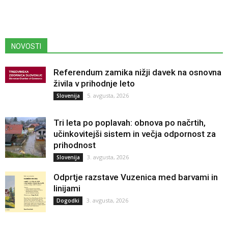
NOVOSTI
Referendum zamika nižji davek na osnovna
živila v prihodnje leto
5. avgusta, 2026
Slovenija
Tri leta po poplavah: obnova po načrtih,
učinkovitejši sistem in večja odpornost za
prihodnost
3. avgusta, 2026
Slovenija
Odprtje razstave Vuzenica med barvami in
linijami
3. avgusta, 2026
Dogodki