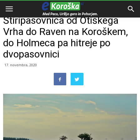
Domov
e-Koroška
Štiripasovnica od Otiškega
Vrha do Raven na Koroškem,
do Holmeca pa hitreje po
dvopasovnici
17. novembra, 2020