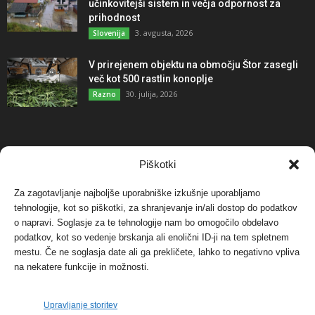
učinkovitejši sistem in večja odpornost za
prihodnost
3. avgusta, 2026
Slovenija
V prirejenem objektu na območju Štor zasegli
več kot 500 rastlin konoplje
30. julija, 2026
Razno
NAJBOLJ KOMENTIRANO
Piškotki
Za zagotavljanje najboljše uporabniške izkušnje uporabljamo
Protest proti vetrnim elektrarnam na Ojstrici, v
tehnologije, kot so piškotki, za shranjevanje in/ali dostop do podatkov
svetu pa vedno bolj...
o napravi. Soglasje za te tehnologije nam bo omogočilo obdelavo
12. maja, 2017
Dogodki
podatkov, kot so vedenje brskanja ali enolični ID-ji na tem spletnem
mestu. Če ne soglasja date ali ga prekličete, lahko to negativno vpliva
Tožilstvo v Celovcu v korist elektrarnam
na nekatere funkcije in možnosti.
Verbund
29. januarja, 2018
Dogodki
Upravljanje storitev