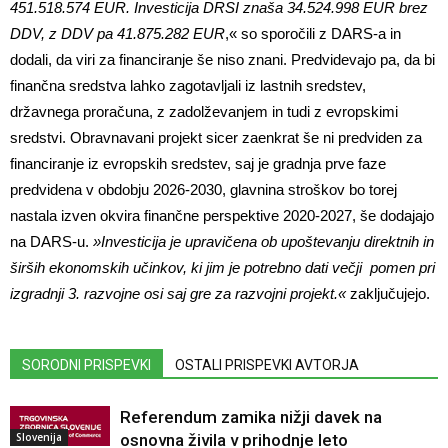
451.518.574 EUR. Investicija DRSI znaša 34.524.998 EUR brez
DDV, z DDV pa 41.875.282 EUR
,« so sporočili z DARS-a in
dodali, da viri za financiranje še niso znani. Predvidevajo pa, da bi
finančna sredstva lahko zagotavljali iz lastnih sredstev,
državnega proračuna, z zadolževanjem in tudi z evropskimi
sredstvi. Obravnavani projekt sicer zaenkrat še ni predviden za
financiranje iz evropskih sredstev, saj je gradnja prve faze
predvidena v obdobju 2026-2030, glavnina stroškov bo torej
nastala izven okvira finančne perspektive 2020-2027, še dodajajo
na DARS-u.
»Investicija je upravičena ob upoštevanju direktnih in
širših ekonomskih učinkov, ki jim je potrebno dati večji pomen pri
izgradnji 3. razvojne osi saj gre za razvojni projekt.«
zaključujejo.
SORODNI PRISPEVKI
OSTALI PRISPEVKI AVTORJA
Referendum zamika nižji davek na
Slovenija
osnovna živila v prihodnje leto