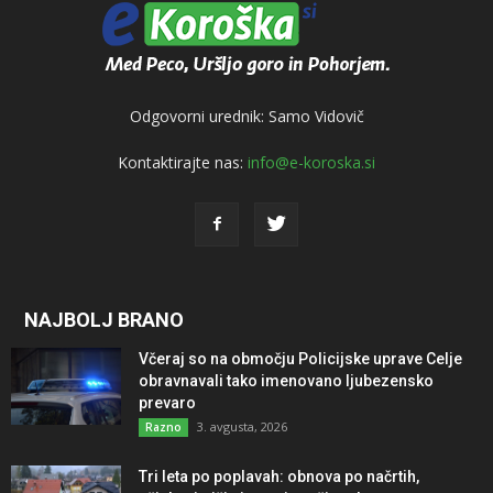
Odgovorni urednik: Samo Vidovič
Kontaktirajte nas:
info@e-koroska.si
NAJBOLJ BRANO
Včeraj so na območju Policijske uprave Celje
obravnavali tako imenovano ljubezensko
prevaro
3. avgusta, 2026
Razno
Tri leta po poplavah: obnova po načrtih,