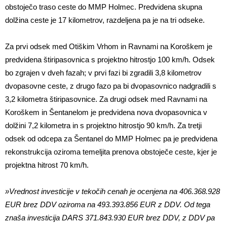
obstoječo traso ceste do MMP Holmec. Predvidena skupna
dolžina ceste je 17 kilometrov, razdeljena pa je na tri odseke.
Za prvi odsek med Otiškim Vrhom in Ravnami na Koroškem je
predvidena štiripasovnica s projektno hitrostjo 100 km/h. Odsek
bo zgrajen v dveh fazah; v prvi fazi bi zgradili 3,8 kilometrov
dvopasovne ceste, z drugo fazo pa bi dvopasovnico nadgradili s
3,2 kilometra štiripasovnice. Za drugi odsek med Ravnami na
Koroškem in Šentanelom je predvidena nova dvopasovnica v
dolžini 7,2 kilometra in s projektno hitrostjo 90 km/h. Za tretji
odsek od odcepa za Šentanel do MMP Holmec pa je predvidena
rekonstrukcija oziroma temeljita prenova obstoječe ceste, kjer je
projektna hitrost 70 km/h.
»Vrednost investicije v tekočih cenah je ocenjena na 406.368.928
EUR brez DDV oziroma na 493.393.856 EUR z DDV. Od tega
znaša investicija DARS 371.843.930 EUR brez DDV, z DDV pa