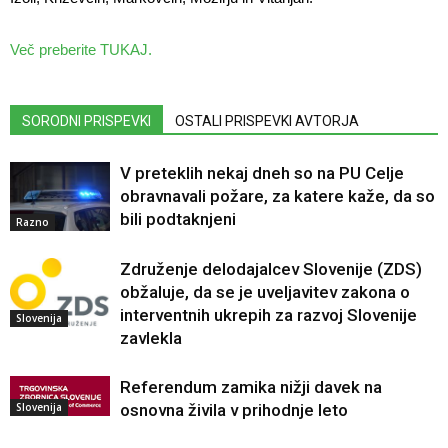
Več preberite TUKAJ.
SORODNI PRISPEVKI
OSTALI PRISPEVKI AVTORJA
V preteklih nekaj dneh so na PU Celje
obravnavali požare, za katere kaže, da so
bili podtaknjeni
Razno
Združenje delodajalcev Slovenije (ZDS)
obžaluje, da se je uveljavitev zakona o
interventnih ukrepih za razvoj Slovenije
Slovenija
zavlekla
Referendum zamika nižji davek na
Slovenija
osnovna živila v prihodnje leto