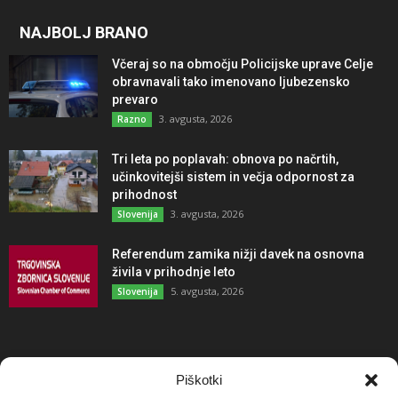
NAJBOLJ BRANO
Včeraj so na območju Policijske uprave Celje
obravnavali tako imenovano ljubezensko
prevaro
3. avgusta, 2026
Razno
Tri leta po poplavah: obnova po načrtih,
učinkovitejši sistem in večja odpornost za
prihodnost
3. avgusta, 2026
Slovenija
Referendum zamika nižji davek na osnovna
živila v prihodnje leto
5. avgusta, 2026
Slovenija
NAJBOLJ KOMENTIRANO
Piškotki