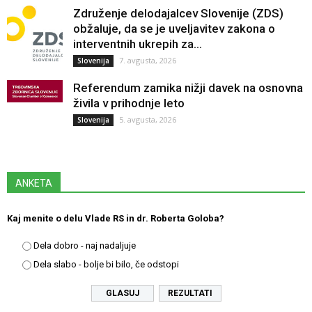
Združenje delodajalcev Slovenije (ZDS)
obžaluje, da se je uveljavitev zakona o
interventnih ukrepih za...
7. avgusta, 2026
Slovenija
Referendum zamika nižji davek na osnovna
živila v prihodnje leto
5. avgusta, 2026
Slovenija
ANKETA
Kaj menite o delu Vlade RS in dr. Roberta Goloba?
Dela dobro - naj nadaljuje
Dela slabo - bolje bi bilo, če odstopi
REZULTATI