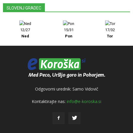
SLOVENJ GRADEC
12/27
15/31
17/32
Ned
Pon
Tor
Odgovorni urednik: Samo Vidovič
Kontaktirajte nas:
info@e-koroska.si