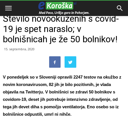
Domov
Slovenija
Število novookuženih s covid-
19 je spet naraslo; v
bolnišnicah je že 50 bolnikov!
15. septembra, 2020
V ponedeljek so v Sloveniji opravili 2247 testov na okužbo z
novim koronavirusom, 82 jih je bilo pozitivnih, je vlada
objavila na Twitterju. V bolnišnici se zdravi 50 bolnikov s
covidom-19, deset jih potrebuje intenzivno zdravljenje, od
tega jih devet diha s pomočjo ventilatorja. Eno osebo so iz
bolnišnice odpustili, umrl ni nihče.