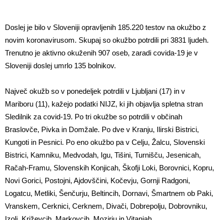
Doslej je bilo v Sloveniji opravljenih 185.220 testov na okužbo z
novim koronavirusom. Skupaj so okužbo potrdili pri 3831 ljudeh.
Trenutno je aktivno okuženih 907 oseb, zaradi covida-19 je v
Sloveniji doslej umrlo 135 bolnikov.
Največ okužb so v ponedeljek potrdili v Ljubljani (17) in v
Mariboru (11), kažejo podatki NIJZ, ki jih objavlja spletna stran
Sledilnik za covid-19. Po tri okužbe so potrdili v občinah
Braslovče, Pivka in Domžale. Po dve v Kranju, Ilirski Bistrici,
Kungoti in Pesnici. Po eno okužbo pa v Celju, Žalcu, Slovenski
Bistrici, Kamniku, Medvodah, Igu, Tišini, Turnišču, Jesenicah,
Račah-Framu, Slovenskih Konjicah, Škofji Loki, Borovnici, Kopru,
Novi Gorici, Postojni, Ajdovščini, Kočevju, Gornji Radgoni,
Logatcu, Metliki, Šenčurju, Beltincih, Dornavi, Šmartnem ob Paki,
Vranskem, Cerknici, Cerknem, Divači, Dobrepolju, Dobrovniku,
Izoli, Križevcih, Markovcih, Mozirju in Vitanjah.