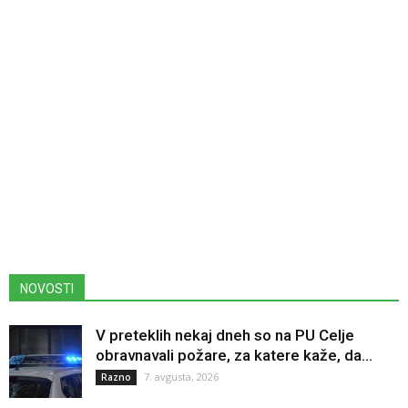
NOVOSTI
V preteklih nekaj dneh so na PU Celje
obravnavali požare, za katere kaže, da...
7. avgusta, 2026
Razno