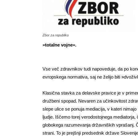
Zbor za republiko
»totalne vojne«.
Vse več zdravnikov tudi napoveduje, da po kon
evropskega normativa, saj ne želijo biti »dvoži
Klasična stavka za delavske pravice je v prime
družbeni spopad. Nevaren za učinkovitost zdrav
slepe ulice se ponuja mediacija, v kateri nimajo
ljudje. Iščemo torej verodostojnega mediatorja, 
globokega razumevanja državniških vprašanj. Čl
strani. To je prejšnji predsednik države Sloveni