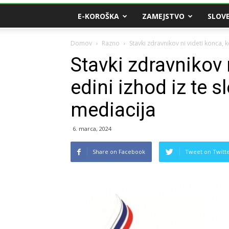
E-KOROŠKA
ZAMEJSTVO
SLOVE
Domov
Razno
Stavki zdravnikov ni videti konca, ko
Stavki zdravnikov 
edini izhod iz te s
mediacija
6. marca, 2024
Share on Facebook
Tweet on Twitt