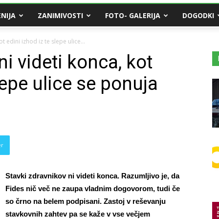
NIJA
ZANIMIVOSTI
FOTO- GALERIJA
DOGODKI
t edini izhod iz te slepe ulice...
ni videti konca, kot
lepe ulice se ponuja
er
Stavki zdravnikov ni videti konca. Razumljivo je, da
Fides nič več ne zaupa vladnim dogovorom, tudi če
so črno na belem podpisani. Zastoj v reševanju
stavkovnih zahtev pa se kaže v vse večjem