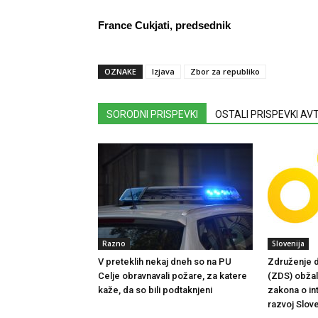
France Cukjati, predsednik
OZNAKE
Izjava
Zbor za republiko
SORODNI PRISPEVKI
OSTALI PRISPEVKI A
Razno
Slovenija
V preteklih nekaj dneh so na PU
Združenje d
Celje obravnavali požare, za katere
(ZDS) obžalu
kaže, da so bili podtaknjeni
zakona o in
razvoj Slove