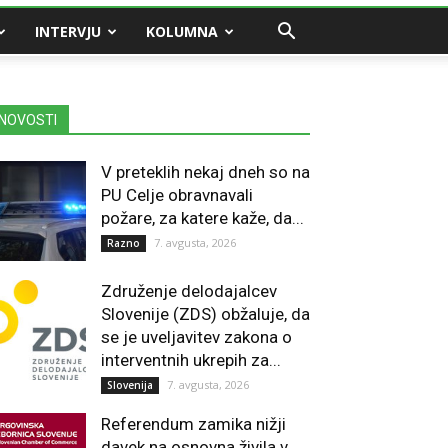
INTERVJU
KOLUMNA
NOVOSTI
V preteklih nekaj dneh so na
PU Celje obravnavali
požare, za katere kaže, da...
7. avgusta, 2026
Razno
Združenje delodajalcev
Slovenije (ZDS) obžaluje, da
se je uveljavitev zakona o
interventnih ukrepih za...
7. avgusta, 2026
Slovenija
Referendum zamika nižji
davek na osnovna živila v