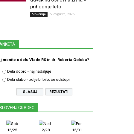
prihodnje leto
5. avgusta, 2026
Slovenija
ANKETA
j menite o delu Vlade RS in dr. Roberta Goloba?
Dela dobro - naj nadaljuje
Dela slabo - bolje bi bilo, če odstopi
REZULTATI
SLOVENJ GRADEC
15/25
12/28
15/31