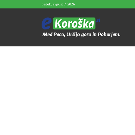
petek, avgust 7, 2026
e-
Koroška