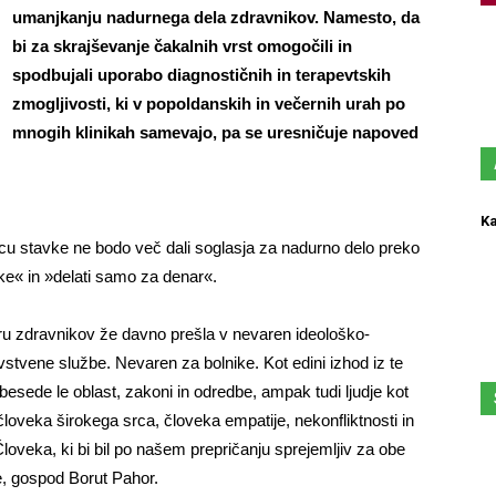
umanjkanju nadurnega dela zdravnikov. Namesto, da
bi za skrajševanje čakalnih vrst omogočili in
spodbujali uporabo diagnostičnih in terapevtskih
zmogljivosti, ki v popoldanskih in večernih urah po
mnogih klinikah samevajo, pa se uresničuje napoved
Ka
cu stavke ne bodo več dali soglasja za nadurno delo preko
vke« in »delati samo za denar«.
ru zdravnikov že davno prešla v nevaren ideološko-
stvene službe. Nevaren za bolnike. Kot edini izhod iz te
 besede le oblast, zakoni in odredbe, ampak tudi ljudje kot
človeka širokega srca, človeka empatije, nekonfliktnosti in
oveka, ki bi bil po našem prepričanju sprejemljiv za obe
je, gospod Borut Pahor.