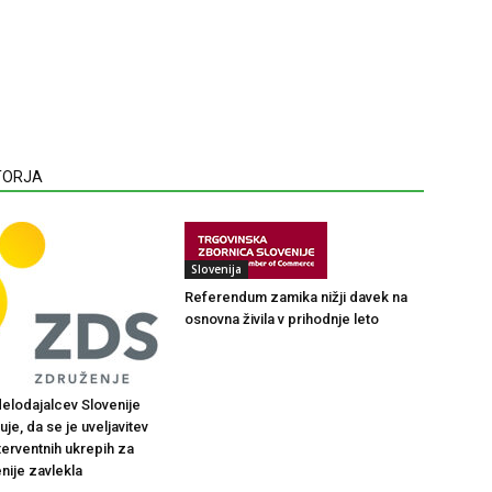
VTORJA
Slovenija
Referendum zamika nižji davek na
osnovna živila v prihodnje leto
elodajalcev Slovenije
je, da se je uveljavitev
terventnih ukrepih za
nije zavlekla