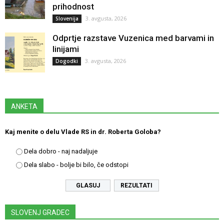
prihodnost
3. avgusta, 2026
Slovenija
Odprtje razstave Vuzenica med barvami in
linijami
3. avgusta, 2026
Dogodki
ANKETA
Kaj menite o delu Vlade RS in dr. Roberta Goloba?
Dela dobro - naj nadaljuje
Dela slabo - bolje bi bilo, če odstopi
REZULTATI
SLOVENJ GRADEC