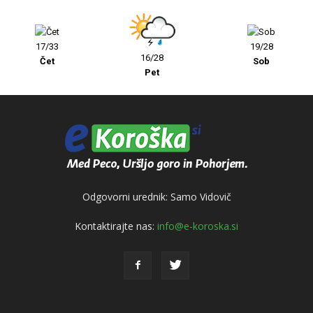
17/33
19/28
16/28
Čet
Sob
Pet
Odgovorni urednik: Samo Vidovič
Kontaktirajte nas:
info@e-koroska.si