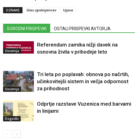
OZNAKE
Glas upokojencev
Izjava
SORODNI PRISPEVKI
OSTALI PRISPEVKI AVTORJA
Referendum zamika nižji davek na
Slovenija
osnovna živila v prihodnje leto
Tri leta po poplavah: obnova po načrtih,
učinkovitejši sistem in večja odpornost
za prihodnost
Slovenija
Odprtje razstave Vuzenica med barvami
in linijami
Dogodki