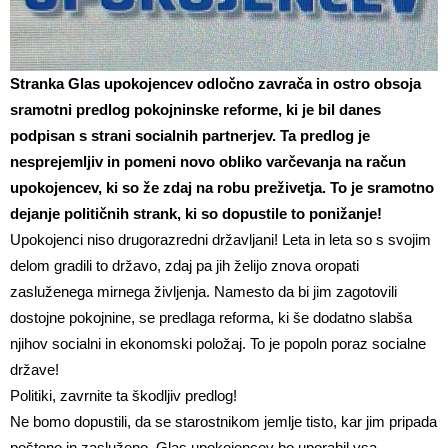
Stranka Glas upokojencev odločno zavrača in ostro obsoja
sramotni predlog pokojninske reforme, ki je bil danes
podpisan s strani socialnih partnerjev. Ta predlog je
nesprejemljiv in pomeni novo obliko varčevanja na račun
upokojencev, ki so že zdaj na robu preživetja. To je sramotno
dejanje političnih strank, ki so dopustile to ponižanje!
Upokojenci niso drugorazredni državljani! Leta in leta so s svojim
delom gradili to državo, zdaj pa jih želijo znova oropati
zasluženega mirnega življenja. Namesto da bi jim zagotovili
dostojne pokojnine, se predlaga reforma, ki še dodatno slabša
njihov socialni in ekonomski položaj. To je popoln poraz socialne
države!
Politiki, zavrnite ta škodljiv predlog!
Ne bomo dopustili, da se starostnikom jemlje tisto, kar jim pripada
pošteno in zasluženo. Glas upokojencev bo uporabil vsa