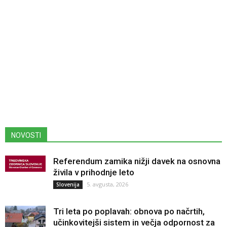
NOVOSTI
Referendum zamika nižji davek na osnovna
živila v prihodnje leto
5. avgusta, 2026
Slovenija
Tri leta po poplavah: obnova po načrtih,
učinkovitejši sistem in večja odpornost za