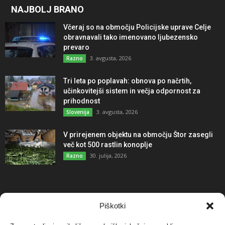
NAJBOLJ BRANO
Včeraj so na območju Policijske uprave Celje
obravnavali tako imenovano ljubezensko
prevaro
3. avgusta, 2026
Razno
Tri leta po poplavah: obnova po načrtih,
učinkovitejši sistem in večja odpornost za
prihodnost
3. avgusta, 2026
Slovenija
V prirejenem objektu na območju Štor zasegli
več kot 500 rastlin konoplje
30. julija, 2026
Razno
NAJBOLJ KOMENTIRANO
Piškotki