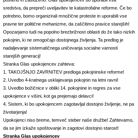
sredstva, da prepreči uveljavitev te katastrofalne reforme. Če bo
potrebno, bomo organizirali množične proteste in uporabili vse
pravne ter politične mehanizme, da zaščitimo pravice starejših!
Opozarjamo tudi na popolno brezbrižnost oblasti do že tako nizkih
pokojnin, ki ne omogočajo dostojnega življenja. Ta predlog je
nadaljevanje sistematičnega uničevanja socialne varnosti
starejših generacij!
Stranka Glas upokojencev zahteva:
1. TAKOJŠNJO ZAVRNITEV predloga pokojninske reforme!
2. Uvedbo 4-kratnega usklajevanja pokojnin na letni ravni!
3. Uvedbo božičnice v obliki 14. pokojnine in regres za vse
upokojence v višini, kot ga prejemajo delavci!
4. Sistem, ki bo upokojencem zagotavljal dostojno življenje, ne pa
životarjenja!
Upokojenci niso breme, temveč steber naše družbe! Zahtevamo,
da se jim izkaže spoštovanje in zagotovi dostojno starost!
Stranka Glas upokojencev