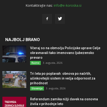
Kontaktirajte nas:
info@e-koroska.si
NAJBOLJ BRANO
Včeraj so na območju Policijske uprave Celje
obravnavali tako imenovano ljubezensko
prevaro
3. avgusta, 2026
Razno
Tri leta po poplavah: obnova po načrtih,
učinkovitejši sistem in večja odpornost za
prihodnost
3. avgusta, 2026
Slovenija
Referendum zamika nižji davek na osnovna
živila v prihodnje leto