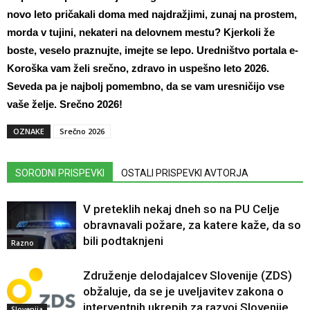
novo leto pričakali doma med najdražjimi, zunaj na prostem,
morda v tujini, nekateri na delovnem mestu? Kjerkoli že
boste, veselo praznujte, imejte se lepo. Uredništvo portala e-
Koroška vam želi srečno, zdravo in uspešno leto 2026.
Seveda pa je najbolj pomembno, da se vam uresničijo vse
vaše želje. Srečno 2026!
OZNAKE
Srečno 2026
SORODNI PRISPEVKI
OSTALI PRISPEVKI AVTORJA
V preteklih nekaj dneh so na PU Celje
obravnavali požare, za katere kaže, da so
bili podtaknjeni
Razno
Združenje delodajalcev Slovenije (ZDS)
obžaluje, da se je uveljavitev zakona o
interventnih ukrepih za razvoj Slovenije
Slovenija