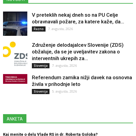
V preteklih nekaj dneh so na PU Celje
obravnavali požare, za katere kaže, da...
7. avgusta, 2026
Razno
Združenje delodajalcev Slovenije (ZDS)
obžaluje, da se je uveljavitev zakona o
interventnih ukrepih za...
7. avgusta, 2026
Slovenija
Referendum zamika nižji davek na osnovna
živila v prihodnje leto
5. avgusta, 2026
Slovenija
ANKETA
Kaj menite o delu Vlade RS in dr. Roberta Goloba?