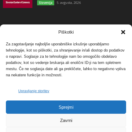
5. avgusta, 2026
Slovenija
NAJBOLJ KOMENTIRANO
Piškotki
Za zagotavljanje najboljše uporabniške izkušnje uporabljamo
Protest proti vetrnim elektrarnam na Ojstrici, v
tehnologije, kot so piškotki, za shranjevanje in/ali dostop do podatkov
svetu pa vedno bolj...
o napravi. Soglasje za te tehnologije nam bo omogočilo obdelavo
12. maja, 2017
Dogodki
podatkov, kot so vedenje brskanja ali enolični ID-ji na tem spletnem
mestu. Če ne soglasja date ali ga prekličete, lahko to negativno vpliva
Tožilstvo v Celovcu v korist elektrarnam
na nekatere funkcije in možnosti.
Verbund
29. januarja, 2018
Dogodki
Upravljanje storitev
FOTO: Razstava cvetličarskega mojstra Andreja
Sprejmi
Rusa
27. novembra, 2017
Dogodki
Zavrni