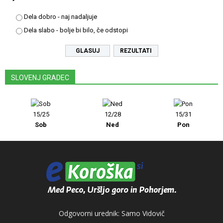
Dela dobro - naj nadaljuje
Dela slabo - bolje bi bilo, če odstopi
REZULTATI
SLOVENJ GRADEC
15/25
12/28
15/31
Sob
Ned
Pon
Odgovorni urednik: Samo Vidovič