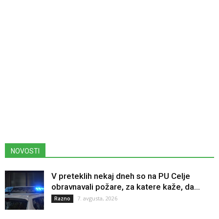
NOVOSTI
V preteklih nekaj dneh so na PU Celje
obravnavali požare, za katere kaže, da...
7. avgusta, 2026
Razno