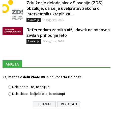
Združenje delodajalcev Slovenije (ZDS)
obžaluje, da se je uveljavitev zakona o
interventnih ukrepih za...
7. avgusta, 2026
Slovenija
Referendum zamika nižji davek na osnovna
živila v prihodnje leto
5. avgusta, 2026
Slovenija
ANKETA
Kaj menite o delu Vlade RS in dr. Roberta Goloba?
Dela dobro - naj nadaljuje
Dela slabo - bolje bi bilo, če odstopi
REZULTATI