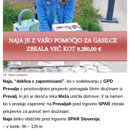
Vir: Nina Lampret
Naja, “deklica z zapestnicami”
, bo v sodelovanju z
GPD
Prevalje
s prostovoljnimi prispevki pomagala štirim družinam iz
Prevalj
, ki jim je deroča reka
Meža
uničila domove. V ta namen
bo s prodajo zapestnic na
Prevaljah
pred trgovino
SPAR
zbirala
prispevke za pomoč tem družinam.
Najo
lahko obiščete pred trgovino
SPAR Slovenija
:
– v torek: 9h – 12h in