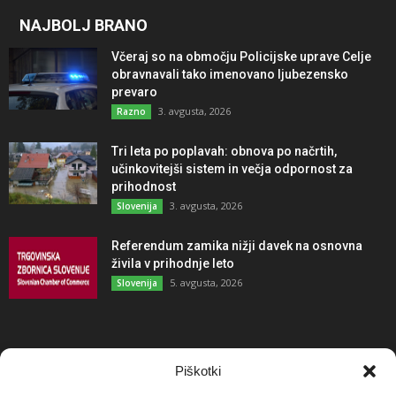
NAJBOLJ BRANO
Včeraj so na območju Policijske uprave Celje
obravnavali tako imenovano ljubezensko
prevaro
3. avgusta, 2026
Razno
Tri leta po poplavah: obnova po načrtih,
učinkovitejši sistem in večja odpornost za
prihodnost
3. avgusta, 2026
Slovenija
Referendum zamika nižji davek na osnovna
živila v prihodnje leto
5. avgusta, 2026
Slovenija
NAJBOLJ KOMENTIRANO
Piškotki