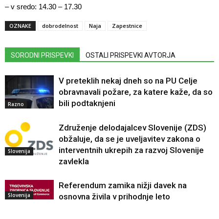
– v sredo: 14.30 – 17.30
OZNAKE
dobrodelnost
Naja
Zapestnice
SORODNI PRISPEVKI
OSTALI PRISPEVKI AVTORJA
V preteklih nekaj dneh so na PU Celje
obravnavali požare, za katere kaže, da so
bili podtaknjeni
Razno
Združenje delodajalcev Slovenije (ZDS)
obžaluje, da se je uveljavitev zakona o
interventnih ukrepih za razvoj Slovenije
Slovenija
zavlekla
Referendum zamika nižji davek na
Slovenija
osnovna živila v prihodnje leto