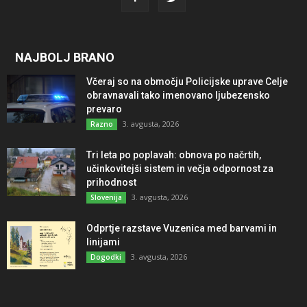
NAJBOLJ BRANO
Včeraj so na območju Policijske uprave Celje
obravnavali tako imenovano ljubezensko
prevaro
3. avgusta, 2026
Razno
Tri leta po poplavah: obnova po načrtih,
učinkovitejši sistem in večja odpornost za
prihodnost
3. avgusta, 2026
Slovenija
Odprtje razstave Vuzenica med barvami in
linijami
3. avgusta, 2026
Dogodki