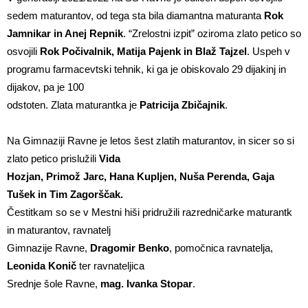
sedem maturantov, od tega sta bila diamantna maturanta
Rok
Jamnikar in Anej Repnik
. “Zrelostni izpit” oziroma zlato petico so
osvojili
Rok Počivalnik, Matija Pajenk in Blaž Tajzel
. Uspeh v
programu farmacevtski tehnik, ki ga je obiskovalo 29 dijakinj in
dijakov, pa je 100
odstoten. Zlata maturantka je
Patricija Zbičajnik
.
Na Gimnaziji Ravne je letos šest zlatih maturantov, in sicer so si
zlato petico prislužili
Vida
Hozjan, Primož Jarc, Hana Kupljen, Nuša Perenda, Gaja
Tušek in Tim Zagorščak.
Čestitkam so se v Mestni hiši pridružili razredničarke maturantk
in maturantov, ravnatelj
Gimnazije Ravne,
Dragomir Benko
, pomočnica ravnatelja,
Leonida Konič
ter ravnateljica
Srednje šole Ravne,
mag. Ivanka Stopar
.