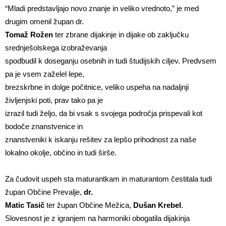
“Mladi predstavljajo novo znanje in veliko vrednoto,” je med
drugim omenil župan dr.
Tomaž Rožen
ter zbrane dijakinje in dijake ob zaključku
srednješolskega izobraževanja
spodbudil k doseganju osebnih in tudi študijskih ciljev. Predvsem
pa je vsem zaželel lepe,
brezskrbne in dolge počitnice, veliko uspeha na nadaljnji
življenjski poti, prav tako pa je
izrazil tudi željo, da bi vsak s svojega področja prispevali kot
bodoče znanstvenice in
znanstveniki k iskanju rešitev za lepšo prihodnost za naše
lokalno okolje, občino in tudi širše.
Za čudovit uspeh sta maturantkam in maturantom čestitala tudi
župan Občine Prevalje,
dr.
Matic Tasič
ter župan Občine Mežica,
Dušan Krebel
.
Slovesnost je z igranjem na harmoniki obogatila dijakinja