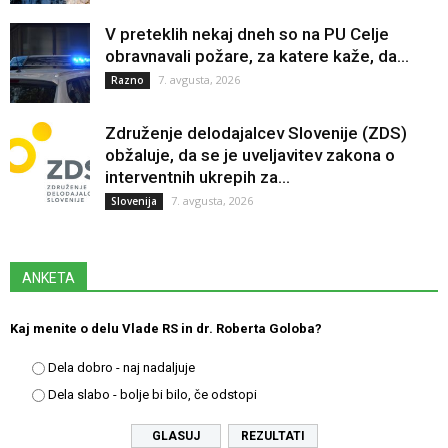
V preteklih nekaj dneh so na PU Celje
obravnavali požare, za katere kaže, da...
7. avgusta, 2026
Razno
Združenje delodajalcev Slovenije (ZDS)
obžaluje, da se je uveljavitev zakona o
interventnih ukrepih za...
7. avgusta, 2026
Slovenija
ANKETA
Kaj menite o delu Vlade RS in dr. Roberta Goloba?
Dela dobro - naj nadaljuje
Dela slabo - bolje bi bilo, če odstopi
REZULTATI