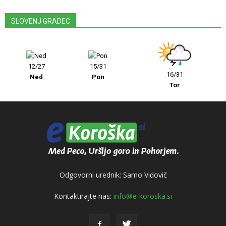
SLOVENJ GRADEC
12/27
15/31
16/31
Ned
Pon
Tor
Odgovorni urednik: Samo Vidovič
Kontaktirajte nas:
info@e-koroska.si