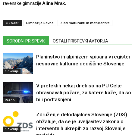
ravenske gimnazije
Alina Mrak
.
OZNAKE
Gimnazija Ravne
Zlati maturanti in maturantke
SORODNI PRISPEVKI
OSTALI PRISPEVKI AVTORJA
Planinstvo in alpinizem vpisana v register
nesnovne kulturne dediščine Slovenije
Slovenija
V preteklih nekaj dneh so na PU Celje
obravnavali požare, za katere kaže, da so
bili podtaknjeni
Razno
Združenje delodajalcev Slovenije (ZDS)
obžaluje, da se je uveljavitev zakona o
interventnih ukrepih za razvoj Slovenije
Slovenija