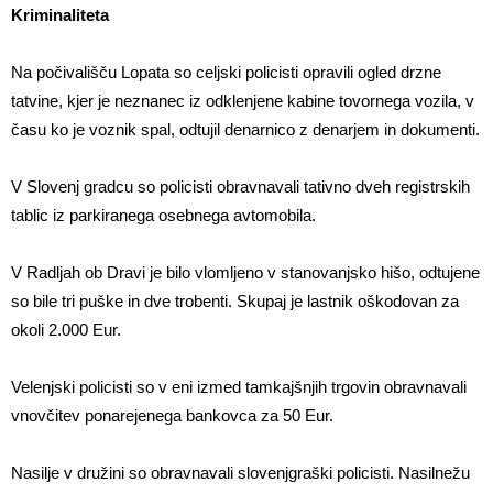
Kriminaliteta
Na počivališču Lopata so celjski policisti opravili ogled drzne
tatvine, kjer je neznanec iz odklenjene kabine tovornega vozila, v
času ko je voznik spal, odtujil denarnico z denarjem in dokumenti.
V Slovenj gradcu so policisti obravnavali tativno dveh registrskih
tablic iz parkiranega osebnega avtomobila.
V Radljah ob Dravi je bilo vlomljeno v stanovanjsko hišo, odtujene
so bile tri puške in dve trobenti. Skupaj je lastnik oškodovan za
okoli 2.000 Eur.
Velenjski policisti so v eni izmed tamkajšnjih trgovin obravnavali
vnovčitev ponarejenega bankovca za 50 Eur.
Nasilje v družini so obravnavali slovenjgraški policisti. Nasilnežu