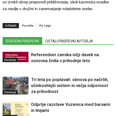
so izrekli ukrep prepovedi približevanja, sledi kazenska ovadba
za nasilje v družini in zanemarjanje mladoletne osebe.
OZNAKE
Poročilo
PU Celje
SORODNI PRISPEVKI
OSTALI PRISPEVKI AVTORJA
Referendum zamika nižji davek na
Slovenija
osnovna živila v prihodnje leto
Tri leta po poplavah: obnova po načrtih,
učinkovitejši sistem in večja odpornost
za prihodnost
Slovenija
Odprtje razstave Vuzenica med barvami
in linijami