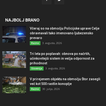
NAJBOLJ BRANO
Včeraj so na območju Policijske uprave Celje
obravnavali tako imenovano ljubezensko
prevaro
3. avgusta, 2026
Razno
Tri leta po poplavah: obnova po načrtih,
učinkovitejši sistem in večja odpornost za
prihodnost
3. avgusta, 2026
Slovenija
V prirejenem objektu na območju Štor zasegli
več kot 500 rastlin konoplje
30. julija, 2026
Razno