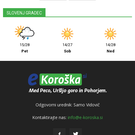
SLOVENJ GRADEC
15/28
14/27
14/28
Pet
Sob
Ned
Odgovorni urednik: Samo Vidovič
Kontaktirajte nas:
info@e-koroska.si