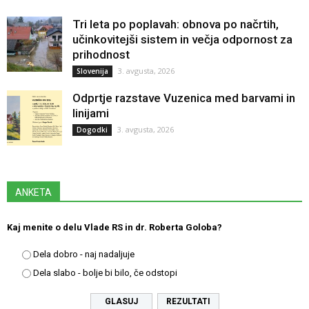
Tri leta po poplavah: obnova po načrtih,
učinkovitejši sistem in večja odpornost za
prihodnost
3. avgusta, 2026
Slovenija
Odprtje razstave Vuzenica med barvami in
linijami
3. avgusta, 2026
Dogodki
ANKETA
Kaj menite o delu Vlade RS in dr. Roberta Goloba?
Dela dobro - naj nadaljuje
Dela slabo - bolje bi bilo, če odstopi
REZULTATI