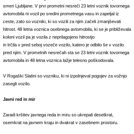
smeri Ljubljane. V prvi prometni nesreči 23 letni voznik tovornega
avtomobila ni vozil po sredini prometnega vasu in zapeljal iz
ceste, zato so vozniki, ki so vozili za njim začeli zmanjševati
hitrost. 48 letna voznica osebnega avtomobila, ki se je približevala
koloni vozil pa je vozila z neprilagojeno hitrostjo
in trčila v pred seboj vozeče vozilo, katero je odbilo še v vozilo
pred njim. V prometnih nesrečah sta se 23 letni voznik tovornega
avtomobila in 48 letna voznica lažje telesno poškodovala.
V Rogaški Slatini so vozniku, ki ni izpolnjeval pogojev za vožnjo
zasegli vozilo.
Javni red in mir
Zaradi kršitev javnega reda in miru so ukrepali desetkrat,
osemkrat na javnem kraju in dvakrat v zasebnem prostoru.