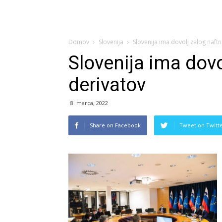
Domov
Slovenija
Slovenija ima dovolj zalog naftn
Slovenija ima dovo
derivatov
8. marca, 2022
Share on Facebook
Tweet on Twitt