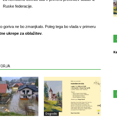
Ruske federacije.
ato goriva ne bo zmanjkalo. Poleg tega bo vlada v primeru
ne ukrepe za oblažitev
.
Ka
VTORJA
Dogodki