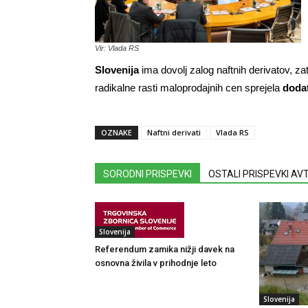
Vir: Vlada RS
Slovenija
ima dovolj zalog naftnih derivatov, z
radikalne rasti maloprodajnih cen sprejela
dodat
OZNAKE
Naftni derivati
Vlada RS
SORODNI PRISPEVKI
OSTALI PRISPEVKI A
Slovenija
Referendum zamika nižji davek na
osnovna živila v prihodnje leto
Slovenija