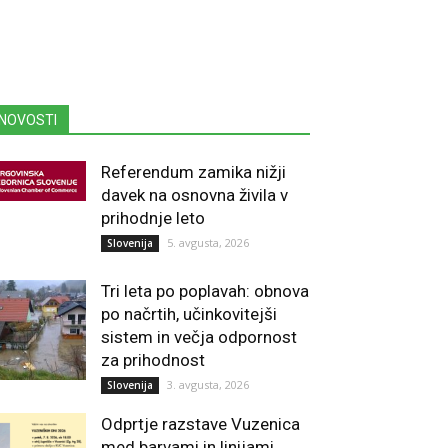
NOVOSTI
Referendum zamika nižji
davek na osnovna živila v
prihodnje leto
5. avgusta, 2026
Slovenija
Tri leta po poplavah: obnova
po načrtih, učinkovitejši
sistem in večja odpornost
za prihodnost
3. avgusta, 2026
Slovenija
Odprtje razstave Vuzenica
med barvami in linijami