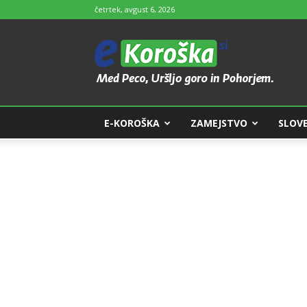
četrtek, avgust 6, 2026
e-
Koroška
E-KOROŠKA
ZAMEJSTVO
SLOVE