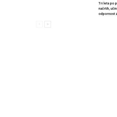
Tri leta po
načrtih, uči
odpornost 