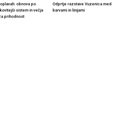
 poplavah: obnova po
Odprtje razstave Vuzenica med
nkovitejši sistem in večja
barvami in linijami
za prihodnost