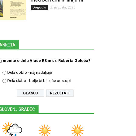
3. avgusta, 2026
Dogodki
ANKETA
j menite o delu Vlade RS in dr. Roberta Goloba?
Dela dobro - naj nadaljuje
Dela slabo - bolje bi bilo, če odstopi
REZULTATI
SLOVENJ GRADEC