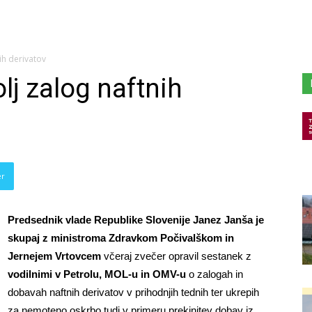
ih derivatov
lj zalog naftnih
er
Predsednik vlade Republike Slovenije Janez Janša je
skupaj z ministroma Zdravkom Počivalškom in
Jernejem Vrtovcem
včeraj zvečer opravil sestanek z
vodilnimi v Petrolu, MOL-u in OMV-u
o zalogah in
dobavah naftnih derivatov v prihodnjih tednih ter ukrepih
za nemoteno oskrbo tudi v primeru prekinitev dobav iz