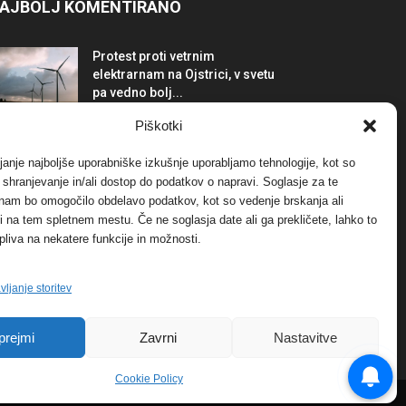
AJBOLJ KOMENTIRANO
Protest proti vetrnim
elektrarnam na Ojstrici, v svetu
pa vedno bolj...
12. maja, 2017
Dogodki
Piškotki
Tožilstvo v Celovcu v korist
janje najboljše uporabniške izkušnje uporabljamo tehnologije, kot so
elektrarnam Verbund
a shranjevanje in/ali dostop do podatkov o napravi. Soglasje za te
29. januarja, 2018
Dogodki
 nam bo omogočilo obdelavo podatkov, kot so vedenje brskanja ali
-ji na tem spletnem mestu. Če ne soglasja date ali ga prekličete, lahko to
pliva na nekatere funkcije in možnosti.
FOTO: Razstava cvetličarskega
mojstra Andreja Rusa
27. novembra, 2017
Dogodki
vljanje storitev
prejmi
Zavrni
Nastavitve
Cookie Policy