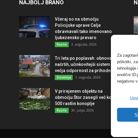
NAJBOLJ BRANO
N
Včeraj so na območju
Policijske uprave Celje
obravnavali tako imenovano
ljubezensko prevaro
3. avgusta, 2026
Razno
Za zagotavl
Tri leta po poplavah: obnova po
piškotki, z
načrtih, učinkovitejši sistem in
tehnologije
večja odpornost za prihodnost
enolični ID
3. avgusta, 2026
Slovenija
negativno v
V prirejenem objektu na
območju Štor zasegli več kot
Upra
500 rastlin konoplje
30. julija, 2026
Razno
S