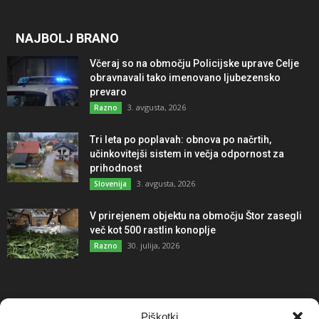
NAJBOLJ BRANO
Včeraj so na območju Policijske uprave Celje
obravnavali tako imenovano ljubezensko
prevaro
3. avgusta, 2026
Razno
Tri leta po poplavah: obnova po načrtih,
učinkovitejši sistem in večja odpornost za
prihodnost
3. avgusta, 2026
Slovenija
V prirejenem objektu na območju Štor zasegli
več kot 500 rastlin konoplje
30. julija, 2026
Razno
NAJBOLJ KOMENTIRANO
Piškotki