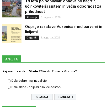
Tri leta po poplavah: obnova po načrtih,
učinkovitejši sistem in večja odpornost za
prihodnost
3. avgusta, 2026
Slovenija
Odprtje razstave Vuzenica med barvami in
linijami
3. avgusta, 2026
Dogodki
ANKETA
Kaj menite o delu Vlade RS in dr. Roberta Goloba?
Dela dobro - naj nadaljuje
Dela slabo - bolje bi bilo, če odstopi
REZULTATI