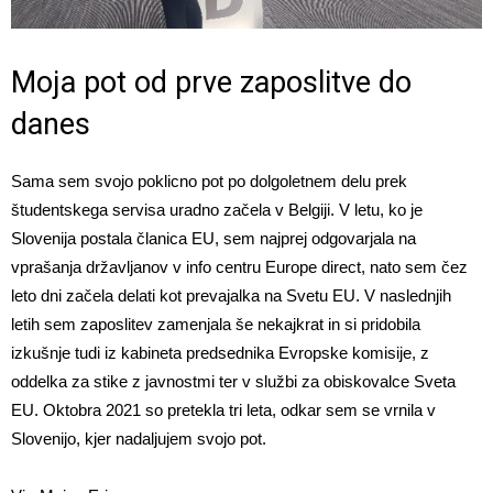
Moja pot od prve zaposlitve do
danes
Sama sem svojo poklicno pot po dolgoletnem delu prek
študentskega servisa uradno začela v Belgiji. V letu, ko je
Slovenija postala članica EU, sem najprej odgovarjala na
vprašanja državljanov v info centru Europe direct, nato sem čez
leto dni začela delati kot prevajalka na Svetu EU. V naslednjih
letih sem zaposlitev zamenjala še nekajkrat in si pridobila
izkušnje tudi iz kabineta predsednika Evropske komisije, z
oddelka za stike z javnostmi ter v službi za obiskovalce Sveta
EU. Oktobra 2021 so pretekla tri leta, odkar sem se vrnila v
Slovenijo, kjer nadaljujem svojo pot.