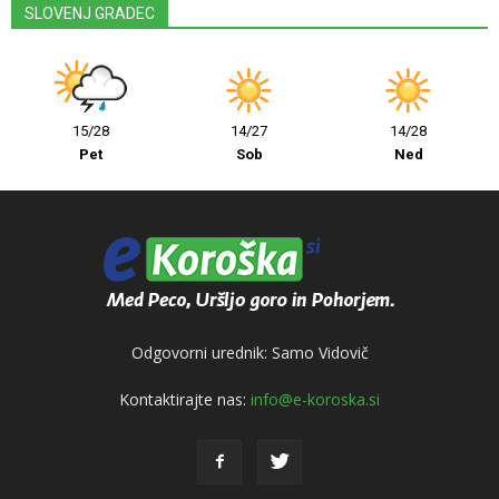
SLOVENJ GRADEC
15/28
14/27
14/28
Pet
Sob
Ned
Odgovorni urednik: Samo Vidovič
Kontaktirajte nas:
info@e-koroska.si