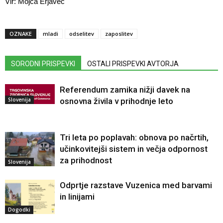
Vir: Mojca Erjavec
OZNAKE
mladi
odselitev
zaposlitev
SORODNI PRISPEVKI
OSTALI PRISPEVKI AVTORJA
Referendum zamika nižji davek na
Slovenija
osnovna živila v prihodnje leto
Tri leta po poplavah: obnova po načrtih,
učinkovitejši sistem in večja odpornost
za prihodnost
Slovenija
Odprtje razstave Vuzenica med barvami
in linijami
Dogodki