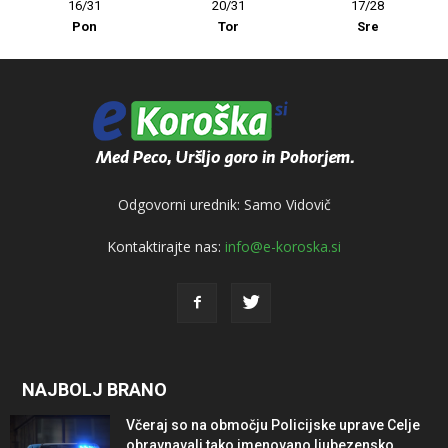
16/31
20/31
17/28
Pon
Tor
Sre
Odgovorni urednik: Samo Vidovič
Kontaktirajte nas:
info@e-koroska.si
NAJBOLJ BRANO
Včeraj so na območju Policijske uprave Celje
obravnavali tako imenovano ljubezensko