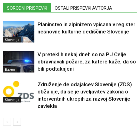
SORODNI PRISPEVKI
OSTALI PRISPEVKI AVTORJA
Planinstvo in alpinizem vpisana v register
nesnovne kulturne dediščine Slovenije
Slovenija
V preteklih nekaj dneh so na PU Celje
obravnavali požare, za katere kaže, da so
bili podtaknjeni
Razno
Združenje delodajalcev Slovenije (ZDS)
obžaluje, da se je uveljavitev zakona o
interventnih ukrepih za razvoj Slovenije
Slovenija
zavlekla