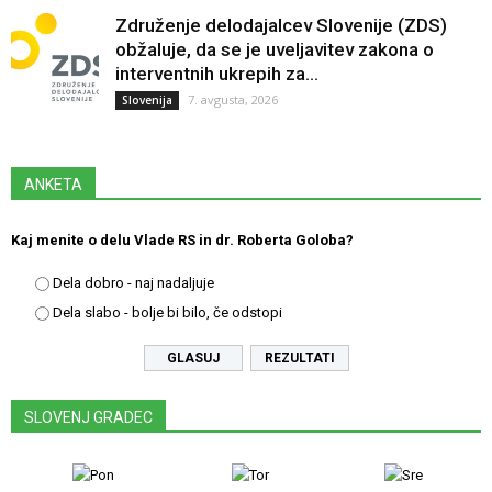
Združenje delodajalcev Slovenije (ZDS)
obžaluje, da se je uveljavitev zakona o
interventnih ukrepih za...
7. avgusta, 2026
Slovenija
ANKETA
Kaj menite o delu Vlade RS in dr. Roberta Goloba?
Dela dobro - naj nadaljuje
Dela slabo - bolje bi bilo, če odstopi
REZULTATI
SLOVENJ GRADEC