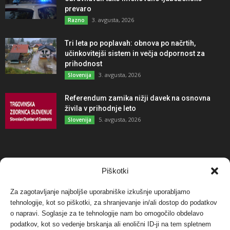
prevaro
3. avgusta, 2026
Razno
Tri leta po poplavah: obnova po načrtih,
učinkovitejši sistem in večja odpornost za
prihodnost
3. avgusta, 2026
Slovenija
Referendum zamika nižji davek na osnovna
živila v prihodnje leto
5. avgusta, 2026
Slovenija
NAJBOLJ KOMENTIRANO
Piškotki
Za zagotavljanje najboljše uporabniške izkušnje uporabljamo
Protest proti vetrnim elektrarnam na Ojstrici, v
tehnologije, kot so piškotki, za shranjevanje in/ali dostop do podatkov
svetu pa vedno bolj...
o napravi. Soglasje za te tehnologije nam bo omogočilo obdelavo
12. maja, 2017
Dogodki
podatkov, kot so vedenje brskanja ali enolični ID-ji na tem spletnem