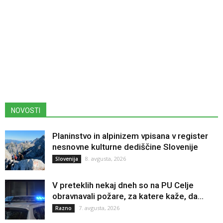
NOVOSTI
Planinstvo in alpinizem vpisana v register
nesnovne kulturne dediščine Slovenije
8. avgusta, 2026
Slovenija
V preteklih nekaj dneh so na PU Celje
obravnavali požare, za katere kaže, da...
7. avgusta, 2026
Razno