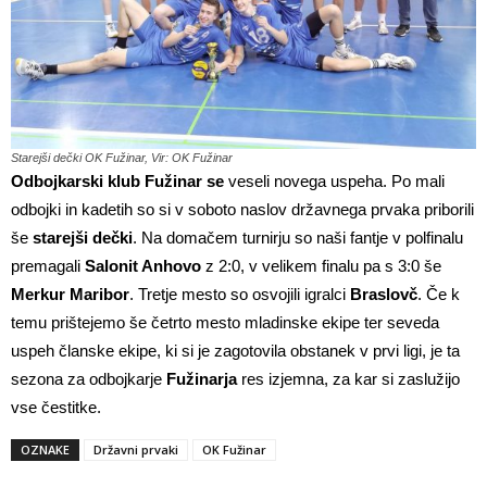
Starejši dečki OK Fužinar, Vir: OK Fužinar
Odbojkarski klub Fužinar se
veseli novega uspeha. Po mali
odbojki in kadetih so si v soboto naslov državnega prvaka priborili
še
starejši dečki
. Na domačem turnirju so naši fantje v polfinalu
premagali
Salonit Anhovo
z 2:0, v velikem finalu pa s 3:0 še
Merkur Maribor
. Tretje mesto so osvojili igralci
Braslovč
. Če k
temu prištejemo še četrto mesto mladinske ekipe ter seveda
uspeh članske ekipe, ki si je zagotovila obstanek v prvi ligi, je ta
sezona za odbojkarje
Fužinarja
res izjemna, za kar si zaslužijo
vse čestitke.
OZNAKE
Državni prvaki
OK Fužinar