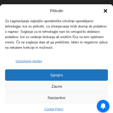
NAJBOLJ KOMENTIRANO
Piškotki
Za zagotavljanje najboljše uporabniške izkušnje uporabljamo
Protest proti vetrnim elektrarnam na Ojstrici, v
svetu pa vedno bolj...
tehnologije, kot so piškotki, za shranjevanje in/ali dostop do podatkov
o napravi. Soglasje za te tehnologije nam bo omogočilo obdelavo
12. maja, 2017
Dogodki
podatkov, kot so vedenje brskanja ali enolični ID-ji na tem spletnem
mestu. Če ne soglasja date ali ga prekličete, lahko to negativno vpliva
Tožilstvo v Celovcu v korist elektrarnam
na nekatere funkcije in možnosti.
Verbund
29. januarja, 2018
Dogodki
Upravljanje storitev
FOTO: Razstava cvetličarskega mojstra Andreja
Sprejmi
Rusa
27. novembra, 2017
Dogodki
Zavrni
Nastavitve
Cookie Policy
© 2026 | eKoroška.si