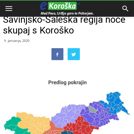
Domov
Dogodki
Savinjsko-Šaleška regija noče
skupaj s Koroško
9. januarja, 2020