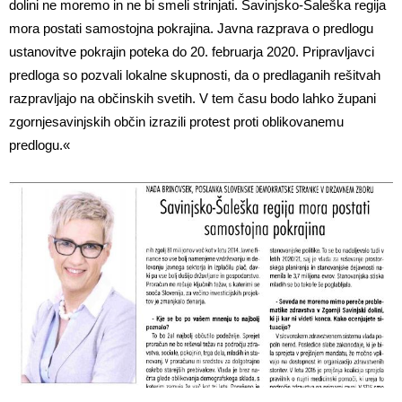
dolini ne moremo in ne bi smeli strinjati. Savinjsko-Šaleška regija
mora postati samostojna pokrajina. Javna razprava o predlogu
ustanovitve pokrajin poteka do 20. februarja 2020. Pripravljavci
predloga so pozvali lokalne skupnosti, da o predlaganih rešitvah
razpravljajo na občinskih svetih. V tem času bodo lahko župani
zgornjesavinjskih občin izrazili protest proti oblikovanemu
predlogu.«