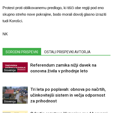
Protest proti oblikovanemu predlogo, ki tišči obe regiji pod eno
skupno streho nove pokrajine, bodo morali dovolj glasno izraziti
tudi Korošci.
NK
SORODNI PRISPEVKI
OSTALI PRISPEVKI AVTORJA
Referendum zamika nižji davek na
Slovenija
osnovna živila v prihodnje leto
Tri leta po poplavah: obnova po načrtih,
učinkovitejši sistem in večja odpornost
za prihodnost
Slovenija