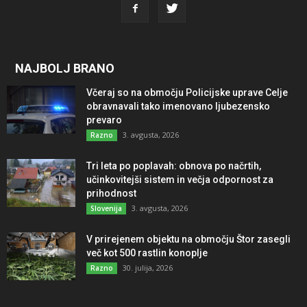
NAJBOLJ BRANO
Včeraj so na območju Policijske uprave Celje
obravnavali tako imenovano ljubezensko
prevaro
3. avgusta, 2026
Razno
Tri leta po poplavah: obnova po načrtih,
učinkovitejši sistem in večja odpornost za
prihodnost
3. avgusta, 2026
Slovenija
V prirejenem objektu na območju Štor zasegli
več kot 500 rastlin konoplje
30. julija, 2026
Razno