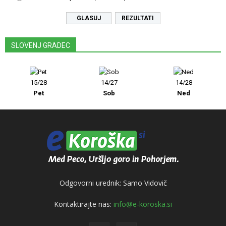
REZULTATI
SLOVENJ GRADEC
15/28
14/27
14/28
Pet
Sob
Ned
Odgovorni urednik: Samo Vidovič
Kontaktirajte nas:
info@e-koroska.si