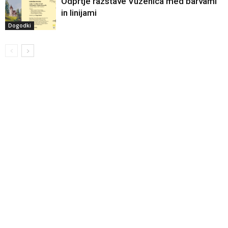
Odprtje razstave Vuzenica med barvami
in linijami
Dogodki