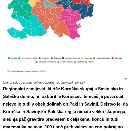
Nov predlog za ustanovitev pokrajin; vir: www.pokrajine.si
Regionalni zemljevid, ki riše Koroško skupaj s Savinjsko in
Šaleško dolino, ni razburil le Korošcev, temveč je povzročil
nejevoljo tudi v obeh dolinah ob Paki in Savinji. Dejstvo je, da
Koroška in Savinjsko-Šaleška regija nimata veliko skupnega,
slednja pač gravitira predvsem k celjskemu koncu in tudi
matematika najmanj 100 tisoč prebivalcev na eno pokrajino