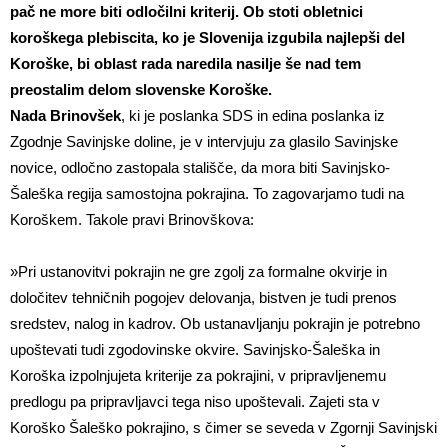
pač ne more biti odločilni kriterij. Ob stoti obletnici
koroškega plebiscita, ko je Slovenija izgubila najlepši del
Koroške, bi oblast rada naredila nasilje še nad tem
preostalim delom slovenske Koroške.
Nada Brinovšek
, ki je poslanka SDS in edina poslanka iz
Zgodnje Savinjske doline, je v intervjuju za glasilo Savinjske
novice, odločno zastopala stališče, da mora biti Savinjsko-
Šaleška regija samostojna pokrajina. To zagovarjamo tudi na
Koroškem. Takole pravi Brinovškova:
»Pri ustanovitvi pokrajin ne gre zgolj za formalne okvirje in
določitev tehničnih pogojev delovanja, bistven je tudi prenos
sredstev, nalog in kadrov. Ob ustanavljanju pokrajin je potrebno
upoštevati tudi zgodovinske okvire. Savinjsko-Šaleška in
Koroška izpolnjujeta kriterije za pokrajini, v pripravljenemu
predlogu pa pripravljavci tega niso upoštevali. Zajeti sta v
Koroško Šaleško pokrajino, s čimer se seveda v Zgornji Savinjski