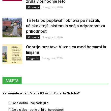
živila v prihodnje leto
5. avgusta, 2026
Slovenija
Tri leta po poplavah: obnova po načrtih,
učinkovitejši sistem in večja odpornost za
prihodnost
3. avgusta, 2026
Slovenija
Odprtje razstave Vuzenica med barvami in
linijami
3. avgusta, 2026
Dogodki
ANKETA
Kaj menite o delu Vlade RS in dr. Roberta Goloba?
Dela dobro - naj nadaljuje
Dela slabo - bolje bi bilo, če odstopi