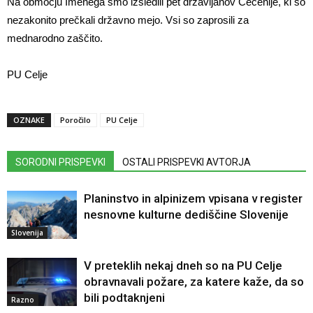
Na območju Imenega smo izsledili pet državljanov Čečenije, ki so
nezakonito prečkali državno mejo. Vsi so zaprosili za
mednarodno zaščito.
PU Celje
OZNAKE
Poročilo
PU Celje
SORODNI PRISPEVKI
OSTALI PRISPEVKI AVTORJA
Planinstvo in alpinizem vpisana v register
nesnovne kulturne dediščine Slovenije
Slovenija
V preteklih nekaj dneh so na PU Celje
obravnavali požare, za katere kaže, da so
bili podtaknjeni
Razno