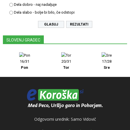
Dela dobro - naj nadaljuje
Dela slabo - bolje bi bilo, če odstopi
REZULTATI
SLOVENJ GRADEC
16/31
20/31
17/28
Pon
Tor
Sre
Odgovorni urednik: Samo Vidovič