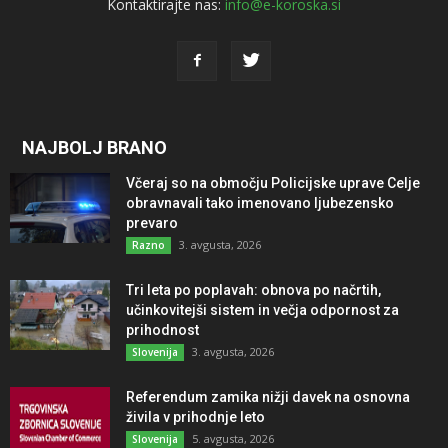
Kontaktirajte nas:
info@e-koroska.si
NAJBOLJ BRANO
Včeraj so na območju Policijske uprave Celje
obravnavali tako imenovano ljubezensko
prevaro
3. avgusta, 2026
Razno
Tri leta po poplavah: obnova po načrtih,
učinkovitejši sistem in večja odpornost za
prihodnost
3. avgusta, 2026
Slovenija
Referendum zamika nižji davek na osnovna
živila v prihodnje leto
5. avgusta, 2026
Slovenija