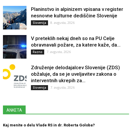
Planinstvo in alpinizem vpisana v register
nesnovne kulturne dediščine Slovenije
8. avgusta, 2026
Slovenija
V preteklih nekaj dneh so na PU Celje
obravnavali požare, za katere kaže, da...
7. avgusta, 2026
Razno
Združenje delodajalcev Slovenije (ZDS)
obžaluje, da se je uveljavitev zakona o
interventnih ukrepih za...
7. avgusta, 2026
Slovenija
ANKETA
Kaj menite o delu Vlade RS in dr. Roberta Goloba?