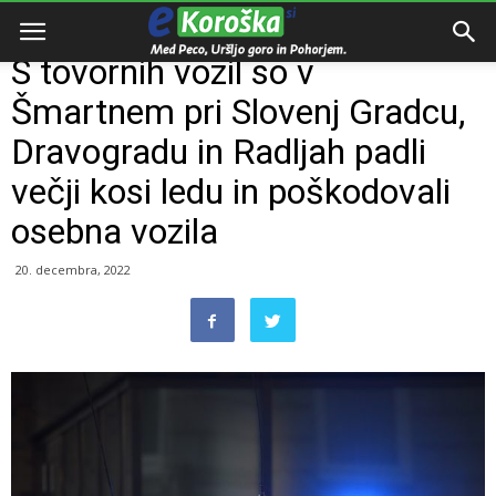
Domov
Razno
S tovornih vozil so v
Šmartnem pri Slovenj Gradcu,
Dravogradu in Radljah padli
večji kosi ledu in poškodovali
osebna vozila
20. decembra, 2022