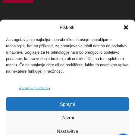
NAJBOLJ KOMENTIRANO
Piškotki
Za zagotavljanje najboljše uporabniške izkušnje uporabljamo
Protest proti vetrnim elektrarnam na Ojstrici, v
tehnologije, kot so piškotki, za shranjevanje in/ali dostop do podatkov
svetu pa vedno bolj...
o napravi. Soglasje za te tehnologije nam bo omogočilo obdelavo
12. maja, 2017
Dogodki
podatkov, kot so vedenje brskanja ali enolični ID-ji na tem spletnem
mestu. Če ne soglasja date ali ga prekličete, lahko to negativno vpliva
Tožilstvo v Celovcu v korist elektrarnam
na nekatere funkcije in možnosti.
Verbund
29. januarja, 2018
Dogodki
Upravljanje storitev
FOTO: Razstava cvetličarskega mojstra Andreja
Sprejmi
Rusa
27. novembra, 2017
Dogodki
Zavrni
Nastavitve