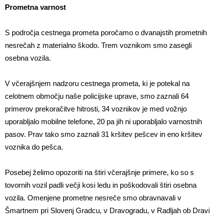
Prometna varnost
S področja cestnega prometa poročamo o dvanajstih prometnih
nesrečah z materialno škodo. Trem voznikom smo zasegli
osebna vozila.
V včerajšnjem nadzoru cestnega prometa, ki je potekal na
celotnem območju naše policijske uprave, smo zaznali 64
primerov prekoračitve hitrosti, 34 voznikov je med vožnjo
uporabljalo mobilne telefone, 20 pa jih ni uporabljalo varnostnih
pasov. Prav tako smo zaznali 31 kršitev pešcev in eno kršitev
voznika do pešca.
Posebej želimo opozoriti na štiri včerajšnje primere, ko so s
tovornih vozil padli večji kosi ledu in poškodovali štiri osebna
vozila. Omenjene prometne nesreče smo obravnavali v
Šmartnem pri Slovenj Gradcu, v Dravogradu, v Radljah ob Dravi