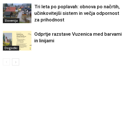
Tri leta po poplavah: obnova po načrtih,
učinkovitejši sistem in večja odpornost
za prihodnost
Slovenija
Odprtje razstave Vuzenica med barvami
in linijami
Dogodki