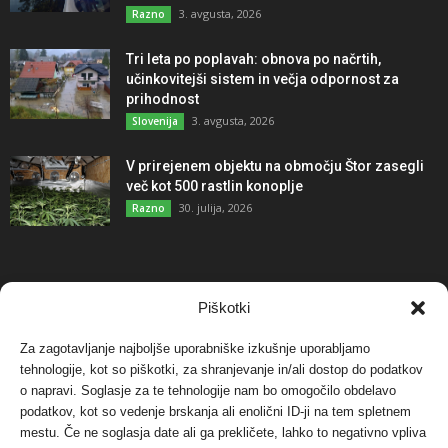
3. avgusta, 2026
Razno
Tri leta po poplavah: obnova po načrtih,
učinkovitejši sistem in večja odpornost za
prihodnost
3. avgusta, 2026
Slovenija
V prirejenem objektu na območju Štor zasegli
več kot 500 rastlin konoplje
30. julija, 2026
Razno
NAJBOLJ KOMENTIRANO
Piškotki
Za zagotavljanje najboljše uporabniške izkušnje uporabljamo
Protest proti vetrnim elektrarnam na Ojstrici, v
tehnologije, kot so piškotki, za shranjevanje in/ali dostop do podatkov
svetu pa vedno bolj...
o napravi. Soglasje za te tehnologije nam bo omogočilo obdelavo
12. maja, 2017
Dogodki
podatkov, kot so vedenje brskanja ali enolični ID-ji na tem spletnem
mestu. Če ne soglasja date ali ga prekličete, lahko to negativno vpliva
Tožilstvo v Celovcu v korist elektrarnam