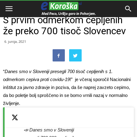
Domov
Zanimivosti
S prvim odmerkom cepljenih
že preko 700 tisoč Slovencev
6. junija, 2021
“
Danes smo v Sloveniji presegli 700 tisoč cepljenih s 1.
odmerkom cepiva proti covidu-19
!” je včeraj sporočil Nacionalni
inštitut za javno zdravje in poziva, da še naprej zavzeto cepimo,
da bo poletje bolj sproščeno in se bomo vrnili nazaj v normalno
življenje.
📣 Danes smo v Sloveniji