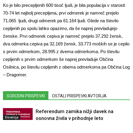
Ko je bilo precepljenih 600 tisoč ljudi, je bila populacija v starosti
70-74 let najbolj precepljena, prvi odmerek je namreč prejelo
71.065 ljudi, drugi odmerek pa 61.164 ljudi. Glede na število
cepljenih po spolu lahko opazimo, da še naprej prevladujejo
ženske. Prvi odmerek cepiva je namreč prejelo 37.292 žensk,
dva odmerka cepiva pa 32.169 žensk. 33.773 moških se je cepilo
s prvim odmerkom, 28.995 z dvema odmerkoma. Po številu
cepljenih s prvim odmerkom še naprej prevladuje Občina
Osilnica, po številu cepljenih z obema odmerkoma pa Občina Log
– Dragomer.
SORODNI PRISPEVKI
OSTALI PRISPEVKI AVTORJA
Referendum zamika nižji davek na
Slovenija
osnovna živila v prihodnje leto