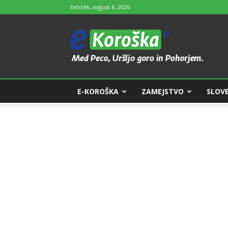
četrtek, avgust 6, 2026
e-
Koroška
E-KOROŠKA
ZAMEJSTVO
SLOVE