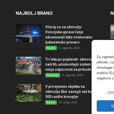
NAJBOLJ BRANO
N
Včeraj so na območju
Policijske uprave Celje
obravnavali tako imenovano
ljubezensko prevaro
3. avgusta, 2026
Razno
Za zagotavl
Tri leta po poplavah: obnova po
piškotki, z
načrtih, učinkovitejši sistem in
tehnologije
večja odpornost za prihodnost
enolični ID
3. avgusta, 2026
Slovenija
negativno v
V prirejenem objektu na
območju Štor zasegli več kot
Upra
500 rastlin konoplje
30. julija, 2026
Razno
S