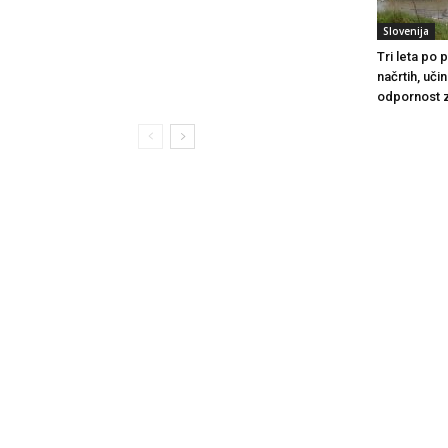
Slovenija
Tri leta po
načrtih, uči
odpornost 