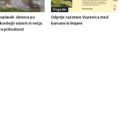
Dogodki
 poplavah: obnova po
Odprtje razstave Vuzenica med
nkovitejši sistem in večja
barvami in linijami
za prihodnost