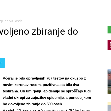
nje do 500 oseb
oljeno zbiranje do
er
Včeraj je bilo opravljenih 767 testov na okužbo z
novim koronavirusom, pozitivna sta bila dva
testirana. Ob umirjanju epidemije se sproščajo tudi
vladni ukrepi za zajezitev epidemije, s ponedeljkom
bo dovoljeno zbiranje do 500 oseb.
V petek, 12. junija, so v Sloveniji opravili 767 testov na