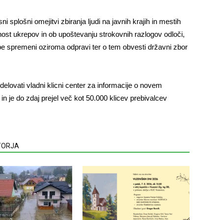
 splošni omejitvi zbiranja ljudi na javnih krajih in mestih
ost ukrepov in ob upoštevanju strokovnih razlogov odloči,
repe spremeni oziroma odpravi ter o tem obvesti državni zbor
delovati vladni klicni center za informacije o novem
n je do zdaj prejel več kot 50.000 klicev prebivalcev
VTORJA