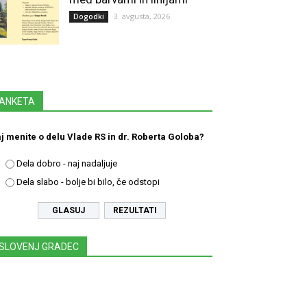
3. avgusta, 2026
Dogodki
ANKETA
j menite o delu Vlade RS in dr. Roberta Goloba?
Dela dobro - naj nadaljuje
Dela slabo - bolje bi bilo, če odstopi
REZULTATI
SLOVENJ GRADEC