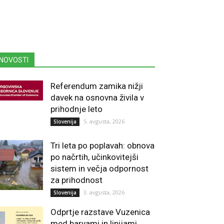
NOVOSTI
Referendum zamika nižji
davek na osnovna živila v
prihodnje leto
5. avgusta, 2026
Slovenija
Tri leta po poplavah: obnova
po načrtih, učinkovitejši
sistem in večja odpornost
za prihodnost
3. avgusta, 2026
Slovenija
Odprtje razstave Vuzenica
med barvami in linijami