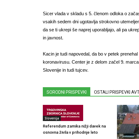
Sicer vlada v skladu s 5. členom odloka o začasni
vsakih sedem dni ugotavlja strokovno utemeljen
da se ti ukrepi še naprej uporabljajo, ali pa uk
in javnost.
Kacin je tudi napovedal, da bo v petek prenehal 
koronavirusu. Center je z delom začel 9. marca i
Slovenije in tudi tujcev.
SORODNI PRISPEVKI
OSTALI PRISPEVKI A
Slovenija
Referendum zamika nižji davek na
osnovna živila v prihodnje leto