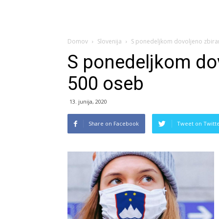
Domov
Slovenija
S ponedeljkom dovoljeno zbira
S ponedeljkom dov
500 oseb
13. junija, 2020
Share on Facebook
Tweet on Twitt