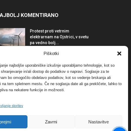
AJBOLJ KOMENTIRANO
Protest proti vetrnim
elektrarnam na Ojstrici, v svetu
pa vedno bolj...
12. maja, 2017
Dogodki
Piškotki
Tožilstvo v Celovcu v korist
janje najboljše uporabniške izkušnje uporabljamo tehnologije, kot so
elektrarnam Verbund
a shranjevanje in/ali dostop do podatkov o napravi. Soglasje za te
29. januarja, 2018
Dogodki
 nam bo omogočilo obdelavo podatkov, kot so vedenje brskanja ali
-ji na tem spletnem mestu. Če ne soglasja date ali ga prekličete, lahko to
pliva na nekatere funkcije in možnosti.
FOTO: Razstava cvetličarskega
mojstra Andreja Rusa
27. novembra, 2017
Dogodki
vljanje storitev
prejmi
Zavrni
Nastavitve