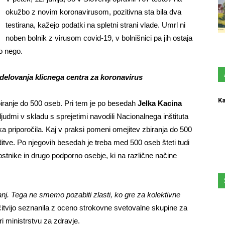
okužbo z novim koronavirusom, pozitivna sta bila dva
testirana, kažejo podatki na spletni strani vlade. Umrl ni
noben bolnik z virusom covid-19, v bolnišnici pa jih ostaja
o nego.
delovanja klicnega centra za koronavirus
Ka
biranje do 500 oseb. Pri tem je po besedah
Jelka Kacina
ljudmi v skladu s sprejetimi navodili Nacionalnega inštituta
ka priporočila. Kaj v praksi pomeni omejitev zbiranja do 500
ditve. Po njegovih besedah je treba med 500 oseb šteti tudi
ostnike in drugo podporno osebje, ki na različne načine
anj. Tega ne smemo pozabiti zlasti, ko gre za kolektivne
očitvijo seznanila z oceno strokovne svetovalne skupine za
i ministrstvu za zdravje.