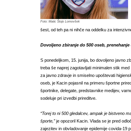
Foto: Matic Štojs Lomovšek
šest, od teh pa ni nihče na oddelku za intenzivn
Dovoljeno zbiranje do 500 oseb, prenehanje 
S ponedeljkom, 15. junija, bo dovoljeno javno z
treba še naprej zagotavljati minimalen stik med 
za javno zdravje in smiselno upoštevati higiens
oseb, je Kacin pojasnil na primeru športne prire
športnike, delegate, predstavnike medijev, varn
sodeluje pri izvedbi prireditve.
“Torej to ni 500 gledalcev, ampak je bistveno m
športe,”
je opozoril Kacin. Vlada se je pred odl
zajezitev in obvladovanje epidemije covida-19 pr