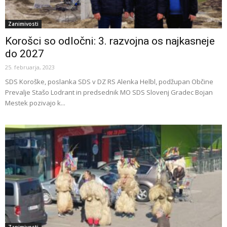
Zanimivosti
Korošci so odločni: 3. razvojna os najkasneje
do 2027
25. februarja, 2023
SDS Koroške, poslanka SDS v DZ RS Alenka Helbl, podžupan Občine
Prevalje Stašo Lodrant in predsednik MO SDS Slovenj Gradec Bojan
Mestek pozivajo k...