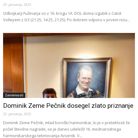
29. januarja, 2023
Odbojkarji Fužinarja so v 16. krogu 1A. DOL doma izgubili s Calcit
Volleyem z 0:3 (21:25, 14:25, 21:25). Po dobrem odporu v prvem nizu...
Zanimivosti
Dominik Zeme Pečnik dosegel zlato priznanje
22. januarja, 2023
Dominik Zeme Pečnik, mlad koroški harmonikar, ki je v preteklosti že
požel številne nagrade, se je danes udeležil 16. mednarodnega
harmonikarskega tekmovanja Avsenik. V...