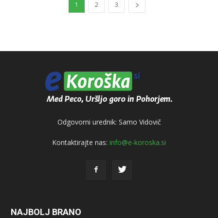
1
2
3
Odgovorni urednik: Samo Vidovič
Kontaktirajte nas:
info@e-koroska.si
NAJBOLJ BRANO