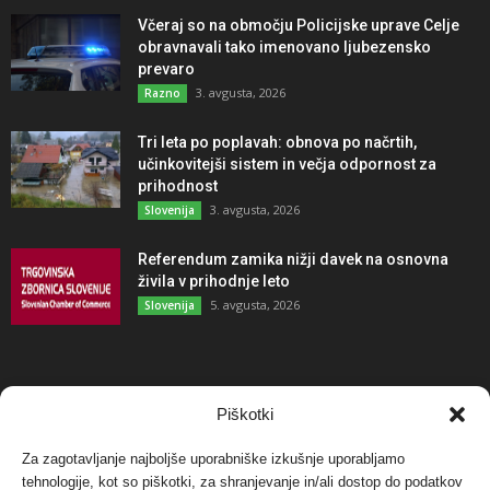
Včeraj so na območju Policijske uprave Celje
obravnavali tako imenovano ljubezensko
prevaro
3. avgusta, 2026
Razno
Tri leta po poplavah: obnova po načrtih,
učinkovitejši sistem in večja odpornost za
prihodnost
3. avgusta, 2026
Slovenija
Referendum zamika nižji davek na osnovna
živila v prihodnje leto
5. avgusta, 2026
Slovenija
NAJBOLJ KOMENTIRANO
Piškotki
Za zagotavljanje najboljše uporabniške izkušnje uporabljamo
Protest proti vetrnim elektrarnam na Ojstrici, v
tehnologije, kot so piškotki, za shranjevanje in/ali dostop do podatkov
svetu pa vedno bolj...