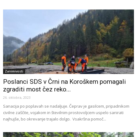
Zanimivosti
Poslanci SDS v Črni na Koroškem pomagali
zgraditi most čez reko...
26. oktobra, 2023
Sanacija po poplavah se nadaljuje. Čeprav je gasilcem, pripadnikom
civilne zaščite, vojakom in številnim prostovoljcem uspelo sanirati
najhujše, bo okrevanje trajalo dolgo. Vsakršna pomoč...