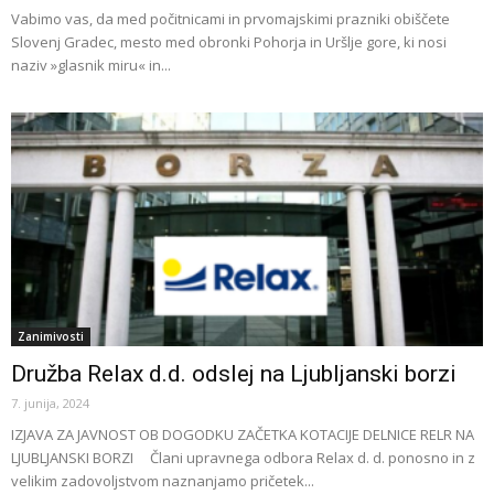
Vabimo vas, da med počitnicami in prvomajskimi prazniki obiščete
Slovenj Gradec, mesto med obronki Pohorja in Uršlje gore, ki nosi
naziv »glasnik miru« in...
Zanimivosti
Družba Relax d.d. odslej na Ljubljanski borzi
7. junija, 2024
IZJAVA ZA JAVNOST OB DOGODKU ZAČETKA KOTACIJE DELNICE RELR NA
LJUBLJANSKI BORZI Člani upravnega odbora Relax d. d. ponosno in z
velikim zadovoljstvom naznanjamo pričetek...