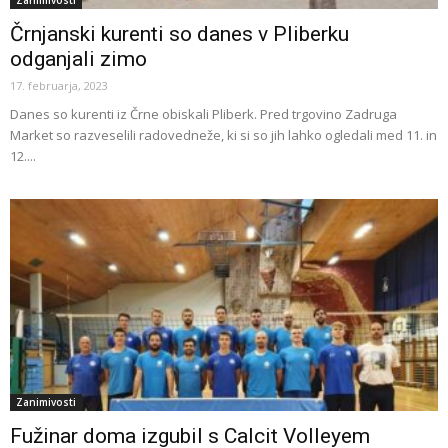
Zanimivosti
Črnjanski kurenti so danes v Pliberku
odganjali zimo
17. februarja, 2023
Danes so kurenti iz Črne obiskali Pliberk. Pred trgovino Zadruga
Market so razveselili radovedneže, ki si so jih lahko ogledali med 11. in
12....
Zanimivosti
Fužinar doma izgubil s Calcit Volleyem