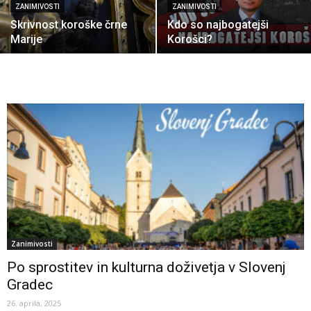
ZANIMIVOSTI
ZANIMIVOSTI
Skrivnost koroške črne
Kdo so najbogatejši
Marije
Korošci?
Zanimivosti
Po sprostitev in kulturna doživetja v Slovenj
Gradec
26. aprila, 2025