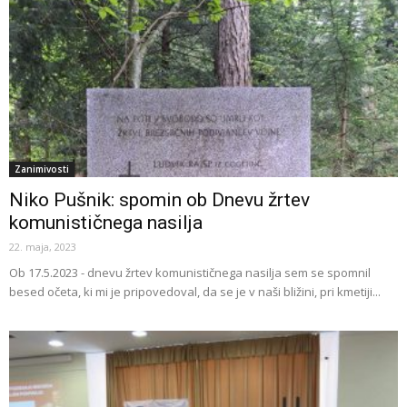
Zanimivosti
Niko Pušnik: spomin ob Dnevu žrtev
komunističnega nasilja
22. maja, 2023
Ob 17.5.2023 - dnevu žrtev komunističnega nasilja sem se spomnil
besed očeta, ki mi je pripovedoval, da se je v naši bližini, pri kmetiji...