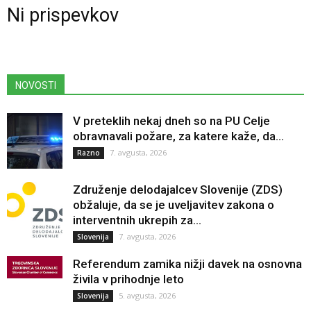
Ni prispevkov
NOVOSTI
V preteklih nekaj dneh so na PU Celje
obravnavali požare, za katere kaže, da...
7. avgusta, 2026
Razno
Združenje delodajalcev Slovenije (ZDS)
obžaluje, da se je uveljavitev zakona o
interventnih ukrepih za...
7. avgusta, 2026
Slovenija
Referendum zamika nižji davek na osnovna
živila v prihodnje leto
5. avgusta, 2026
Slovenija