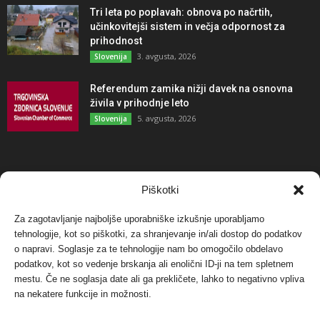
Tri leta po poplavah: obnova po načrtih,
učinkovitejši sistem in večja odpornost za
prihodnost
3. avgusta, 2026
Slovenija
Referendum zamika nižji davek na osnovna
živila v prihodnje leto
5. avgusta, 2026
Slovenija
NAJBOLJ KOMENTIRANO
Piškotki
Za zagotavljanje najboljše uporabniške izkušnje uporabljamo
Protest proti vetrnim elektrarnam na Ojstrici, v
tehnologije, kot so piškotki, za shranjevanje in/ali dostop do podatkov
svetu pa vedno bolj...
o napravi. Soglasje za te tehnologije nam bo omogočilo obdelavo
12. maja, 2017
Dogodki
podatkov, kot so vedenje brskanja ali enolični ID-ji na tem spletnem
mestu. Če ne soglasja date ali ga prekličete, lahko to negativno vpliva
Tožilstvo v Celovcu v korist elektrarnam
na nekatere funkcije in možnosti.
Verbund
29. januarja, 2018
Dogodki