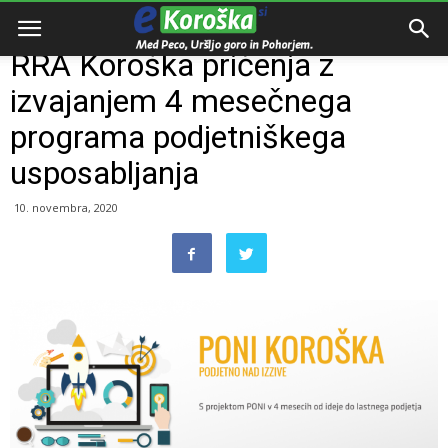
Domov
Zanimivosti
RRA Koroška pričenja z
izvajanjem 4 mesečnega
programa podjetniškega
usposabljanja
10. novembra, 2020