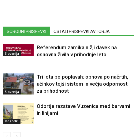
SORODNI PRISPEVKI
OSTALI PRISPEVKI AVTORJA
Referendum zamika nižji davek na
Slovenija
osnovna živila v prihodnje leto
Tri leta po poplavah: obnova po načrtih,
učinkovitejši sistem in večja odpornost
za prihodnost
Slovenija
Odprtje razstave Vuzenica med barvami
in linijami
Dogodki