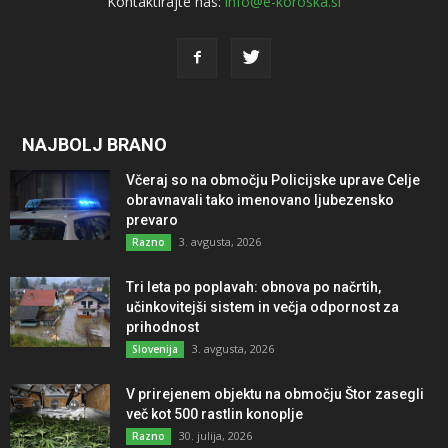
Kontaktirajte nas:
info@e-koroska.si
NAJBOLJ BRANO
Včeraj so na območju Policijske uprave Celje
obravnavali tako imenovano ljubezensko
prevaro
3. avgusta, 2026
Razno
Tri leta po poplavah: obnova po načrtih,
učinkovitejši sistem in večja odpornost za
prihodnost
3. avgusta, 2026
Slovenija
V prirejenem objektu na območju Štor zasegli
več kot 500 rastlin konoplje
30. julija, 2026
Razno