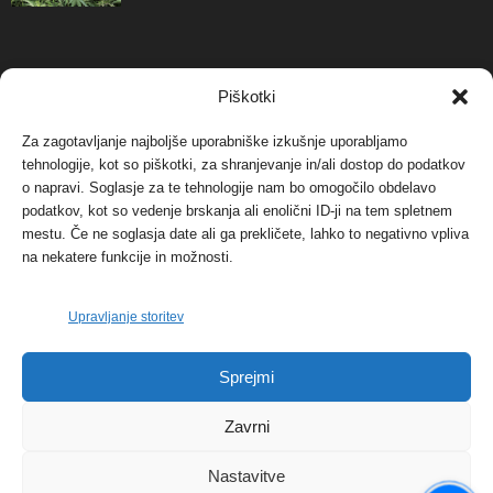
NAJBOLJ KOMENTIRANO
Piškotki
Za zagotavljanje najboljše uporabniške izkušnje uporabljamo
Protest proti vetrnim elektrarnam na Ojstrici, v
tehnologije, kot so piškotki, za shranjevanje in/ali dostop do podatkov
svetu pa vedno bolj...
o napravi. Soglasje za te tehnologije nam bo omogočilo obdelavo
12. maja, 2017
Dogodki
podatkov, kot so vedenje brskanja ali enolični ID-ji na tem spletnem
mestu. Če ne soglasja date ali ga prekličete, lahko to negativno vpliva
Tožilstvo v Celovcu v korist elektrarnam
na nekatere funkcije in možnosti.
Verbund
29. januarja, 2018
Dogodki
Upravljanje storitev
FOTO: Razstava cvetličarskega mojstra Andreja
Sprejmi
Rusa
27. novembra, 2017
Dogodki
Zavrni
Nastavitve