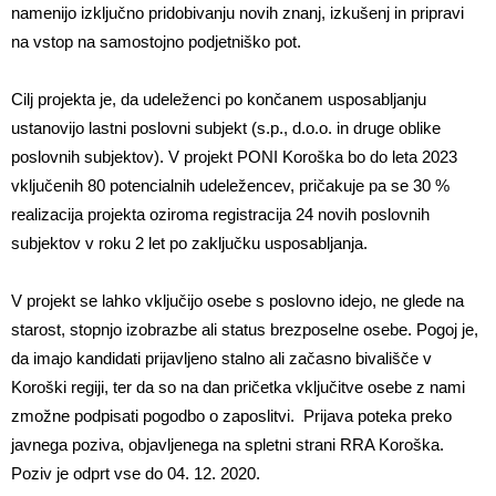
namenijo izključno pridobivanju novih znanj, izkušenj in pripravi
na vstop na samostojno podjetniško pot.
Cilj projekta je, da udeleženci po končanem usposabljanju
ustanovijo lastni poslovni subjekt (s.p., d.o.o. in druge oblike
poslovnih subjektov). V projekt PONI Koroška bo do leta 2023
vključenih 80 potencialnih udeležencev, pričakuje pa se 30 %
realizacija projekta oziroma registracija 24 novih poslovnih
subjektov v roku 2 let po zaključku usposabljanja.
V projekt se lahko vključijo osebe s poslovno idejo, ne glede na
starost, stopnjo izobrazbe ali status brezposelne osebe. Pogoj je,
da imajo kandidati prijavljeno stalno ali začasno bivališče v
Koroški regiji, ter da so na dan pričetka vključitve osebe z nami
zmožne podpisati pogodbo o zaposlitvi. Prijava poteka preko
javnega poziva, objavljenega na spletni strani RRA Koroška.
Poziv je odprt vse do 04. 12. 2020.