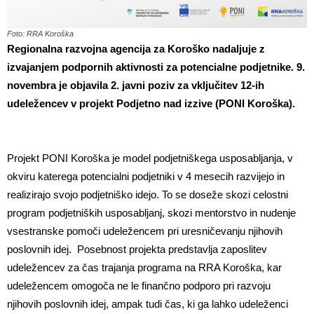
Foto: RRA Koroška
Regionalna razvojna agencija za Koroško nadaljuje z
izvajanjem podpornih aktivnosti za potencialne podjetnike. 9.
novembra je objavila 2. javni poziv za vključitev 12-ih
udeležencev v projekt Podjetno nad izzive (PONI Koroška).
Projekt PONI Koroška je model podjetniškega usposabljanja, v
okviru katerega potencialni podjetniki v 4 mesecih razvijejo in
realizirajo svojo podjetniško idejo. To se doseže skozi celostni
program podjetniških usposabljanj, skozi mentorstvo in nudenje
vsestranske pomoči udeležencem pri uresničevanju njihovih
poslovnih idej. Posebnost projekta predstavlja zaposlitev
udeležencev za čas trajanja programa na RRA Koroška, kar
udeležencem omogoča ne le finančno podporo pri razvoju
njihovih poslovnih idej, ampak tudi čas, ki ga lahko udeleženci