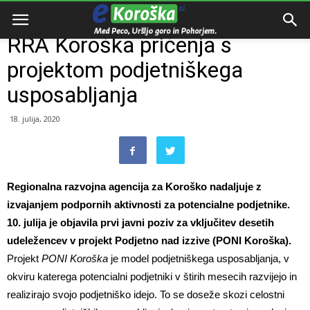
Domov
Razno
RRA Koroška pričenja s
projektom podjetniškega
usposabljanja
18. julija, 2020
Regionalna razvojna agencija za Koroško nadaljuje z
izvajanjem podpornih aktivnosti za potencialne podjetnike.
10. julija je objavila prvi javni poziv za vključitev desetih
udeležencev v projekt Podjetno nad izzive (PONI Koroška).
Projekt
PONI Koroška
je model podjetniškega usposabljanja, v
okviru katerega potencialni podjetniki v štirih mesecih razvijejo in
realizirajo svojo podjetniško idejo. To se doseže skozi celostni