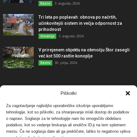
3. avgusta, 2026
Razno
Tri leta po poplavah: obnova po načrtih,
učinkovitejši sistem in večja odpornost za
prihodnost
3. avgusta, 2026
Slovenija
V prirejenem objektu na območju Štor zasegli
več kot 500 rastlin konoplje
30. julija, 2026
Razno
NAJBOLJ KOMENTIRANO
Piškotki
Za zagotavljanje najboljše uporabniške izkušnje uporabljamo
Protest proti vetrnim elektrarnam na Ojstrici, v
tehnologije, kot so piškotki, za shranjevanje in/ali dostop do podatkov
svetu pa vedno bolj...
o napravi. Soglasje za te tehnologije nam bo omogočilo obdelavo
12. maja, 2017
Dogodki
podatkov, kot so vedenje brskanja ali enolični ID-ji na tem spletnem
mestu. Če ne soglasja date ali ga prekličete, lahko to negativno vpliva
Tožilstvo v Celovcu v korist elektrarnam