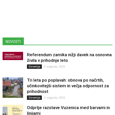
NOVOSTI
Referendum zamika nižji davek na osnovna
živila v prihodnje leto
5. avgusta, 2026
Slovenija
Tri leta po poplavah: obnova po načrtih,
učinkovitejši sistem in večja odpornost za
prihodnost
3. avgusta, 2026
Slovenija
Odprtje razstave Vuzenica med barvami in
linijami