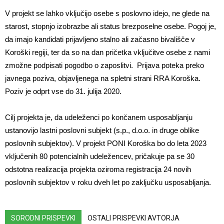
V projekt se lahko vključijo osebe s poslovno idejo, ne glede na
starost, stopnjo izobrazbe ali status brezposelne osebe. Pogoj je,
da imajo kandidati prijavljeno stalno ali začasno bivališče v
Koroški regiji, ter da so na dan pričetka vključitve osebe z nami
zmožne podpisati pogodbo o zaposlitvi. Prijava poteka preko
javnega poziva, objavljenega na spletni strani RRA Koroška.
Poziv je odprt vse do 31. julija 2020.
Cilj projekta je, da udeleženci po končanem usposabljanju
ustanovijo lastni poslovni subjekt (s.p., d.o.o. in druge oblike
poslovnih subjektov). V projekt PONI Koroška bo do leta 2023
vključenih 80 potencialnih udeležencev, pričakuje pa se 30
odstotna realizacija projekta oziroma registracija 24 novih
poslovnih subjektov v roku dveh let po zaključku usposabljanja.
SORODNI PRISPEVKI
OSTALI PRISPEVKI AVTORJA