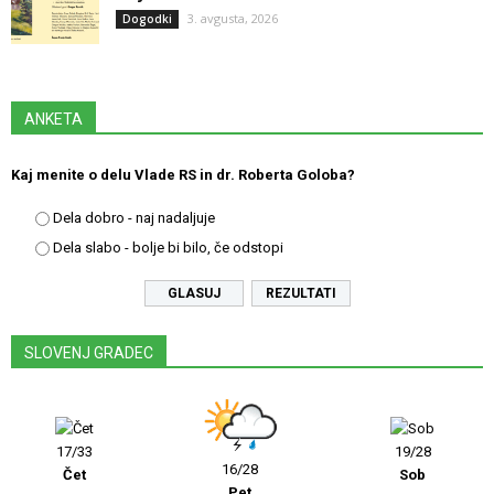
3. avgusta, 2026
Dogodki
ANKETA
Kaj menite o delu Vlade RS in dr. Roberta Goloba?
Dela dobro - naj nadaljuje
Dela slabo - bolje bi bilo, če odstopi
REZULTATI
SLOVENJ GRADEC
17/33
19/28
16/28
Čet
Sob
Pet