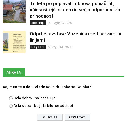
Tri leta po poplavah: obnova po načrtih,
učinkovitejši sistem in večja odpornost za
prihodnost
3. avgusta, 2026
Slovenija
Odprtje razstave Vuzenica med barvami in
linijami
3. avgusta, 2026
Dogodki
ANKETA
Kaj menite o delu Vlade RS in dr. Roberta Goloba?
Dela dobro - naj nadaljuje
Dela slabo - bolje bi bilo, če odstopi
REZULTATI