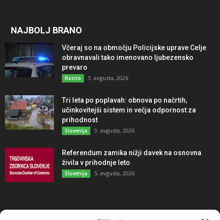
NAJBOLJ BRANO
Včeraj so na območju Policijske uprave Celje
obravnavali tako imenovano ljubezensko
prevaro
3. avgusta, 2026
Razno
Tri leta po poplavah: obnova po načrtih,
učinkovitejši sistem in večja odpornost za
prihodnost
3. avgusta, 2026
Slovenija
Referendum zamika nižji davek na osnovna
živila v prihodnje leto
5. avgusta, 2026
Slovenija