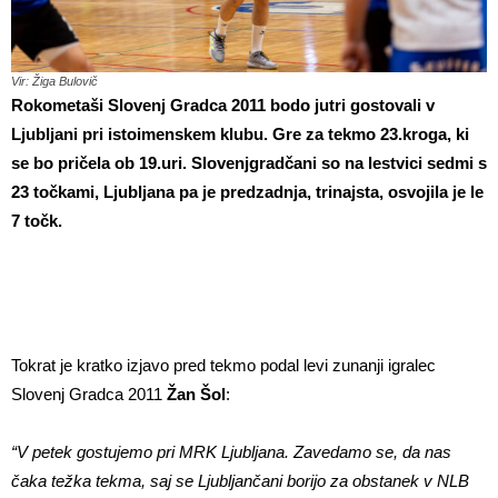
Vir: Žiga Bulovič
Rokometaši Slovenj Gradca 2011 bodo jutri gostovali v
Ljubljani pri istoimenskem klubu. Gre za tekmo 23.kroga, ki
se bo pričela ob 19.uri. Slovenjgradčani so na lestvici sedmi s
23 točkami, Ljubljana pa je predzadnja, trinajsta, osvojila je le
7 točk.
Tokrat je kratko izjavo pred tekmo podal levi zunanji igralec
Slovenj Gradca 2011
Žan Šol
:
“V petek gostujemo pri MRK Ljubljana. Zavedamo se, da nas
čaka težka tekma, saj se Ljubljančani borijo za obstanek v NLB