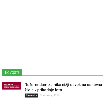
NOVOSTI
Referendum zamika nižji davek na osnovna
živila v prihodnje leto
5. avgusta, 2026
Slovenija