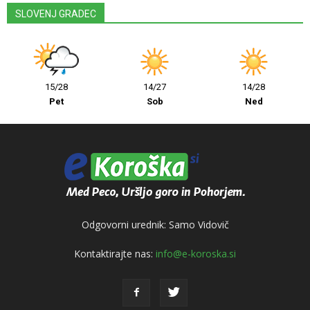
SLOVENJ GRADEC
15/28
14/27
14/28
Pet
Sob
Ned
Odgovorni urednik: Samo Vidovič
Kontaktirajte nas:
info@e-koroska.si