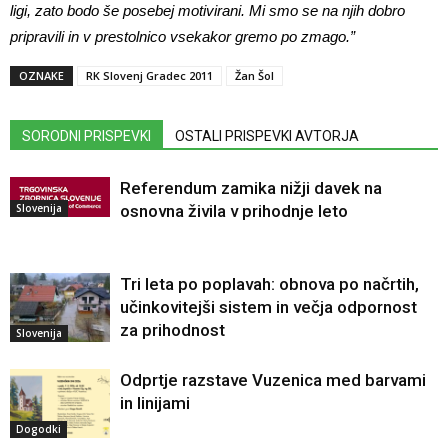
ligi, zato bodo še posebej motivirani. Mi smo se na njih dobro
pripravili in v prestolnico vsekakor gremo po zmago.”
OZNAKE
RK Slovenj Gradec 2011
Žan Šol
SORODNI PRISPEVKI
OSTALI PRISPEVKI AVTORJA
Referendum zamika nižji davek na
Slovenija
osnovna živila v prihodnje leto
Tri leta po poplavah: obnova po načrtih,
učinkovitejši sistem in večja odpornost
za prihodnost
Slovenija
Odprtje razstave Vuzenica med barvami
in linijami
Dogodki