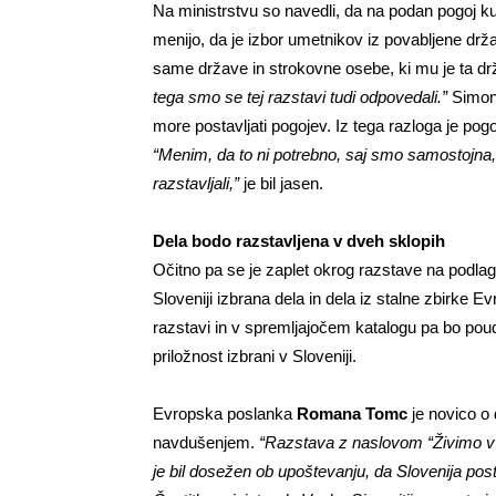
Na ministrstvu so navedli, da na podan pogoj ku
menijo, da je izbor umetnikov iz povabljene drž
same države in strokovne osebe, ki mu je ta dr
tega smo se tej razstavi tudi odpovedali.”
Simoni
more postavljati pogojev. Iz tega razloga je p
“Menim, da to ni potrebno, saj smo samostojna,
razstavljali,”
je bil jasen.
Dela bodo razstavljena v dveh sklopih
Očitno pa se je zaplet okrog razstave na podla
Sloveniji izbrana dela in dela iz stalne zbirke
razstavi in v spremljajočem katalogu pa bo pouda
priložnost izbrani v Sloveniji.
Evropska poslanka
Romana Tomc
je novico o
navdušenjem.
“Razstava
z naslovom “Živimo v
je bil dosežen ob upoštevanju, da Slovenija pos