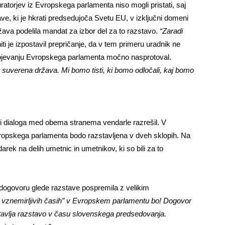
ratorjev iz Evropskega parlamenta niso mogli pristati, saj
ave, ki je hkrati predsedujoča Svetu EU, v izključni domeni
žava podelila mandat za izbor del za to razstavo.
“Zaradi
ti je izpostavil prepričanje, da v tem primeru uradnik ne
ogojevanju Evropskega parlamenta močno nasprotoval.
 suverena država. Mi bomo tisti, ki bomo odločali, kaj bomo
gi dialoga med obema stranema vendarle razrešil. V
 Evropskega parlamenta bodo razstavljena v dveh sklopih. Na
rek na delih umetnic in umetnikov, ki so bili za to
 dogovoru glede razstave pospremila z velikim
 vznemirljivih časih” v Evropskem parlamentu bo!
Dogovor
tavlja
razstavo v času
slovenskega predsedovanja.