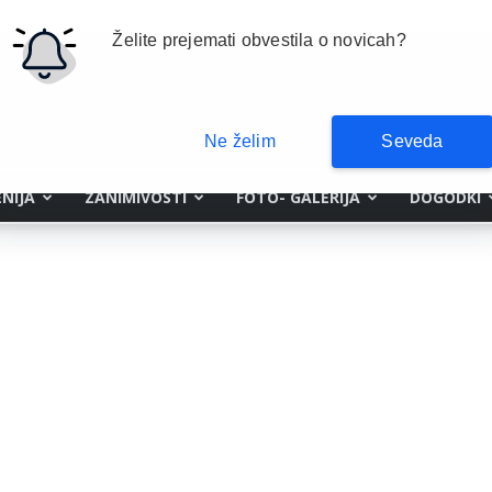
Želite prejemati obvestila o novicah?
Ne želim
Seveda
NIJA
ZANIMIVOSTI
FOTO- GALERIJA
DOGODKI