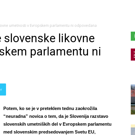
kovne umetnosti v Evropskem parlamentu ni odpovedana
 slovenske likovne
pskem parlamentu ni
er
Potem, ko se je v preteklem tednu
zaokrožila
“neuradna” novica o tem, da je Slovenija razstavo
slovenskih umetniških del v Evropskem parlamentu
med slovenskim predsedovanjem Svetu EU,