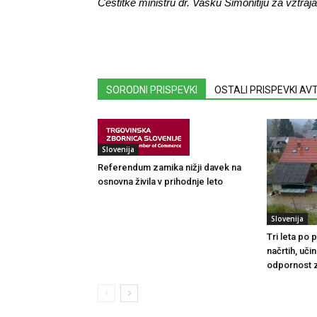
Čestitke ministru dr. Vasku Simonitiju za vztraja
SORODNI PRISPEVKI
OSTALI PRISPEVKI A
Slovenija
Referendum zamika nižji davek na
osnovna živila v prihodnje leto
Slovenija
Tri leta po
načrtih, uči
odpornost 