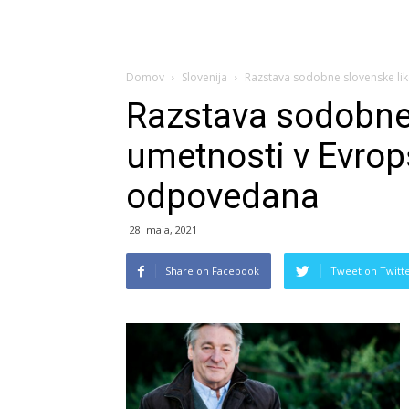
Domov
Slovenija
Razstava sodobne slovenske li
Razstava sodobne
umetnosti v Evro
odpovedana
28. maja, 2021
Share on Facebook
Tweet on Twitt