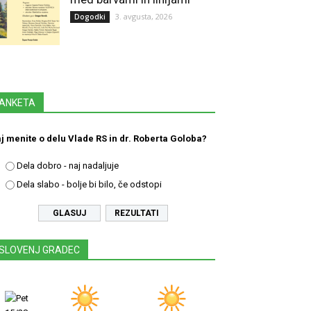
3. avgusta, 2026
Dogodki
ANKETA
j menite o delu Vlade RS in dr. Roberta Goloba?
Dela dobro - naj nadaljuje
Dela slabo - bolje bi bilo, če odstopi
REZULTATI
SLOVENJ GRADEC