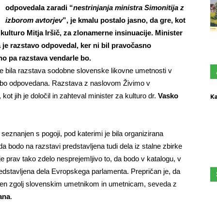
odpovedala zaradi “
nestrinjanja ministra Simonitija z
izborom avtorjev
”, je kmalu postalo jasno, da gre, kot
 kulturo Mitja Iršič, za zlonamerne insinuacije. Minister
a je razstavo odpovedal, ker ni bil pravočasno
no pa razstava vendarle bo.
a je bila razstava sodobne slovenske likovne umetnosti v
e bo odpovedana. Razstava z naslovom Živimo v
kot jih je določil in zahteval minister za kulturo dr.
Vasko
Ka
l seznanjen s pogoji, pod katerimi je bila organizirana
 bodo na razstavi predstavljena tudi dela iz stalne zbirke
e prav tako zdelo nesprejemljivo to, da bodo v katalogu, v
redstavljena dela Evropskega parlamenta. Prepričan je, da
svečen zgolj slovenskim umetnikom in umetnicam, seveda z
ana
.