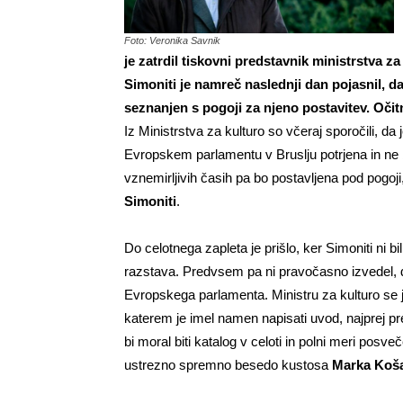
Foto: Veronika Savnik
je zatrdil tiskovni predstavnik ministrstva za
Simoniti je namreč naslednji dan pojasnil, d
seznanjen s pogoji za njeno postavitev. Očit
Iz Ministrstva za kulturo so včeraj sporočili, d
Evropskem parlamentu v Bruslju potrjena in n
vznemirljivih časih pa bo postavljena pod pogoji, 
Simoniti
.
Do celotnega zapleta je prišlo, ker Simoniti ni bi
razstava. Predvsem pa ni pravočasno izvedel, da
Evropskega parlamenta. Ministru za kulturo se j
katerem je imel namen napisati uvod, najprej p
bi moral biti katalog v celoti in polni meri po
ustrezno spremno besedo kustosa
Marka Koš