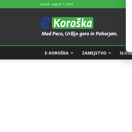
petek, avgust 7, 2026
e-
Koroška
E-KOROŠKA
ZAMEJSTVO
SLOVE