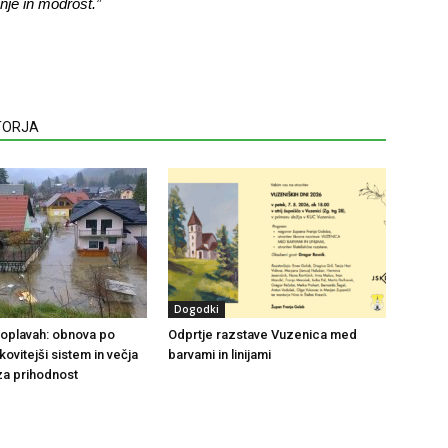
nje in modrost.”
VTORJA
Dogodki
 poplavah: obnova po
Odprtje razstave Vuzenica med
nkovitejši sistem in večja
barvami in linijami
za prihodnost