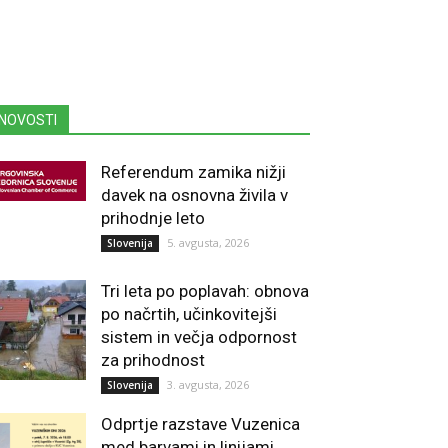
NOVOSTI
Referendum zamika nižji
davek na osnovna živila v
prihodnje leto
5. avgusta, 2026
Slovenija
Tri leta po poplavah: obnova
po načrtih, učinkovitejši
sistem in večja odpornost
za prihodnost
3. avgusta, 2026
Slovenija
Odprtje razstave Vuzenica
med barvami in linijami