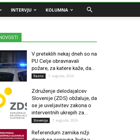
INTERVJU
KOLUMNA
NOVOSTI
V preteklih nekaj dneh so na
PU Celje obravnavali
požare, za katere kaže, da...
7. avgusta, 2026
Razno
Združenje delodajalcev
Slovenije (ZDS) obžaluje, da
se je uveljavitev zakona o
interventnih ukrepih za...
7. avgusta, 2026
Slovenija
Referendum zamika nižji
davek na osnovna živila v