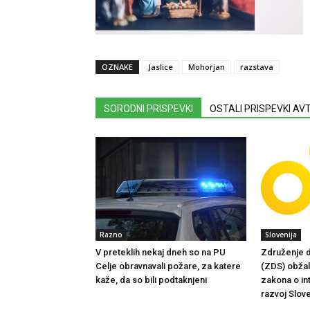
OZNAKE
Jaslice
Mohorjan
razstava
SORODNI PRISPEVKI
OSTALI PRISPEVKI A
Razno
Slovenija
V preteklih nekaj dneh so na PU
Združenje d
Celje obravnavali požare, za katere
(ZDS) obžalu
kaže, da so bili podtaknjeni
zakona o in
razvoj Slove