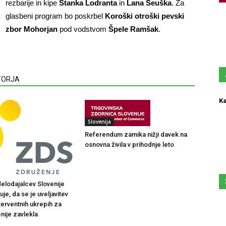
rezbarije in kipe
Stanka Lodranta
in
Lana Seuška
. Za
glasbeni program bo poskrbel
Koroški otroški pevski
zbor Mohorjan
pod vodstvom
Špele Ramšak
.
VTORJA
Ka
Slovenija
Referendum zamika nižji davek na
osnovna živila v prihodnje leto
elodajalcev Slovenije
je, da se je uveljavitev
terventnih ukrepih za
nije zavlekla