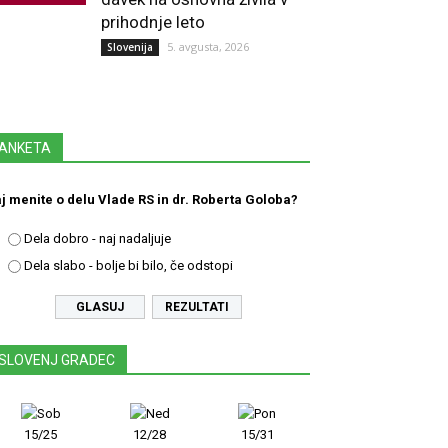
prihodnje leto
5. avgusta, 2026
Slovenija
ANKETA
j menite o delu Vlade RS in dr. Roberta Goloba?
Dela dobro - naj nadaljuje
Dela slabo - bolje bi bilo, če odstopi
REZULTATI
SLOVENJ GRADEC
15/25
12/28
15/31