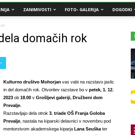
NIJA
ZANIMIVOSTI
FOTO- GALERIJA
DOGODKI
rok
 dela domačih rok
er
Kulturno društvo Mohorjan
vas vabi na razstavo jaslic
in del domačih rok. Otvoritev razstave bo v
petek, 1. 12.
2023
ob
18.00
v
Grošljevi galeriji, Družbeni dom
Prevalje
.
Razstavljajo dela otrok
3. triade OŠ Franja Goloba
Prevalje
, nastala na kiparski delavnici v novembru pod
mentorstvom akademskega kiparja
Lana Seuška
ter