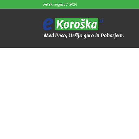
petek, avgust 7, 2026
e-
Koroška