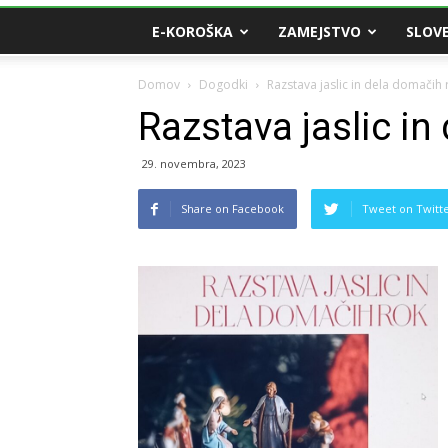
E-KOROŠKA
ZAMEJSTVO
SLOVE
Domov
Dogodki
Razstava jaslic in dela domačih 
Razstava jaslic in
29. novembra, 2023
Share on Facebook
Tweet on Twitt