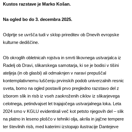
Kustos razstave je Marko Košan.
Na ogled bo do 3. decembra 2025.
Odprtje se uvršča tudi v sklop prireditev ob Dnevih evropske
kulturne dediščine.
Ob okroglih obletnicah rojstva in smrti likovnega ustvarjalca iz
Radelj ob Dravi, slikarskega samotarja, ki se je bodisi v tišini
ateljeja (in ob glasbi) ali odmaknjen v naravi prepuščal
kontemplativnemu luščenju prvinskih podob univerzalnih resnic
sveta, bomo na ogled postavili prvo pregledno razstavo del z
izborom slik in risb iz vseh zaokroženih ciklov iz slikarjevega
celotnega, petindvajset let trajajočega ustvarjalnega loka. Leta
2024 smo v KGLU evidentirali več kot petsto njegovih del – slik
na platno in leseno ploščo v tehniki olja, akrila in jajčne tempere
ter številnih risb, med katerimi izstopajo ilustracije Dantejeve