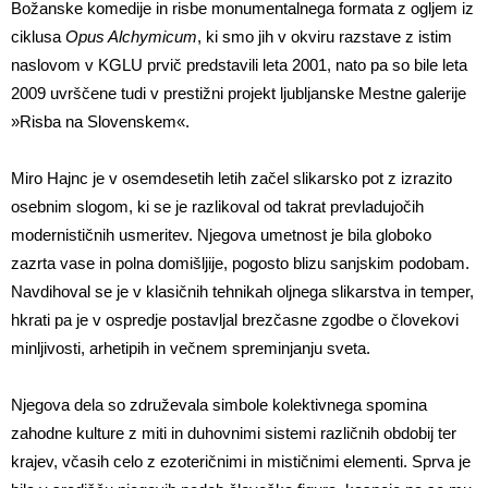
Božanske komedije in risbe monumentalnega formata z ogljem iz
ciklusa
Opus Alchymicum
, ki smo jih v okviru razstave z istim
naslovom v KGLU prvič predstavili leta 2001, nato pa so bile leta
2009 uvrščene tudi v prestižni projekt ljubljanske Mestne galerije
»Risba na Slovenskem«.
Miro Hajnc je v osemdesetih letih začel slikarsko pot z izrazito
osebnim slogom, ki se je razlikoval od takrat prevladujočih
modernističnih usmeritev. Njegova umetnost je bila globoko
zazrta vase in polna domišljije, pogosto blizu sanjskim podobam.
Navdihoval se je v klasičnih tehnikah oljnega slikarstva in temper,
hkrati pa je v ospredje postavljal brezčasne zgodbe o človekovi
minljivosti, arhetipih in večnem spreminjanju sveta.
Njegova dela so združevala simbole kolektivnega spomina
zahodne kulture z miti in duhovnimi sistemi različnih obdobij ter
krajev, včasih celo z ezoteričnimi in mističnimi elementi. Sprva je