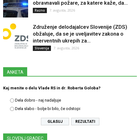
obravnavali požare, za katere kaže, da...
7. avgusta, 2026
Razno
Združenje delodajalcev Slovenije (ZDS)
obžaluje, da se je uveljavitev zakona o
interventnih ukrepih za...
7. avgusta, 2026
Slovenija
ANKETA
Kaj menite o delu Vlade RS in dr. Roberta Goloba?
Dela dobro - naj nadaljuje
Dela slabo - bolje bi bilo, če odstopi
REZULTATI
SLOVENJ GRADEC