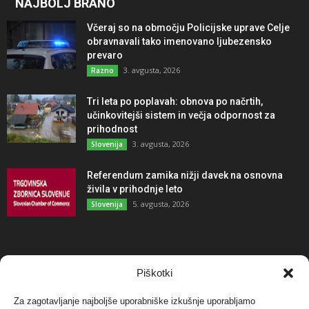
NAJBOLJ BRANO
Včeraj so na območju Policijske uprave Celje
obravnavali tako imenovano ljubezensko
prevaro
3. avgusta, 2026
Razno
Tri leta po poplavah: obnova po načrtih,
učinkovitejši sistem in večja odpornost za
prihodnost
3. avgusta, 2026
Slovenija
Referendum zamika nižji davek na osnovna
živila v prihodnje leto
5. avgusta, 2026
Slovenija
NAJBOLJ KOMENTIRANO
Piškotki
Za zagotavljanje najboljše uporabniške izkušnje uporabljamo
Protest proti vetrnim elektrarnam na Ojstrici, v