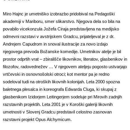
Miro Hajnc je umetniško izobrazbo pridobival na Pedagoški
akademiji v Mariboru, smer slikarstvo. Njegova dela so bila na
povabilo vicekonzula Jožefa Ciraja predstavljena na medijsko
odmevni razstavi v avstrijskem Gradcu, prijateljeval je z dr.
Andrejem Capudrom in snoval ilustracije za novo izdajo
njegovega prevoda Božanske komedije. Umetnikov atelje je bil
prostor odprtih vrat – zbirališče likovnikov, literatov, glasbenikov in
filozofov, radovednežev … V njegovem ateljeju pogosto ustvarjajo
vrtčevski in osnovnošolski otroci; kot mentor pa je redno
sodeloval tudi na otroških likovnih kolonijah. Leta 2000 spozna
baletnega plesalca in koreografa Edwarda Cluga, ki skupaj z
glasbenikom Izidorjem Leitingerjem sodeluje pri Mirovih zadnjih
razstavnih projektih. Leta 2001 je v Koroški galeriji likovnih
umetnosti v Slovenj Gradcu predstavil celostno zasnovan
razstavni projekt Opus Alchymicum.