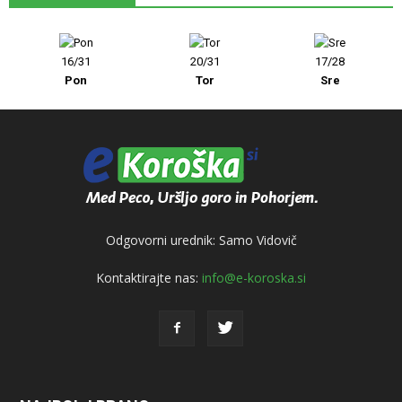
16/31
20/31
17/28
Pon
Tor
Sre
Odgovorni urednik: Samo Vidovič
Kontaktirajte nas:
info@e-koroska.si