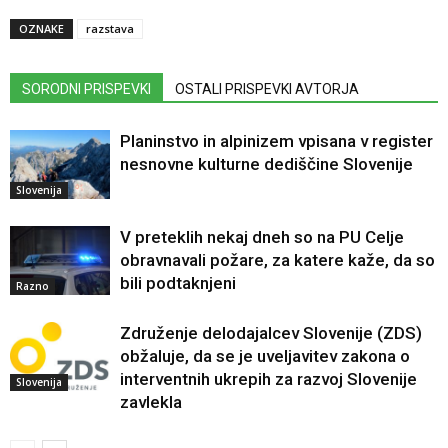
OZNAKE
razstava
SORODNI PRISPEVKI
OSTALI PRISPEVKI AVTORJA
Planinstvo in alpinizem vpisana v register
nesnovne kulturne dediščine Slovenije
Slovenija
V preteklih nekaj dneh so na PU Celje
obravnavali požare, za katere kaže, da so
bili podtaknjeni
Razno
Združenje delodajalcev Slovenije (ZDS)
obžaluje, da se je uveljavitev zakona o
interventnih ukrepih za razvoj Slovenije
Slovenija
zavlekla