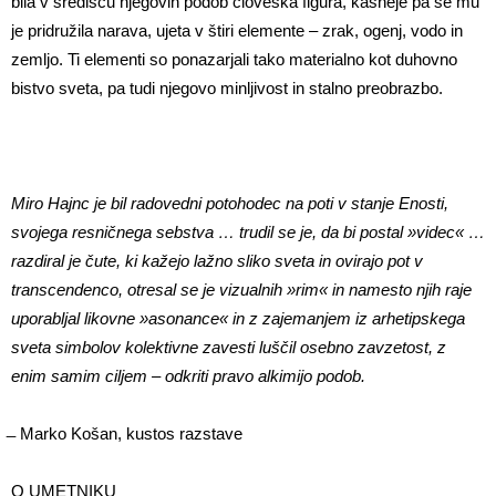
bila v središču njegovih podob človeška figura, kasneje pa se mu
je pridružila narava, ujeta v štiri elemente – zrak, ogenj, vodo in
zemljo. Ti elementi so ponazarjali tako materialno kot duhovno
bistvo sveta, pa tudi njegovo minljivost in stalno preobrazbo.
Miro Hajnc je bil radovedni potohodec na poti v stanje Enosti,
svojega resničnega sebstva … trudil se je, da bi postal »videc« …
razdiral je čute, ki kažejo lažno sliko sveta in ovirajo pot v
transcendenco, otresal se je vizualnih »rim« in namesto njih raje
uporabljal likovne »asonance« in z zajemanjem iz arhetipskega
sveta simbolov kolektivne zavesti luščil osebno zavzetost, z
enim samim ciljem – odkriti pravo alkimijo podob.
̶ Marko Košan, kustos razstave
O UMETNIKU