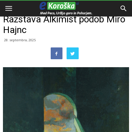
Domov
Dogodki
Razstava Alkimist podob Miro
Hajnc
28. septembra, 2025