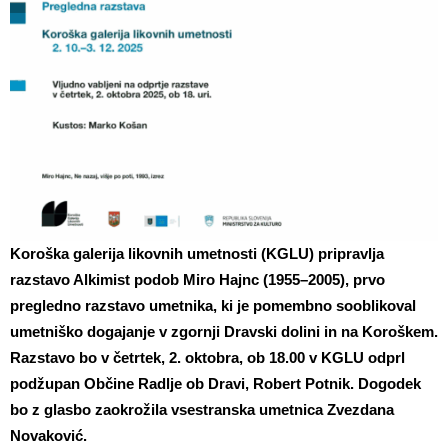
Koroška galerija likovnih umetnosti (KGLU) pripravlja
razstavo Alkimist podob Miro Hajnc (1955–2005), prvo
pregledno razstavo umetnika, ki je pomembno sooblikoval
umetniško dogajanje v zgornji Dravski dolini in na Koroškem.
Razstavo bo v četrtek, 2. oktobra, ob 18.00 v KGLU odprl
podžupan Občine Radlje ob Dravi, Robert Potnik. Dogodek
bo z glasbo zaokrožila vsestranska umetnica Zvezdana
Novaković.