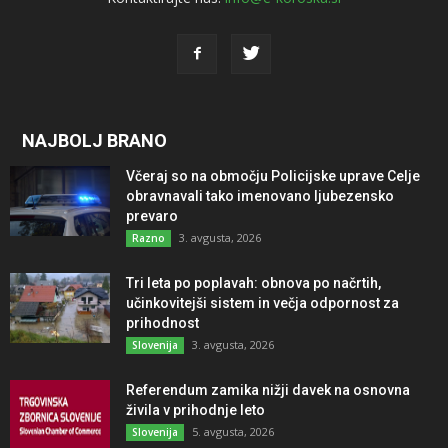
NAJBOLJ BRANO
Včeraj so na območju Policijske uprave Celje
obravnavali tako imenovano ljubezensko
prevaro
3. avgusta, 2026
Razno
Tri leta po poplavah: obnova po načrtih,
učinkovitejši sistem in večja odpornost za
prihodnost
3. avgusta, 2026
Slovenija
Referendum zamika nižji davek na osnovna
živila v prihodnje leto
5. avgusta, 2026
Slovenija