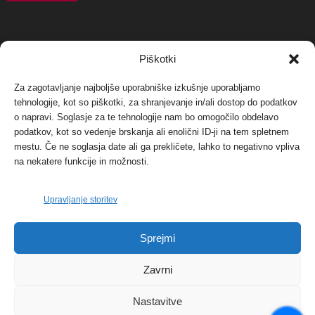
NAJBOLJ KOMENTIRANO
Piškotki
Za zagotavljanje najboljše uporabniške izkušnje uporabljamo
Protest proti vetrnim elektrarnam na Ojstrici, v
tehnologije, kot so piškotki, za shranjevanje in/ali dostop do podatkov
svetu pa vedno bolj...
o napravi. Soglasje za te tehnologije nam bo omogočilo obdelavo
12. maja, 2017
Dogodki
podatkov, kot so vedenje brskanja ali enolični ID-ji na tem spletnem
mestu. Če ne soglasja date ali ga prekličete, lahko to negativno vpliva
Tožilstvo v Celovcu v korist elektrarnam
na nekatere funkcije in možnosti.
Verbund
29. januarja, 2018
Dogodki
Upravljanje storitev
FOTO: Razstava cvetličarskega mojstra Andreja
Sprejmi
Rusa
27. novembra, 2017
Dogodki
Zavrni
Nastavitve