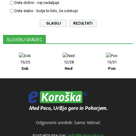
Dela dobro - naj nadaljuje
Dela slabo - bolje bi bilo, če odstopi
REZULTATI
SLOVENJ GRADEC
15/25
12/28
15/31
Sob
Ned
Pon
Odgovorni urednik: Samo Vidovič
Kontaktirajte nas:
info@e-koroska.si