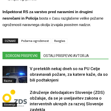
Inšpektorat RS za varstvo pred naravnimi in drugimi
nesrečami in Policija
bosta v času razglašene velike požarne
ogroženosti naravnega okolja izvajala poostren nadzor.
OZNAKE
Požarna ogroženost
Razglas
SORODNI PRISPEVKI
OSTALI PRISPEVKI AVTORJA
V preteklih nekaj dneh so na PU Celje
obravnavali požare, za katere kaže, da so
bili podtaknjeni
Razno
Združenje delodajalcev Slovenije (ZDS)
obžaluje, da se je uveljavitev zakona o
interventnih ukrepih za razvoj Slovenije
Slovenija
zavlekla