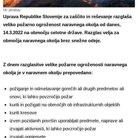
Vir: pixabay
Uprava Republike Slovenije za zaščito in reševanje razglaša
veliko požarno ogroženost naravnega okolja od danes,
14.3.2022 na območju celotne države. Razglas velja za
območja naravnega okolja brez snežne odeje.
Z dnem razglasitve velike požarne ogroženosti naravnega
okolja je v naravnem okolju prepovedano:
požiganje in odmetavanje gorečih ali drugih predmetov ali
snovi, ki lahko povzročijo požar
kuriti in požigati na območjih ob infrastrukturnih objektih
kuriti kresove
izven pozidanih površin uporabljati predmete, naprave ali
izvajati aktivnosti, ki lahko povzročijo požar
izvajati ognjemete