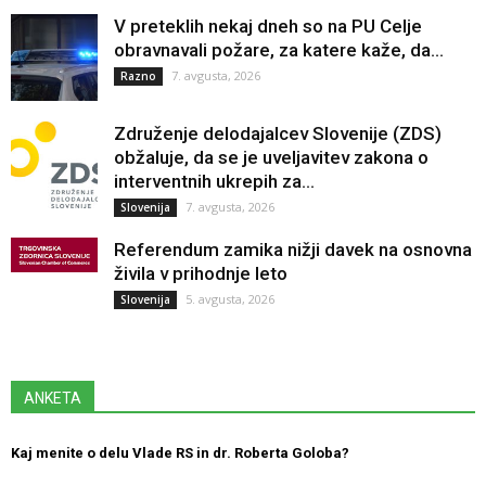
V preteklih nekaj dneh so na PU Celje
obravnavali požare, za katere kaže, da...
7. avgusta, 2026
Razno
Združenje delodajalcev Slovenije (ZDS)
obžaluje, da se je uveljavitev zakona o
interventnih ukrepih za...
7. avgusta, 2026
Slovenija
Referendum zamika nižji davek na osnovna
živila v prihodnje leto
5. avgusta, 2026
Slovenija
ANKETA
Kaj menite o delu Vlade RS in dr. Roberta Goloba?