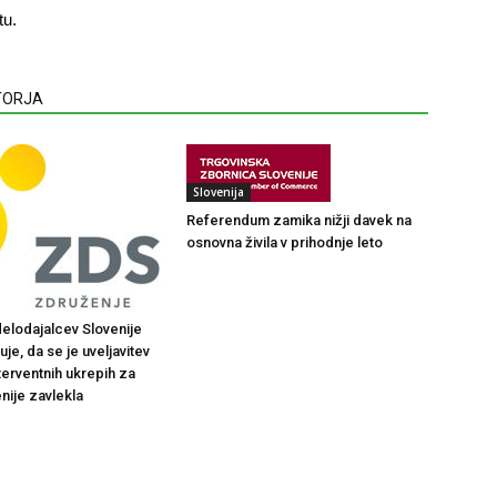
tu.
VTORJA
Slovenija
Referendum zamika nižji davek na
osnovna živila v prihodnje leto
elodajalcev Slovenije
je, da se je uveljavitev
terventnih ukrepih za
nije zavlekla