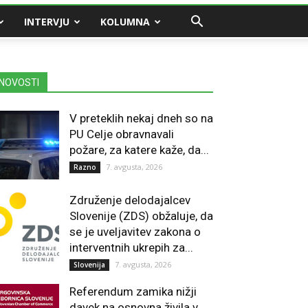
INTERVJU
KOLUMNA
NOVOSTI
V preteklih nekaj dneh so na
PU Celje obravnavali
požare, za katere kaže, da...
7. avgusta, 2026
Razno
Združenje delodajalcev
Slovenije (ZDS) obžaluje, da
se je uveljavitev zakona o
interventnih ukrepih za...
7. avgusta, 2026
Slovenija
Referendum zamika nižji
davek na osnovna živila v