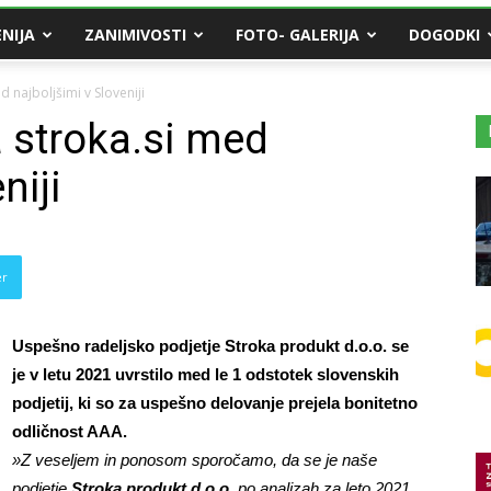
NIJA
ZANIMIVOSTI
FOTO- GALERIJA
DOGODKI
 najboljšimi v Sloveniji
 stroka.si med
niji
er
Uspešno radeljsko podjetje Stroka produkt d.o.o. se
je v letu 2021 uvrstilo med le 1 odstotek slovenskih
podjetij, ki so za uspešno delovanje prejela bonitetno
odličnost AAA.
»Z veseljem in ponosom sporočamo, da se je naše
podjetje
Stroka produkt d.o.o.
po analizah za leto 2021