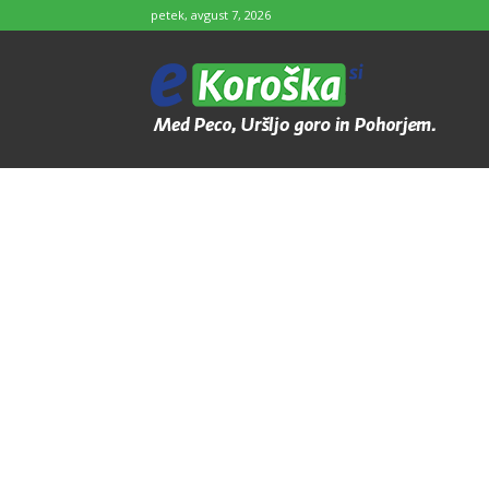
petek, avgust 7, 2026
e-
Koroška