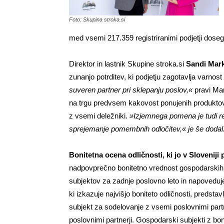
Foto: Skupina stroka.si
med vsemi 217.359 registriranimi podjetji doseg
Direktor in lastnik Skupine stroka.si
Sandi Mar
zunanjo potrditev, ki podjetju zagotavlja varnos
suveren partner pri sklepanju poslov,«
pravi Ma
na trgu predvsem kakovost ponujenih produktov i
z vsemi deležniki.
»Izjemnega pomena je tudi re
sprejemanje pomembnih odločitev,« je še dodal
Bonitetna ocena odličnosti, ki jo v Sloveniji 
nadpovprečno bonitetno vrednost gospodarskih 
subjektov za zadnje poslovno leto in napoveduje
ki izkazuje najvišjo boniteto odličnosti, predstavl
subjekt za sodelovanje z vsemi poslovnimi partne
poslovnimi partnerji. Gospodarski subjekti z bo