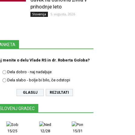
prihodnje leto
5. avgusta, 2026
Slovenija
ANKETA
j menite o delu Vlade RS in dr. Roberta Goloba?
Dela dobro - naj nadaljuje
Dela slabo - bolje bi bilo, če odstopi
REZULTATI
SLOVENJ GRADEC
15/25
12/28
15/31