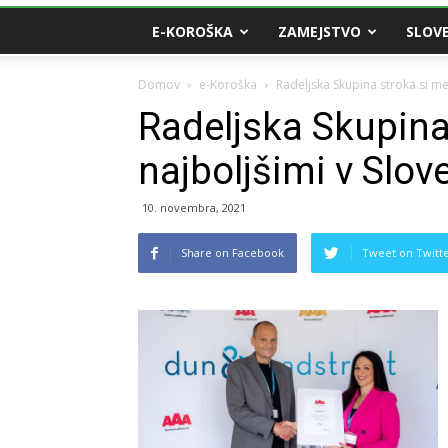
E-KOROŠKA
ZAMEJSTVO
SLOVE
Domov
e-Koroška
Radeljska Skupina stroka.si med
Radeljska Skupina
najboljšimi v Slove
10. novembra, 2021
Share on Facebook
Tweet on Twitt