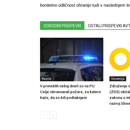
bonitetno odličnost ohranijo tudi v naslednjem le
SORODNI PRISPEVKI
OSTALI PRISPEVKI A
Razno
Slovenija
V preteklih nekaj dneh so na PU
Združenje d
Celje obravnavali požare, za katere
(ZDS) obžalu
kaže, da so bili podtaknjeni
zakona o in
razvoj Slove