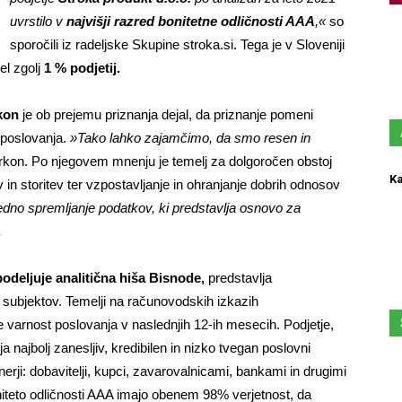
uvrstilo v
najvišji razred bonitetne odličnosti AAA
,«
so
sporočili iz radeljske Skupine stroka.si. Tega je v Sloveniji
el zgolj
1 % podjetij
.
kon
je ob prejemu priznanja dejal, da priznanje pomeni
t poslovanja.
»Tako lahko zajamčimo, da smo resen in
rkon. Po njegovem mnenju je temelj za dolgoročen obstoj
Ka
n storitev ter vzpostavljanje in ohranjanje dobrih odnosov
dno spremljanje podatkov, ki predstavlja osnovo za
.
podeljuje analitična hiša
Bisnode,
predstavlja
subjektov. Temelji na računovodskih izkazih
 varnost poslovanja v naslednjih 12-ih mesecih. Podjetje,
ja najbolj zanesljiv, kredibilen in nizko tvegan poslovni
rji: dobavitelji, kupci, zavarovalnicami, bankami in drugimi
niteto odličnosti AAA imajo obenem 98% verjetnost, da