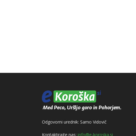
Odgovorni urednik: Samo Vidovič
Kontaktirajte nas:
info@e-koroska.si