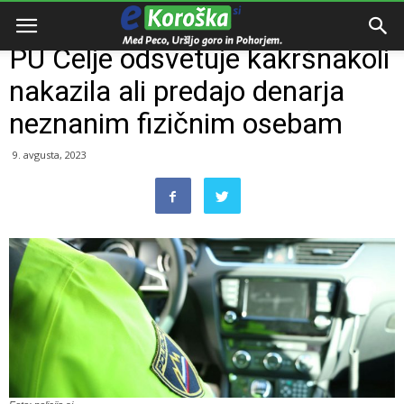
Domov
Razno
PU Celje odsvetuje kakršnakoli
nakazila ali predajo denarja
neznanim fizičnim osebam
9. avgusta, 2023