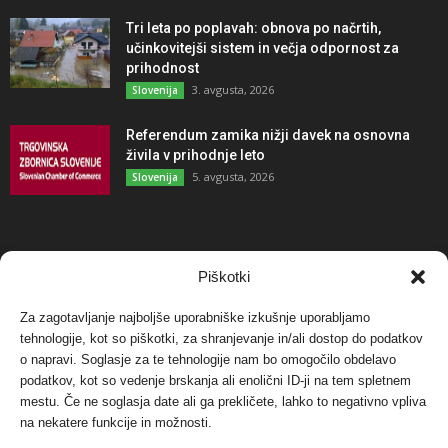
Tri leta po poplavah: obnova po načrtih,
učinkovitejši sistem in večja odpornost za
prihodnost
3. avgusta, 2026
Slovenija
Referendum zamika nižji davek na osnovna
živila v prihodnje leto
5. avgusta, 2026
Slovenija
NAJBOLJ KOMENTIRANO
Piškotki
Za zagotavljanje najboljše uporabniške izkušnje uporabljamo
Protest proti vetrnim elektrarnam na Ojstrici, v
tehnologije, kot so piškotki, za shranjevanje in/ali dostop do podatkov
svetu pa vedno bolj...
o napravi. Soglasje za te tehnologije nam bo omogočilo obdelavo
12. maja, 2017
Dogodki
podatkov, kot so vedenje brskanja ali enolični ID-ji na tem spletnem
mestu. Če ne soglasja date ali ga prekličete, lahko to negativno vpliva
Tožilstvo v Celovcu v korist elektrarnam
na nekatere funkcije in možnosti.
Verbund