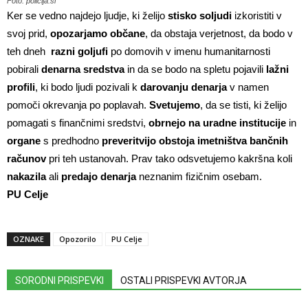
Foto: policija.si
Ker se vedno najdejo ljudje, ki želijo
stisko soljudi
izkoristiti v
svoj prid,
opozarjamo občane
, da obstaja verjetnost, da bodo v
teh dneh
razni goljufi
po domovih v imenu humanitarnosti
pobirali
denarna sredstva
in da se bodo na spletu pojavili
lažni
profili
, ki bodo ljudi pozivali k
darovanju denarja
v namen
pomoči okrevanja po poplavah.
Svetujemo
, da se tisti, ki želijo
pomagati s finančnimi sredstvi,
obrnejo na uradne institucije
in
organe
s predhodno
preveritvijo obstoja imetništva bančnih
računov
pri teh ustanovah. Prav tako odsvetujemo kakršna koli
nakazila
ali
predajo denarja
neznanim fizičnim osebam.
PU Celje
OZNAKE
Opozorilo
PU Celje
SORODNI PRISPEVKI
OSTALI PRISPEVKI AVTORJA