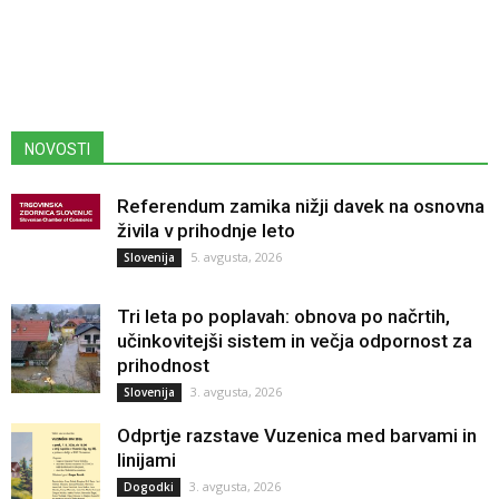
NOVOSTI
Referendum zamika nižji davek na osnovna
živila v prihodnje leto
5. avgusta, 2026
Slovenija
Tri leta po poplavah: obnova po načrtih,
učinkovitejši sistem in večja odpornost za
prihodnost
3. avgusta, 2026
Slovenija
Odprtje razstave Vuzenica med barvami in
linijami
3. avgusta, 2026
Dogodki