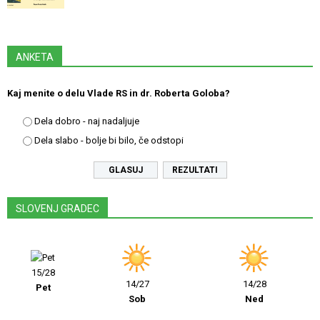
ANKETA
Kaj menite o delu Vlade RS in dr. Roberta Goloba?
Dela dobro - naj nadaljuje
Dela slabo - bolje bi bilo, če odstopi
REZULTATI
SLOVENJ GRADEC
15/28
14/27
14/28
Pet
Sob
Ned