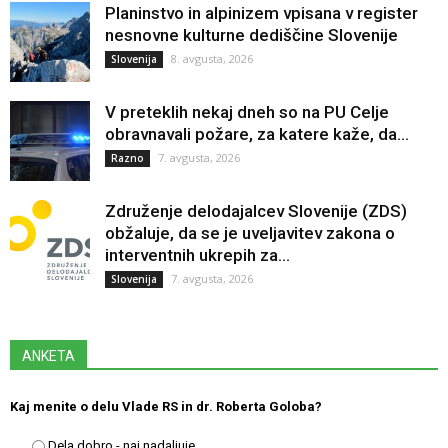
Planinstvo in alpinizem vpisana v register
nesnovne kulturne dediščine Slovenije
8. avgusta, 2026
Slovenija
V preteklih nekaj dneh so na PU Celje
obravnavali požare, za katere kaže, da...
7. avgusta, 2026
Razno
Združenje delodajalcev Slovenije (ZDS)
obžaluje, da se je uveljavitev zakona o
interventnih ukrepih za...
7. avgusta, 2026
Slovenija
ANKETA
Kaj menite o delu Vlade RS in dr. Roberta Goloba?
Dela dobro - naj nadaljuje