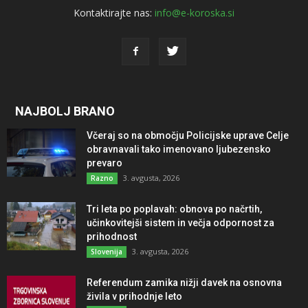
Kontaktirajte nas:
info@e-koroska.si
NAJBOLJ BRANO
Včeraj so na območju Policijske uprave Celje
obravnavali tako imenovano ljubezensko
prevaro
3. avgusta, 2026
Razno
Tri leta po poplavah: obnova po načrtih,
učinkovitejši sistem in večja odpornost za
prihodnost
3. avgusta, 2026
Slovenija
Referendum zamika nižji davek na osnovna
živila v prihodnje leto