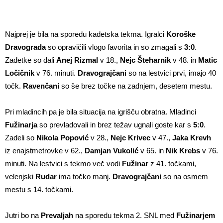
Najprej je bila na sporedu kadetska tekma. Igralci
Koroške
Dravograda
so opravičili vlogo favorita in so zmagali s
3:0
.
Zadetke so dali
Anej Rizmal
v 18.,
Nejc Šteharnik
v 48. in
Matic
Ločičnik
v 76. minuti.
Dravograjčani
so na lestvici prvi, imajo 40
točk.
Ravenčani
so še brez točke na zadnjem, desetem mestu.
Pri mladincih pa je bila situacija na igrišču obratna. Mladinci
Fužinarja
so prevladovali in brez težav ugnali goste kar s
5:0
.
Zadeli so
Nikola Popović
v 28.,
Nejc Krivec
v 47.,
Jaka Krevh
iz enajstmetrovke v 62.,
Damjan Vukolić
v 65. in
Nik Krebs
v 76.
minuti. Na lestvici s tekmo več vodi
Fužinar
z 41. točkami,
velenjski
Rudar
ima točko manj.
Dravograjčani
so na osmem
mestu s 14. točkami.
Jutri bo na
Prevaljah
na sporedu tekma 2. SNL med
Fužinarjem