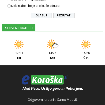
Dela slabo - bolje bi bilo, če odstopi
REZULTATI
SLOVENJ GRADEC
17/31
14/26
14/26
Tor
Sre
Čet
Odgovorni urednik: Samo Vidovič