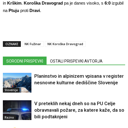
in
Krškim
.
Koroška Dravograd
pa je danes visoko, s
6:0
izgubil
na
Ptuju
proti
Dravi
.
OZNAKE
NK Fužinar
NK Koroška Dravograd
SORODNI PRISPEVKI
OSTALI PRISPEVKI AVTORJA
Planinstvo in alpinizem vpisana v register
nesnovne kulturne dediščine Slovenije
Slovenija
V preteklih nekaj dneh so na PU Celje
obravnavali požare, za katere kaže, da so
bili podtaknjeni
Razno