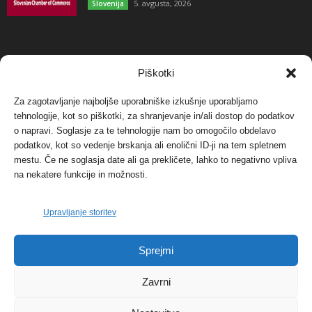
5. avgusta, 2026
Slovenija
NAJBOLJ KOMENTIRANO
Piškotki
Za zagotavljanje najboljše uporabniške izkušnje uporabljamo
Protest proti vetrnim elektrarnam na Ojstrici, v
tehnologije, kot so piškotki, za shranjevanje in/ali dostop do podatkov
svetu pa vedno bolj...
o napravi. Soglasje za te tehnologije nam bo omogočilo obdelavo
12. maja, 2017
Dogodki
podatkov, kot so vedenje brskanja ali enolični ID-ji na tem spletnem
mestu. Če ne soglasja date ali ga prekličete, lahko to negativno vpliva
Tožilstvo v Celovcu v korist elektrarnam
na nekatere funkcije in možnosti.
Verbund
29. januarja, 2018
Dogodki
Upravljanje storitev
FOTO: Razstava cvetličarskega mojstra Andreja
Sprejmi
Rusa
27. novembra, 2017
Dogodki
Zavrni