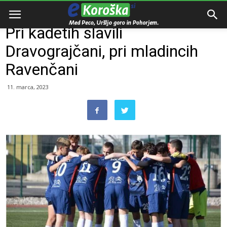
Domov
Razno
Pri kadetih slavili
Dravograjčani, pri mladincih
Ravenčani
11. marca, 2023