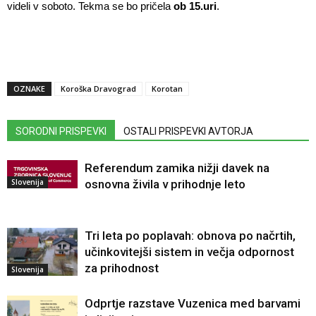
videli v soboto. Tekma se bo pričela
ob 15.uri
.
OZNAKE
Koroška Dravograd
Korotan
SORODNI PRISPEVKI
OSTALI PRISPEVKI AVTORJA
Referendum zamika nižji davek na
Slovenija
osnovna živila v prihodnje leto
Tri leta po poplavah: obnova po načrtih,
učinkovitejši sistem in večja odpornost
za prihodnost
Slovenija
Odprtje razstave Vuzenica med barvami