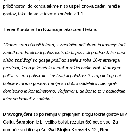
priložnostmi do konca tekme niso uspeli znova zadeti mreže
gostov, tako da se je tekma končala z 1:1.
Trener Korotana
Tin Kuzma
je tako ocenil tekmo:
“
Dobro smo otvorili tekmo, z zgodnjim pritiskom in kasneje tudi
zadetkom. Imeli tudi priložnosti, da bi povišali prednost. Po naši
slabo zbiti žogi so gostje prišli do strela z roba 16-metrskega
prostora, žoga je končala v mali mrežici naših vrat. V drugem
polčasu smo pritiskali, si ustvarjali priložnosti, ampak žoga ni
hotela v mrežo gostov. Fantje so dobro oddelali svoje, igrali
domiselno in kombinatorno. Verjamem, da bomo to v naslednjih
tekmah kronali z zadetki.”
Dravograjčani
so po remiju v prejšnjem krogu tokrat gostovali v
Celju
.
Šampion
je bil veliko boljši, rezultat 6:0 pove vse. Za
domače so bili uspešni
Gal Stojko Krevzel
v 12.,
Ben