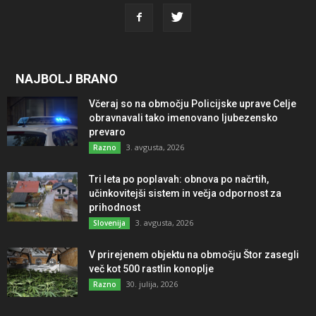
NAJBOLJ BRANO
Včeraj so na območju Policijske uprave Celje
obravnavali tako imenovano ljubezensko
prevaro
3. avgusta, 2026
Razno
Tri leta po poplavah: obnova po načrtih,
učinkovitejši sistem in večja odpornost za
prihodnost
3. avgusta, 2026
Slovenija
V prirejenem objektu na območju Štor zasegli
več kot 500 rastlin konoplje
30. julija, 2026
Razno