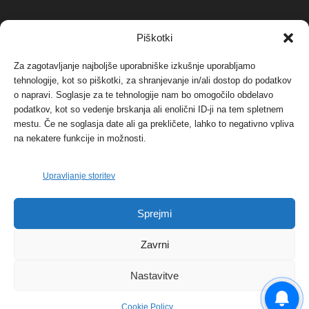
NAJBOLJ KOMENTIRANO
Piškotki
Za zagotavljanje najboljše uporabniške izkušnje uporabljamo
Protest proti vetrnim elektrarnam na Ojstrici, v
svetu pa vedno bolj...
tehnologije, kot so piškotki, za shranjevanje in/ali dostop do podatkov
o napravi. Soglasje za te tehnologije nam bo omogočilo obdelavo
12. maja, 2017
Dogodki
podatkov, kot so vedenje brskanja ali enolični ID-ji na tem spletnem
mestu. Če ne soglasja date ali ga prekličete, lahko to negativno vpliva
Tožilstvo v Celovcu v korist elektrarnam
na nekatere funkcije in možnosti.
Verbund
29. januarja, 2018
Dogodki
Upravljanje storitev
FOTO: Razstava cvetličarskega mojstra Andreja
Sprejmi
Rusa
27. novembra, 2017
Dogodki
Zavrni
Nastavitve
Cookie Policy
© 2026 | eKoroška.si