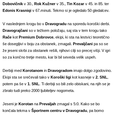
Dobovičnik
v 30.,
Rok Kužner
v 35.,
Tin Kozar
v 45. in 85. ter
Edonis Krasniqi
v 67.minuti. Tekmo si je ogledalo 50 gledalcev.
V naslednjem krogu bo v
Dravogradu
na sporedu koroški derbi.
Dravograjčani
so v težkem položaju, saj sta v tem krogu tako
Rače
kot
Premium Dobrovce
, ekipi, ki sta na lestvici teoretično
še dosegljivi v boju za obstanek, zmagali.
Prevaljčani
pa so se
že jeseni skrbi za obstanek rešili, njihovi cilji so precej višji. V igri
so za končno tretje mesto, kar bi bil seveda velik uspeh.
Derbiji med
Korotanom
in
Dravogradom
imajo dolgo zgodovino.
Ekipi sta se srečevali tako v
Koroški
ligi
kot kasneje v
2. SNL
,
potem pa še v
1. SNL
. Ti derbiji so bili zelo obiskani, na njih se je
zbralo tudi preko 2000 ljubiteljev nogometa.
Jeseni je
Korotan
na
Prevaljah
zmagal s 5:0. Kako se bo
končala tekma v
Športnem centru v Dravogradu
, pa bomo