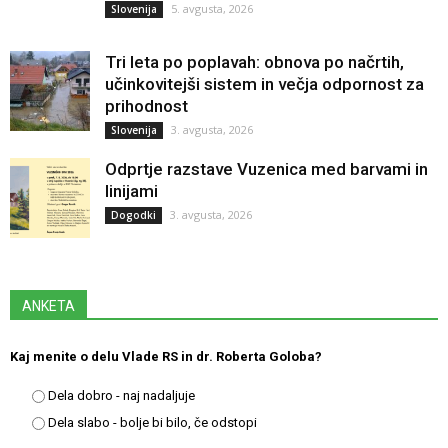
5. avgusta, 2026
Slovenija
Tri leta po poplavah: obnova po načrtih,
učinkovitejši sistem in večja odpornost za
prihodnost
3. avgusta, 2026
Slovenija
Odprtje razstave Vuzenica med barvami in
linijami
3. avgusta, 2026
Dogodki
ANKETA
Kaj menite o delu Vlade RS in dr. Roberta Goloba?
Dela dobro - naj nadaljuje
Dela slabo - bolje bi bilo, če odstopi