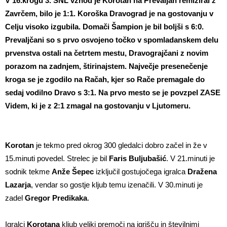
V 16.krogu 3. SNL vzhod je Korotan na Prevaljah remiziral z
Zavrčem, bilo je 1:1. Koroška Dravograd je na gostovanju v
Celju visoko izgubila. Domači Šampion je bil boljši s 6:0.
Prevaljčani so s prvo osvojeno točko v spomladanskem delu
prvenstva ostali na četrtem mestu, Dravograjčani z novim
porazom na zadnjem, štirinajstem. Največje presenečenje
kroga se je zgodilo na Račah, kjer so Rače premagale do
sedaj vodilno Dravo s 3:1. Na prvo mesto se je povzpel ZASE
Videm, ki je z 2:1 zmagal na gostovanju v Ljutomeru.
Korotan
je tekmo pred okrog 300 gledalci dobro začel in že v
15.minuti povedel. Strelec je bil
Faris Buljubašić
. V 21.minuti je
sodnik tekme
Anže Šepec
izključil gostujočega igralca
Dražena
Lazarja
, vendar so gostje kljub temu izenačili. V 30.minuti je
zadel
Gregor Predikaka
.
Igralci
Korotana
kljub veliki premoči na igrišču in številnimi