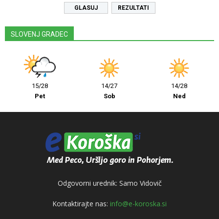
REZULTATI
SLOVENJ GRADEC
15/28
14/27
14/28
Pet
Sob
Ned
Odgovorni urednik: Samo Vidovič
Kontaktirajte nas:
info@e-koroska.si