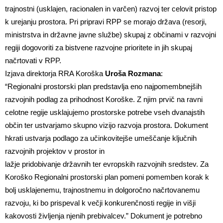
trajnostni (usklajen, racionalen in varčen) razvoj ter celovit pristop
k urejanju prostora. Pri pripravi RPP se morajo država (resorji,
ministrstva in državne javne službe) skupaj z občinami v razvojni
regiji dogovoriti za bistvene razvojne prioritete in jih skupaj
načrtovati v RPP.
Izjava direktorja RRA Koroška
Uroša Rozmana
:
“Regionalni prostorski plan predstavlja eno najpomembnejših
razvojnih podlag za prihodnost Koroške. Z njim prvič na ravni
celotne regije usklajujemo prostorske potrebe vseh dvanajstih
občin ter ustvarjamo skupno vizijo razvoja prostora. Dokument
hkrati ustvarja podlago za učinkovitejše umeščanje ključnih
razvojnih projektov v prostor in
lažje pridobivanje državnih ter evropskih razvojnih sredstev. Za
Koroško Regionalni prostorski plan pomeni pomemben korak k
bolj usklajenemu, trajnostnemu in dolgoročno načrtovanemu
razvoju, ki bo prispeval k večji konkurenčnosti regije in višji
kakovosti življenja njenih prebivalcev.” Dokument je potrebno