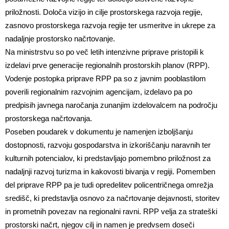
priložnosti. Določa vizijo in cilje prostorskega razvoja regije,
zasnovo prostorskega razvoja regije ter usmeritve in ukrepe za
nadaljnje prostorsko načrtovanje.
Na ministrstvu so po več letih intenzivne priprave pristopili k
izdelavi prve generacije regionalnih prostorskih planov (RPP).
Vodenje postopka priprave RPP pa so z javnim pooblastilom
poverili regionalnim razvojnim agencijam, izdelavo pa po
predpisih javnega naročanja zunanjim izdelovalcem na področju
prostorskega načrtovanja.
Poseben poudarek v dokumentu je namenjen izboljšanju
dostopnosti, razvoju gospodarstva in izkoriščanju naravnih ter
kulturnih potencialov, ki predstavljajo pomembno priložnost za
nadaljnji razvoj turizma in kakovosti bivanja v regiji. Pomemben
del priprave RPP pa je tudi opredelitev policentričnega omrežja
središč, ki predstavlja osnovo za načrtovanje dejavnosti, storitev
in prometnih povezav na regionalni ravni. RPP velja za strateški
prostorski načrt, njegov cilj in namen je predvsem doseči