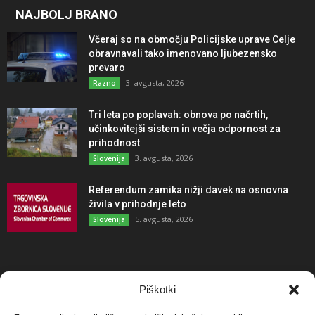
NAJBOLJ BRANO
Včeraj so na območju Policijske uprave Celje
obravnavali tako imenovano ljubezensko
prevaro
3. avgusta, 2026
Razno
Tri leta po poplavah: obnova po načrtih,
učinkovitejši sistem in večja odpornost za
prihodnost
3. avgusta, 2026
Slovenija
Referendum zamika nižji davek na osnovna
živila v prihodnje leto
5. avgusta, 2026
Slovenija
NAJBOLJ KOMENTIRANO
Piškotki