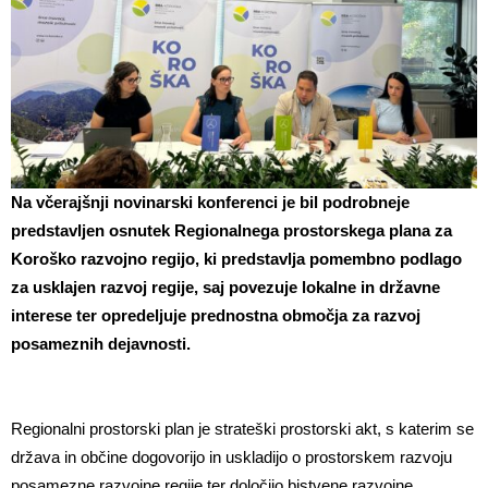
Na včerajšnji novinarski konferenci je bil podrobneje
predstavljen osnutek Regionalnega prostorskega plana za
Koroško razvojno regijo, ki predstavlja pomembno podlago
za usklajen razvoj regije, saj povezuje lokalne in državne
interese ter opredeljuje prednostna območja za razvoj
posameznih dejavnosti.
Regionalni prostorski plan je strateški prostorski akt, s katerim se
država in občine dogovorijo in uskladijo o prostorskem razvoju
posamezne razvojne regije ter določijo bistvene razvojne