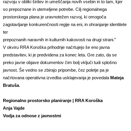
razvoju v obliki širitev in umeščanja novih vsebin in to tam, kjer
so prepoznane in utemeljene potrebe. Cilj regionalnega
prostorskega plana je uravnotežen razvoj, ki omogoča
zagotavljanje konkurenčnosti regije na eni, in ohranjanje identitete
ter
prepoznanih naravnih in kulturnih kakovosti na drugi strani.”
V okviru RRA Koroška prihodnje načrtujejo še eno javna
predstavitev, ki je predvidena za konec leta. Gre zato, da se
preko javne objave dokumentov čim bolj vključi tudi splošno
javnost. Še vedno se zbirajo pripombe, čez poletje pa je
načrtovana operativna izvedba usklajevanja je povedala
Mateja
Bratuša
.
Regionalno prostorsko planiranje | RRA Koroška
Anja Vajde
Vodja za odnose z javnostmi