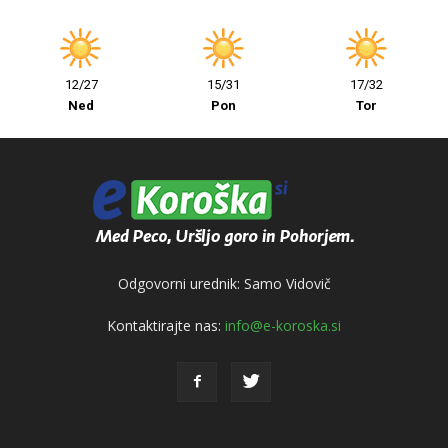
12/27
15/31
17/32
Ned
Pon
Tor
Odgovorni urednik: Samo Vidovič
Kontaktirajte nas:
info@e-koroska.si