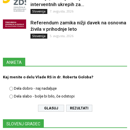
interventnih ukrepih za...
7. avgusta, 2026
Slovenija
Referendum zamika nižji davek na osnovna
živila v prihodnje leto
5. avgusta, 2026
Slovenija
ANKETA
Kaj menite o delu Vlade RS in dr. Roberta Goloba?
Dela dobro - naj nadaljuje
Dela slabo - bolje bi bilo, če odstopi
REZULTATI
SLOVENJ GRADEC