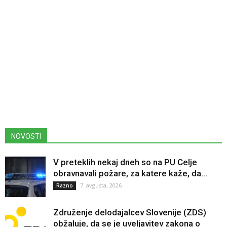
NOVOSTI
V preteklih nekaj dneh so na PU Celje
obravnavali požare, za katere kaže, da...
7. avgusta, 2026
Razno
Združenje delodajalcev Slovenije (ZDS)
obžaluje, da se je uveljavitev zakona o