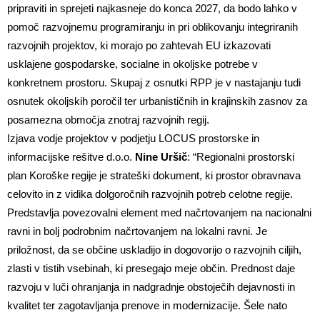
pripraviti in sprejeti najkasneje do konca 2027, da bodo lahko v
pomoč razvojnemu programiranju in pri oblikovanju integriranih
razvojnih projektov, ki morajo po zahtevah EU izkazovati
usklajene gospodarske, socialne in okoljske potrebe v
konkretnem prostoru. Skupaj z osnutki RPP je v nastajanju tudi
osnutek okoljskih poročil ter urbanističnih in krajinskih zasnov za
posamezna območja znotraj razvojnih regij.
Izjava vodje projektov v podjetju LOCUS prostorske in
informacijske rešitve d.o.o.
Nine Uršič
: “Regionalni prostorski
plan Koroške regije je strateški dokument, ki prostor obravnava
celovito in z vidika dolgoročnih razvojnih potreb celotne regije.
Predstavlja povezovalni element med načrtovanjem na nacionalni
ravni in bolj podrobnim načrtovanjem na lokalni ravni. Je
priložnost, da se občine uskladijo in dogovorijo o razvojnih ciljih,
zlasti v tistih vsebinah, ki presegajo meje občin. Prednost daje
razvoju v luči ohranjanja in nadgradnje obstoječih dejavnosti in
kvalitet ter zagotavljanja prenove in modernizacije. Šele nato