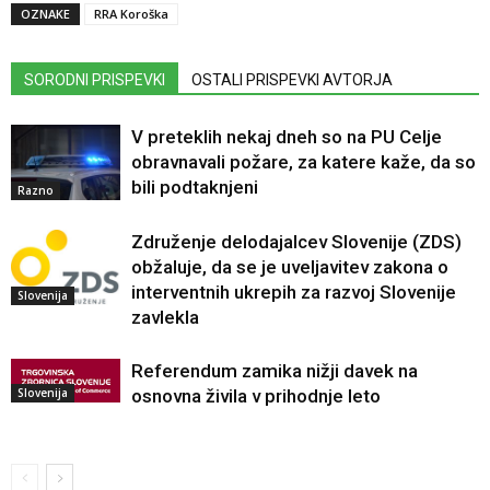
OZNAKE
RRA Koroška
SORODNI PRISPEVKI
OSTALI PRISPEVKI AVTORJA
V preteklih nekaj dneh so na PU Celje
obravnavali požare, za katere kaže, da so
bili podtaknjeni
Razno
Združenje delodajalcev Slovenije (ZDS)
obžaluje, da se je uveljavitev zakona o
interventnih ukrepih za razvoj Slovenije
Slovenija
zavlekla
Referendum zamika nižji davek na
Slovenija
osnovna živila v prihodnje leto