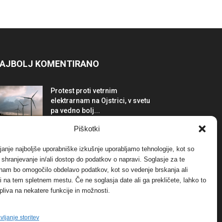
AJBOLJ KOMENTIRANO
Protest proti vetrnim
elektrarnam na Ojstrici, v svetu
pa vedno bolj...
12. maja, 2017
Dogodki
Piškotki
Tožilstvo v Celovcu v korist
janje najboljše uporabniške izkušnje uporabljamo tehnologije, kot so
elektrarnam Verbund
a shranjevanje in/ali dostop do podatkov o napravi. Soglasje za te
29. januarja, 2018
Dogodki
 nam bo omogočilo obdelavo podatkov, kot so vedenje brskanja ali
-ji na tem spletnem mestu. Če ne soglasja date ali ga prekličete, lahko to
pliva na nekatere funkcije in možnosti.
FOTO: Razstava cvetličarskega
mojstra Andreja Rusa
27. novembra, 2017
Dogodki
vljanje storitev