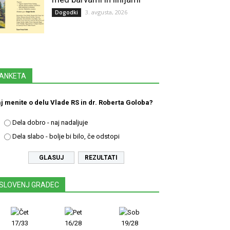
3. avgusta, 2026
Dogodki
ANKETA
j menite o delu Vlade RS in dr. Roberta Goloba?
Dela dobro - naj nadaljuje
Dela slabo - bolje bi bilo, če odstopi
REZULTATI
SLOVENJ GRADEC
17/33
16/28
19/28