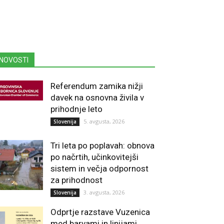
NOVOSTI
Referendum zamika nižji
davek na osnovna živila v
prihodnje leto
5. avgusta, 2026
Slovenija
Tri leta po poplavah: obnova
po načrtih, učinkovitejši
sistem in večja odpornost
za prihodnost
3. avgusta, 2026
Slovenija
Odprtje razstave Vuzenica
med barvami in linijami