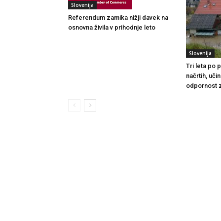
Slovenija
Referendum zamika nižji davek na
osnovna živila v prihodnje leto
Slovenija
Tri leta po
načrtih, uči
odpornost 