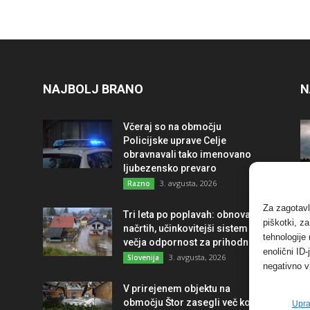
NAJBOLJ BRANO
N
Včeraj so na območju
Policijske uprave Celje
obravnavali tako imenovano
ljubezensko prevaro
3. avgusta, 2026
Razno
Za zagotavl
Tri leta po poplavah: obnova po
piškotki, z
načrtih, učinkovitejši sistem in
tehnologije
večja odpornost za prihodnost
enolični ID
3. avgusta, 2026
Slovenija
negativno v
V prirejenem objektu na
območju Štor zasegli več kot
Upra