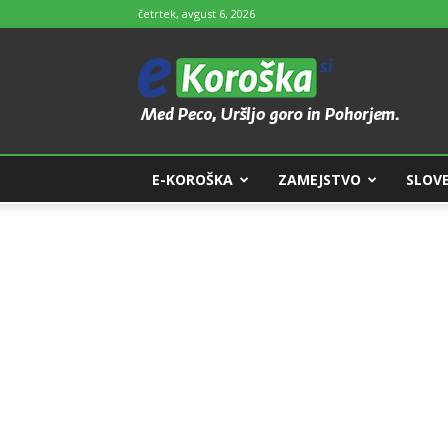
četrtek, avgust 6, 2026
e-
Koroška
E-KOROŠKA
ZAMEJSTVO
SLOVE