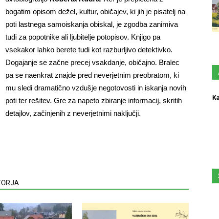
bogatim opisom dežel, kultur, običajev, ki jih je pisatelj na
poti lastnega samoiskanja obiskal, je zgodba zanimiva
tudi za popotnike ali ljubitelje potopisov. Knjigo pa
vsekakor lahko berete tudi kot razburljivo detektivko.
Dogajanje se začne precej vsakdanje, običajno. Bralec
pa se naenkrat znajde pred neverjetnim preobratom, ki
mu sledi dramatično vzdušje negotovosti in iskanja novih
Ka
poti ter rešitev. Gre za napeto zbiranje informacij, skritih
detajlov, začinjenih z neverjetnimi naključji.
VTORJA