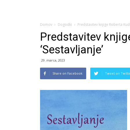
Domov
Dogodki
Predstavitev knjige Roberta Kudr
Predstavitev knji
‘Sestavljanje’
29. marca, 2023
Share on Facebook
Tweet on Twitt