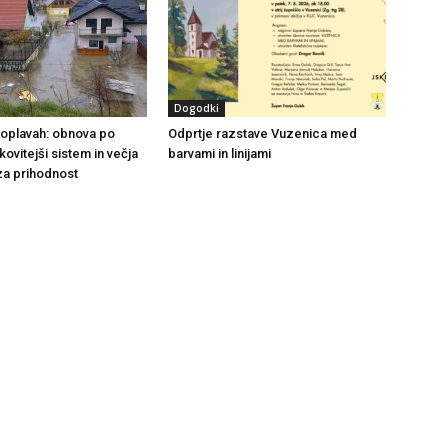
Dogodki
 poplavah: obnova po
Odprtje razstave Vuzenica med
nkovitejši sistem in večja
barvami in linijami
za prihodnost