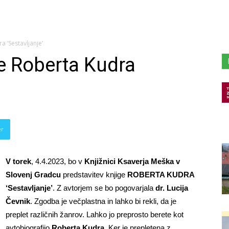
a ‘Sestavljanje’
ge Roberta Kudra
er
V torek
, 4.4.2023, bo v
Knjižnici Ksaverja Meška v
Slovenj Gradcu
predstavitev knjige
ROBERTA KUDRA
‘Sestavljanje’
. Z avtorjem se bo pogovarjala
dr. Lucija
Čevnik
. Zgodba je večplastna in lahko bi rekli, da je
preplet različnih žanrov. Lahko jo preprosto berete kot
avtobiografijo
Roberta Kudra
. Ker je prepletena z