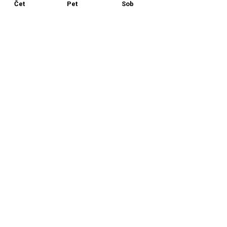
Čet
Pet
Sob