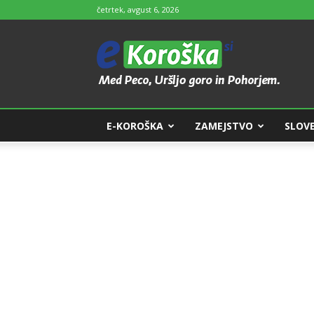
četrtek, avgust 6, 2026
e-
Koroška
E-KOROŠKA
ZAMEJSTVO
SLOVE