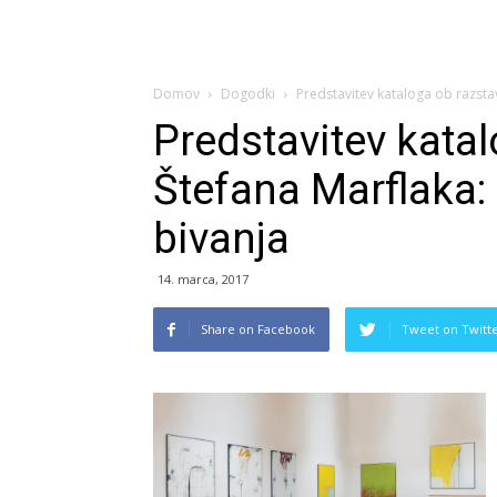
Domov
Dogodki
Predstavitev kataloga ob razstav
Predstavitev katal
Štefana Marflaka:
bivanja
14. marca, 2017
Share on Facebook
Tweet on Twitt