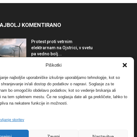
AJBOLJ KOMENTIRANO
Protest proti vetrnim
elektrarnam na Ojstrici, v svetu
pa vedno bolj...
12. maja, 2017
Dogodki
Piškotki
Tožilstvo v Celovcu v korist
janje najboljše uporabniške izkušnje uporabljamo tehnologije, kot so
elektrarnam Verbund
a shranjevanje in/ali dostop do podatkov o napravi. Soglasje za te
29. januarja, 2018
Dogodki
 nam bo omogočilo obdelavo podatkov, kot so vedenje brskanja ali
-ji na tem spletnem mestu. Če ne soglasja date ali ga prekličete, lahko to
pliva na nekatere funkcije in možnosti.
FOTO: Razstava cvetličarskega
mojstra Andreja Rusa
27. novembra, 2017
Dogodki
vljanje storitev
prejmi
Zavrni
Nastavitve