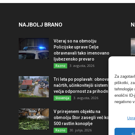
NAJBOLJ BRANO
N
Včeraj so na območju
Policijske uprave Celje
obravnavali tako imenovano
ljubezensko prevaro
3. avgusta, 2026
Razno
Za zagotavl
Tri leta po poplavah: obnova po
piškotki, z
načrtih, učinkovitejši sistem in
tehnologije
večja odpornost za prihodnost
enolični ID
3. avgusta, 2026
Slovenija
negativno v
V prirejenem objektu na
območju Štor zasegli več kot
Upra
500 rastlin konoplje
30. julija, 2026
Razno
S