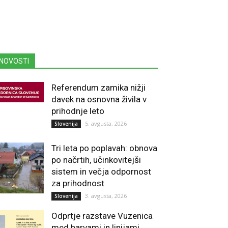
NOVOSTI
Referendum zamika nižji
davek na osnovna živila v
prihodnje leto
5. avgusta, 2026
Slovenija
Tri leta po poplavah: obnova
po načrtih, učinkovitejši
sistem in večja odpornost
za prihodnost
3. avgusta, 2026
Slovenija
Odprtje razstave Vuzenica
med barvami in linijami