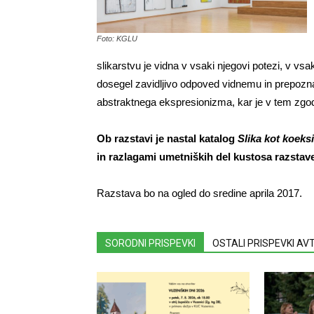
Foto: KGLU
slikarstvu je vidna v vsaki njegovi potezi, v vsak
dosegel zavidljivo odpoved vidnemu in prepozn
abstraktnega ekspresionizma, kar je v tem zgo
Ob razstavi je nastal katalog
Slika kot koeks
in razlagami umetniških del kustosa razstave
Razstava bo na ogled do sredine aprila 2017.
SORODNI PRISPEVKI
OSTALI PRISPEVKI A