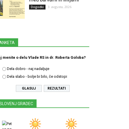
3. avgusta, 2026
Dogodki
ANKETA
j menite o delu Vlade RS in dr. Roberta Goloba?
Dela dobro - naj nadaljuje
Dela slabo - bolje bi bilo, če odstopi
REZULTATI
SLOVENJ GRADEC