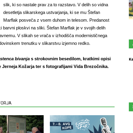
slik, ki so nastale prav za to razstavo. V delih so vidna
desetletja slikarskega ustvarjanja, ki se mu Štefan
Marflak posveča z vsem duhom in telesom. Predanost
i barvni ploskvi na sliki. Štefan Marflak je v svojih delih
avnemu. V slikah se vrača v izhodišča modernističnega
dovinskem trenutku v slikarstvu izjemno redko.
istenca bivanja
s strokovnim besedilom, kratkimi opisi
Ka
 Jerneja Kožarja ter s fotografijami Vida Brezočnika.
VTORJA