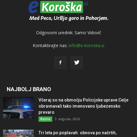
Odgovorni urednik: Samo Vidovič
Kontaktirajte nas:
info@e-koroska.si
NAJBOLJ BRANO
Včeraj so na območju Policijske uprave Celje
obravnavali tako imenovano ljubezensko
prevaro
3. avgusta, 2026
Razno
Tri leta po poplavah: obnova po načrtih,