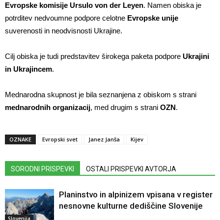
Evropske komisije Ursulo von der Leyen
. Namen obiska je
potrditev nedvoumne podpore celotne
Evropske unije
suverenosti in neodvisnosti Ukrajine.
Cilj obiska je tudi predstavitev širokega paketa podpore
Ukrajini
in Ukrajincem
.
Mednarodna skupnost je bila seznanjena z obiskom s strani
mednarodnih organizacij
, med drugim s strani
OZN
.
OZNAKE
Evropski svet
Janez Janša
Kijev
SORODNI PRISPEVKI
OSTALI PRISPEVKI AVTORJA
Planinstvo in alpinizem vpisana v register
nesnovne kulturne dediščine Slovenije
Slovenija