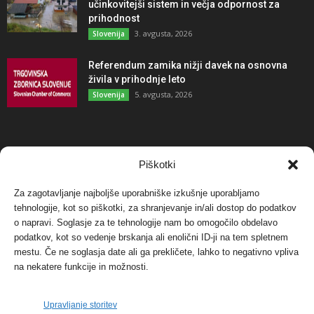
učinkovitejši sistem in večja odpornost za
prihodnost
3. avgusta, 2026
Slovenija
Referendum zamika nižji davek na osnovna
živila v prihodnje leto
5. avgusta, 2026
Slovenija
NAJBOLJ KOMENTIRANO
Piškotki
Za zagotavljanje najboljše uporabniške izkušnje uporabljamo
Protest proti vetrnim elektrarnam na Ojstrici, v
tehnologije, kot so piškotki, za shranjevanje in/ali dostop do podatkov
svetu pa vedno bolj...
o napravi. Soglasje za te tehnologije nam bo omogočilo obdelavo
12. maja, 2017
Dogodki
podatkov, kot so vedenje brskanja ali enolični ID-ji na tem spletnem
mestu. Če ne soglasja date ali ga prekličete, lahko to negativno vpliva
Tožilstvo v Celovcu v korist elektrarnam
na nekatere funkcije in možnosti.
Verbund
29. januarja, 2018
Dogodki
Upravljanje storitev