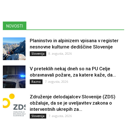
NOVOSTI
Planinstvo in alpinizem vpisana v register
nesnovne kulturne dediščine Slovenije
8. avgusta, 2026
Slovenija
V preteklih nekaj dneh so na PU Celje
obravnavali požare, za katere kaže, da...
7. avgusta, 2026
Razno
Združenje delodajalcev Slovenije (ZDS)
obžaluje, da se je uveljavitev zakona o
interventnih ukrepih za...
7. avgusta, 2026
Slovenija