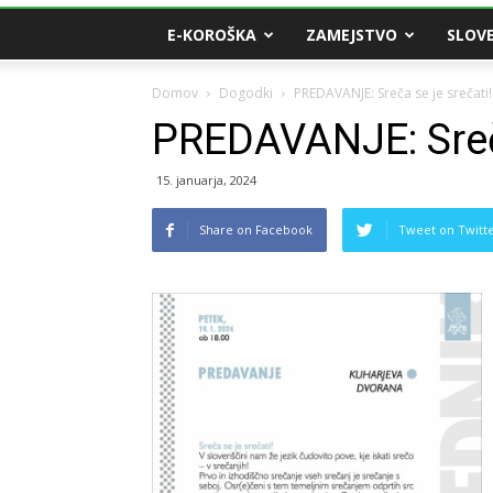
E-KOROŠKA
ZAMEJSTVO
SLOVE
Domov
Dogodki
PREDAVANJE: Sreča se je srečati!
PREDAVANJE: Sreča
15. januarja, 2024
Share on Facebook
Tweet on Twitt