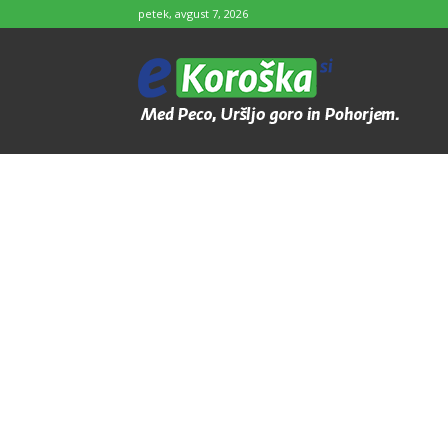
petek, avgust 7, 2026
e-
Koroška