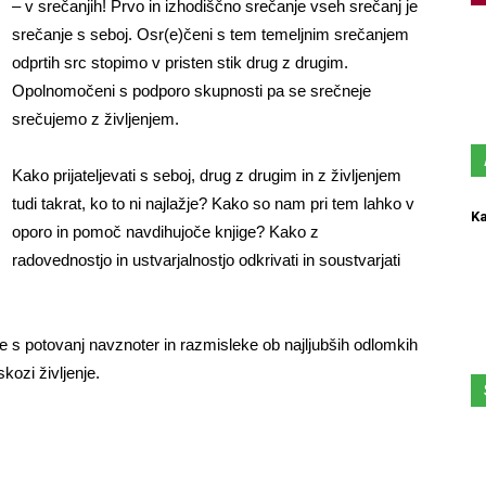
– v srečanjih! Prvo in izhodiščno srečanje vseh srečanj je
srečanje s seboj. Osr(e)čeni s tem temeljnim srečanjem
odprtih src stopimo v pristen stik drug z drugim.
Opolnomočeni s podporo skupnosti pa se srečneje
srečujemo z življenjem.
Kako prijateljevati s seboj, drug z drugim in z življenjem
tudi takrat, ko to ni najlažje? Kako so nam pri tem lahko v
Ka
oporo in pomoč navdihujoče knjige? Kako z
radovednostjo in ustvarjalnostjo odkrivati in soustvarjati
e s potovanj navznoter in razmisleke ob najljubših odlomkih
 skozi življenje.