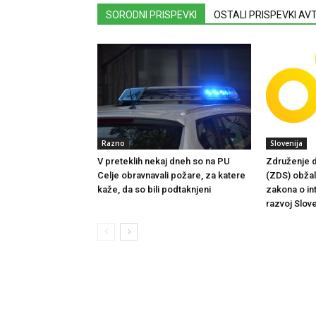
SORODNI PRISPEVKI
OSTALI PRISPEVKI A
Razno
Slovenija
V preteklih nekaj dneh so na PU
Združenje d
Celje obravnavali požare, za katere
(ZDS) obžalu
kaže, da so bili podtaknjeni
zakona o in
razvoj Slove