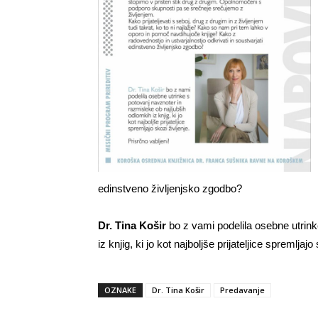
edinstveno življenjsko zgodbo?
Dr. Tina Košir
bo z vami podelila osebne utrink
iz knjig, ki jo kot najboljše prijateljice spremljajo
OZNAKE
Dr. Tina Košir
Predavanje