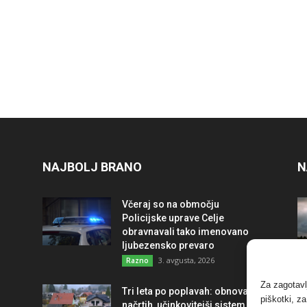
NAJBOLJ BRANO
N
Včeraj so na območju
Policijske uprave Celje
obravnavali tako imenovano
ljubezensko prevaro
3. avgusta, 2026
Razno
Za zagotavl
Tri leta po poplavah: obnova po
piškotki, z
načrtih, učinkovitejši sistem in