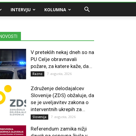
INTERVJU
KOLUMNA
NOVOSTI
V preteklih nekaj dneh so na
PU Celje obravnavali
požare, za katere kaže, da...
7. avgusta, 2026
Razno
Združenje delodajalcev
Slovenije (ZDS) obžaluje, da
se je uveljavitev zakona o
interventnih ukrepih za...
7. avgusta, 2026
Slovenija
Referendum zamika nižji
davek na osnovna živila v