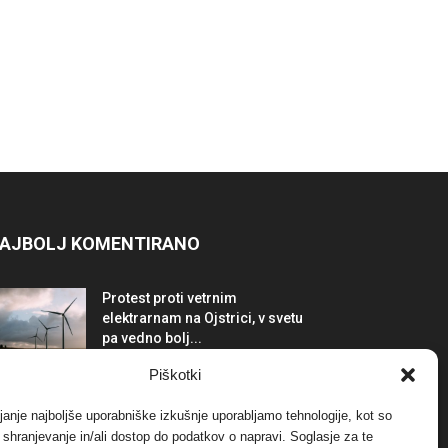
AJBOLJ KOMENTIRANO
Protest proti vetrnim
elektrarnam na Ojstrici, v svetu
pa vedno bolj...
12. maja, 2017
Dogodki
Piškotki
Tožilstvo v Celovcu v korist
janje najboljše uporabniške izkušnje uporabljamo tehnologije, kot so
elektrarnam Verbund
a shranjevanje in/ali dostop do podatkov o napravi. Soglasje za te
29. januarja, 2018
Dogodki