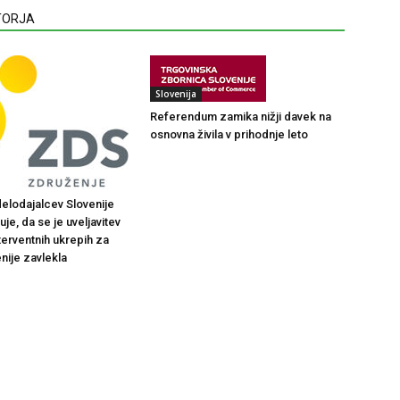
VTORJA
Slovenija
Referendum zamika nižji davek na
osnovna živila v prihodnje leto
elodajalcev Slovenije
je, da se je uveljavitev
terventnih ukrepih za
nije zavlekla