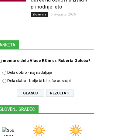
prihodnje leto
5. avgusta, 2026
Slovenija
ANKETA
j menite o delu Vlade RS in dr. Roberta Goloba?
Dela dobro - naj nadaljuje
Dela slabo - bolje bi bilo, če odstopi
REZULTATI
SLOVENJ GRADEC