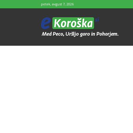
petek, avgust 7, 2026
e-
Koroška