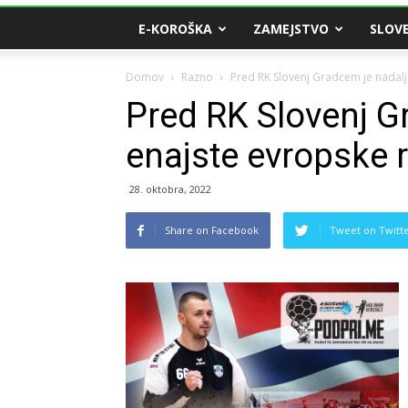
E-KOROŠKA
ZAMEJSTVO
SLOVE
Domov
Razno
Pred RK Slovenj Gradcem je nadal
Pred RK Slovenj G
enajste evropske
28. oktobra, 2022
Share on Facebook
Tweet on Twitt