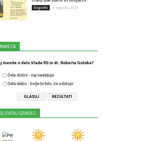
3. avgusta, 2026
Dogodki
ANKETA
j menite o delu Vlade RS in dr. Roberta Goloba?
Dela dobro - naj nadaljuje
Dela slabo - bolje bi bilo, če odstopi
REZULTATI
SLOVENJ GRADEC