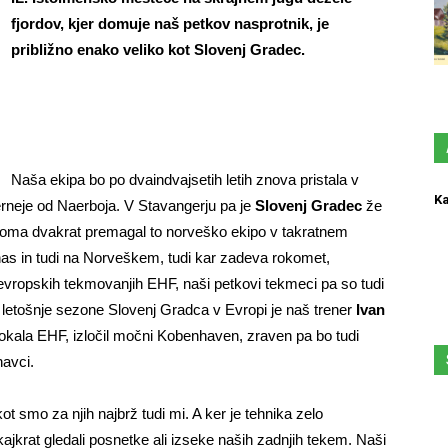
fjordov, kjer domuje naš petkov nasprotnik, je
približno enako veliko kot Slovenj Gradec.
Naša ekipa bo po dvaindvajsetih letih znova pristala v
Ka
erneje od Naerboja. V Stavangerju pa je
Slovenj Gradec
že
 doma dvakrat premagal to norveško ekipo v takratnem
nas in tudi na Norveškem, tudi kar zadeva rokomet,
v evropskih tekmovanjih EHF, naši petkovi tekmeci pa so tudi
 letošnje sezone Slovenj Gradca v Evropi je naš trener
Ivan
z pokala EHF, izločil močni Kobenhaven, zraven pa bo tudi
navci.
t smo za njih najbrž tudi mi. A ker je tehnika zelo
ajkrat gledali posnetke ali izseke naših zadnjih tekem. Naši