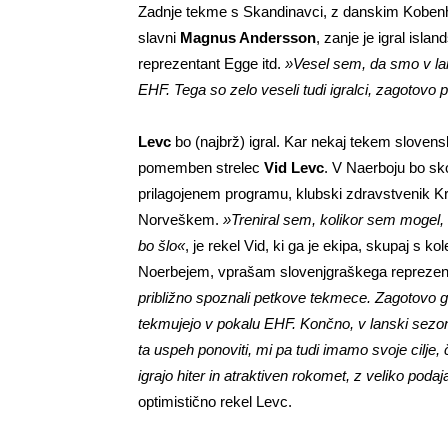
Zadnje tekme s Skandinavci, z danskim Kobenh
slavni
Magnus Andersson
, zanje je igral isla
reprezentant Egge itd.
»Vesel sem, da smo v lan
EHF. Tega so zelo veseli tudi igralci, zagotov
Levc
bo (najbrž) igral. Kar nekaj tekem slovensk
pomemben strelec
Vid Levc
. V Naerboju bo sko
prilagojenem programu, klubski zdravstvenik Kr
Norveškem.
»Treniral sem, kolikor sem mogel, 
bo šlo«
, je rekel Vid, ki ga je ekipa, skupaj s
Noerbejem, vprašam slovenjgraškega reprezen
približno spoznali petkove tekmece. Zagotovo gr
tekmujejo v pokalu EHF. Končno, v lanski sezoni so
ta uspeh ponoviti, mi pa tudi imamo svoje cilje,
igrajo hiter in atraktiven rokomet, z veliko pod
optimistično rekel Levc.