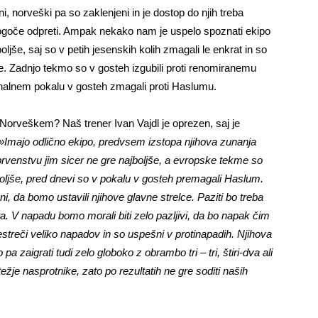
i, norveški pa so zaklenjeni in je dostop do njih treba
mogoče odpreti. Ampak nekako nam je uspelo spoznati ekipo
ljše, saj so v petih jesenskih kolih zmagali le enkrat in so
. Zadnjo tekmo so v gosteh izgubili proti renomiranemu
onalnem pokalu v gosteh zmagali proti Haslumu.
orveškem? Naš trener Ivan Vajdl je oprezen, saj je
»Imajo odlično ekipo, predvsem izstopa njihova zunanja
m prvenstvu jim sicer ne gre najboljše, a evropske tekme so
boljše, pred dnevi so v pokalu v gosteh premagali Haslum.
i, da bomo ustavili njihove glavne strelce. Paziti bo treba
ota. V napadu bomo morali biti zelo pazljivi, da bo napak čim
estreči veliko napadov in so uspešni v protinapadih. Njihova
a zaigrati tudi zelo globoko z obrambo tri – tri, štiri-dva ali
ežje nasprotnike, zato po rezultatih ne gre soditi naših