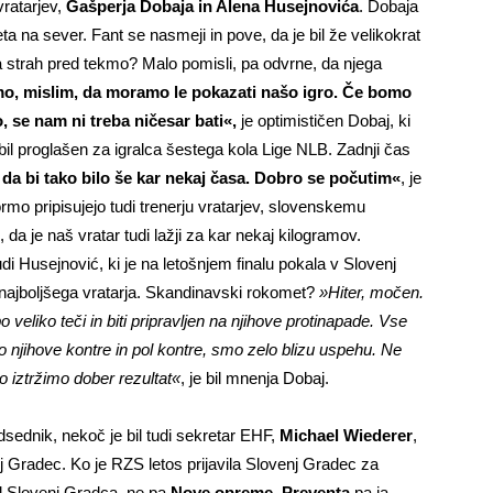
vratarjev,
Gašperja Dobaja in Alena Husejnovića
. Dobaja
ta na sever. Fant se nasmeji in pove, da je bil že velikokrat
a strah pred tekmo? Malo pomisli, pa odvrne, da njega
o, mislim, da moramo le pokazati našo igro. Če bomo
, se nam ni treba ničesar bati«,
je optimističen Dobaj, ki
il proglašen za igralca šestega kola Lige NLB. Zadnji čas
 da bi tako bilo še kar nekaj časa. Dobro se počutim«
, je
ormo pripisujejo tudi trenerju vratarjev, slovenskemu
u, da je naš vratar tudi lažji za kar nekaj kilogramov.
 Husejnović, ki je na letošnjem finalu pokala v Slovenj
 najboljšega vratarja. Skandinavski rokomet?
»Hiter, močen.
bo veliko teči in biti pripravljen na njihove protinapade. Vse
 njihove kontre in pol kontre, smo zelo blizu uspehu. Ne
o iztržimo dober rezultat«
, je bil mnenja Dobaj.
dsednik, nekoč je bil tudi sekretar EHF,
Michael Wiederer
,
enj Gradec. Ko je RZS letos prijavila Slovenj Gradec za
l Slovenj Gradca, ne pa
Nove opreme
,
Preventa
pa ja.