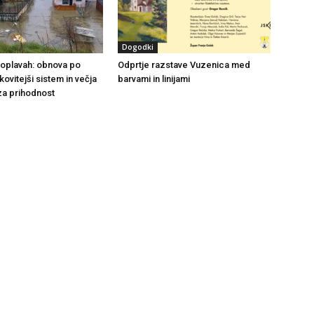
Dogodki
 poplavah: obnova po
Odprtje razstave Vuzenica med
nkovitejši sistem in večja
barvami in linijami
za prihodnost