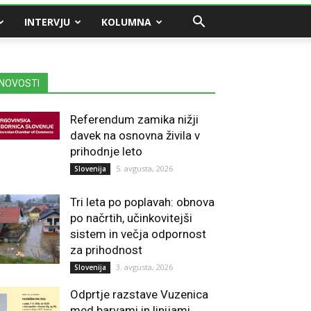
INTERVJU
KOLUMNA
NOVOSTI
Referendum zamika nižji
davek na osnovna živila v
prihodnje leto
5. avgusta, 2026
Slovenija
Tri leta po poplavah: obnova
po načrtih, učinkovitejši
sistem in večja odpornost
za prihodnost
3. avgusta, 2026
Slovenija
Odprtje razstave Vuzenica
med barvami in linijami