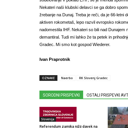
Nekateri naši klubski delavci se ga dobro spomni
žrebanje na Dunaj. Treba je reči, da je 66-letni
aktiven rokometaš, lepo razvil evropsko rokometn
nadomestila IHF. Nekateri so bili nad Dunajem 
demantiral. Tudi mi lahko že ta petek in prihod
Gradec. Mi smo kot gospod Wiederer.
Ivan Praprotnik
OZNAKE
Naerbo
RK Slovenj Gradec
SORODNI PRISPEVKI
OSTALI PRISPEVKI A
Slovenija
Referendum zamika nižji davek na