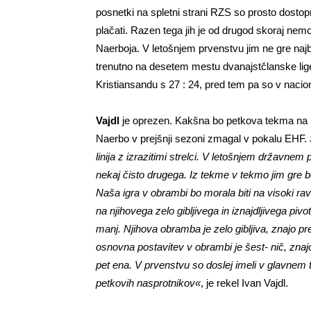
posnetki na spletni strani RZS so prosto dostopn
plačati. Razen tega jih je od drugod skoraj ne
Naerboja. V letošnjem prvenstvu jim ne gre najbo
trenutno na desetem mestu dvanajstčlanske lige
Kristiansandu s 27 : 24, pred tem pa so v naci
Vajdl
je oprezen. Kakšna bo petkova tekma na N
Naerbo v prejšnji sezoni zmagal v pokalu EHF.
linija z izrazitimi strelci. V letošnjem državne
nekaj čisto drugega. Iz tekme v tekmo jim gre 
Naša igra v obrambi bo morala biti na visoki ravn
na njihovega zelo gibljivega in iznajdljivega piv
manj. Njihova obramba je zelo gibljiva, znajo pr
osnovna postavitev v obrambi je šest- nič, znajo p
pet ena. V prvenstvu so doslej imeli v glavnem t
petkovih nasprotnikov«
, je rekel Ivan Vajdl.