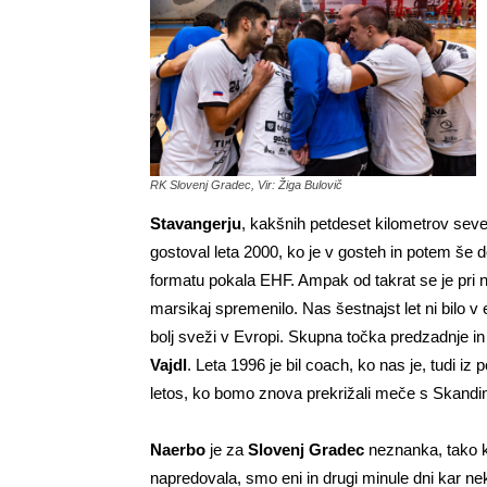
RK Slovenj Gradec, Vir: Žiga Bulovič
Stavangerju
, kakšnih petdeset kilometrov sev
gostoval leta 2000, ko je v gosteh in potem še
formatu pokala EHF. Ampak od takrat se je pri 
marsikaj spremenilo. Nas šestnajst let ni bilo 
bolj sveži v Evropi. Skupna točka predzadnje in
Vajdl
. Leta 1996 je bil coach, ko nas je, tudi i
letos, ko bomo znova prekrižali meče s Skandi
Naerbo
je za
Slovenj Gradec
neznanka, tako ko
napredovala, smo eni in drugi minule dni kar nek