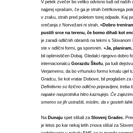
V petek zvečer bo veliko odvisno tudi od naših 
najprej vprašam, če ga je strah četrtkovega pole
v zraku, strah pred poletom torej odpade. Kaj p
srečanja z Norvežani ni strah.
»Dobro treniram
pustili srce na terenu, če bomo dihali kot eno
je zaradi odličnih obramb na tekmi s Slovanom b
ste v odlični formi, ga spomnim.
»Ja, planiram,
bil optimističen Dobaj. Gledalci njegovo dobro f
internacionalcu
Gorazdu Škofu
, pa tudi dejstv
Verjamemo, da bo vrhunsko formo kmalu ujel tudi
Gradcu, še kot vratar Dobove, bil proglašen za
Definitivno so fizično odlično pripravljeni, treba 
napake nasprotnika hitro kaznujejo. Če zajezimo
smemo se jih ustrašiti, mislim, da v gosteh lahk
Na
Dunaju
spet slišali za
Slovenj Gradec
. Pre
je letos po kar nekaj letih znova slišal za Slov
sodelovanje v pokalu EHF, se je menda spomni