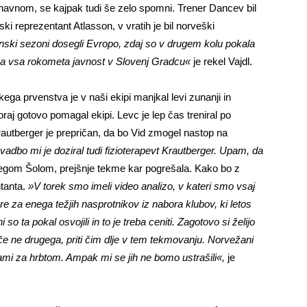
avnom, se kajpak tudi še zelo spomni. Trener Dancev bil
ndski reprezentant Atlasson, v vratih je bil norveški
ski sezoni dosegli Evropo, zdaj so v drugem kolu pokala
o pa vsa rokometa javnost v Slovenj Gradcu«
je rekel Vajdl.
ega prvenstva je v naši ekipi manjkal levi zunanji in
raj gotovo pomagal ekipi. Levc je lep čas treniral po
autberger je prepričan, da bo Vid zmogel nastop na
vadbo mi je doziral tudi fizioterapevt Krautberger. Upam, da
 kolegom Šolom, prejšnje tekme kar pogrešala. Kako bo z
tanta.
»V torek smo imeli video analizo, v kateri smo vsaj
e za enega težjih nasprotnikov iz nabora klubov, ki letos
 ta pokal osvojili in to je treba ceniti. Zagotovo si želijo
 če ne drugega, priti čim dlje v tem tekmovanju. Norvežani
ajami za hrbtom. Ampak mi se jih ne bomo ustrašili«,
je