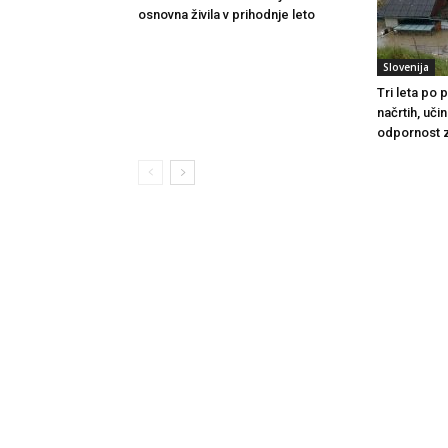
osnovna živila v prihodnje leto
Slovenija
Tri leta po
načrtih, uči
odpornost 