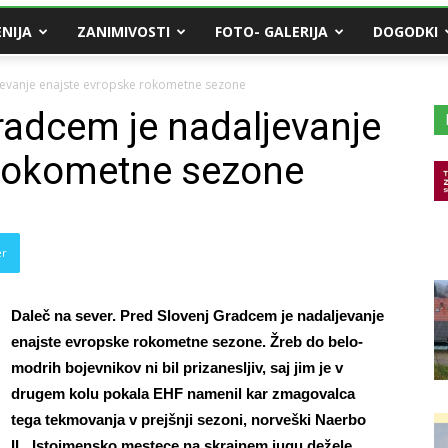
NIJA
ZANIMIVOSTI
FOTO- GALERIJA
DOGODKI
jevanje enajste evropske rokometne sezone
radcem je nadaljevanje
 rokometne sezone
er
Daleč na sever. Pred Slovenj Gradcem je nadaljevanje
enajste evropske rokometne sezone. Žreb do belo-
modrih bojevnikov ni bil prizanesljiv, saj jim je v
drugem kolu pokala EHF namenil kar zmagovalca
tega tekmovanja v prejšnji sezoni, norveški Naerbo
IL. Istoimensko mestece na skrajnem jugu dežele