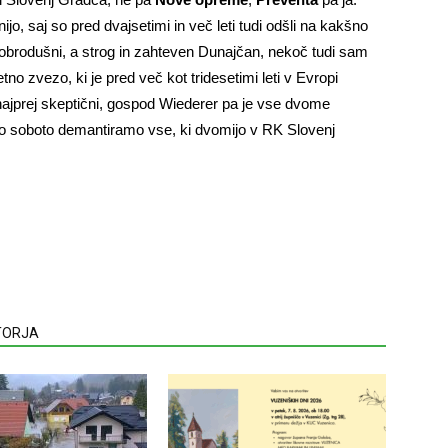
jo, saj so pred dvajsetimi in več leti tudi odšli na kakšno
 dobrodušni, a strog in zahteven Dunajčan, nekoč tudi sam
o zvezo, ki je pred več kot tridesetimi leti v Evropi
najprej skeptični, gospod Wiederer pa je vse dvome
njo soboto demantiramo vse, ki dvomijo v RK Slovenj
VTORJA