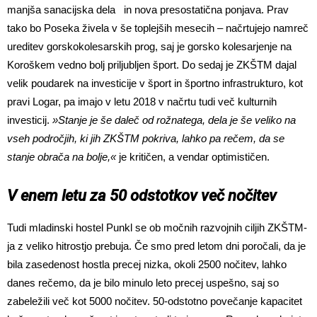
manjša sanacijska dela in nova presostatična ponjava. Prav
tako bo Poseka živela v še toplejših mesecih – načrtujejo namreč
ureditev gorskokolesarskih prog, saj je gorsko kolesarjenje na
Koroškem vedno bolj priljubljen šport. Do sedaj je ZKŠTM dajal
velik poudarek na investicije v šport in športno infrastrukturo, kot
pravi Logar, pa imajo v letu 2018 v načrtu tudi več kulturnih
investicij.
»Stanje je še daleč od rožnatega, dela je še veliko na
vseh področjih, ki jih ZKŠTM pokriva, lahko pa rečem, da se
stanje obrača na bolje,«
je kritičen, a vendar optimističen.
V enem letu za 50 odstotkov več nočitev
Tudi mladinski hostel Punkl se ob močnih razvojnih ciljih ZKŠTM-
ja z veliko hitrostjo prebuja. Če smo pred letom dni poročali, da je
bila zasedenost hostla precej nizka, okoli 2500 nočitev, lahko
danes rečemo, da je bilo minulo leto precej uspešno, saj so
zabeležili več kot 5000 nočitev. 50-odstotno povečanje kapacitet