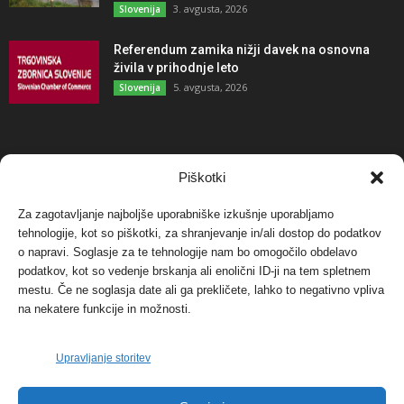
3. avgusta, 2026
Slovenija
Referendum zamika nižji davek na osnovna
živila v prihodnje leto
5. avgusta, 2026
Slovenija
NAJBOLJ KOMENTIRANO
Piškotki
Za zagotavljanje najboljše uporabniške izkušnje uporabljamo
Protest proti vetrnim elektrarnam na Ojstrici, v
svetu pa vedno bolj...
tehnologije, kot so piškotki, za shranjevanje in/ali dostop do podatkov
o napravi. Soglasje za te tehnologije nam bo omogočilo obdelavo
12. maja, 2017
Dogodki
podatkov, kot so vedenje brskanja ali enolični ID-ji na tem spletnem
mestu. Če ne soglasja date ali ga prekličete, lahko to negativno vpliva
Tožilstvo v Celovcu v korist elektrarnam
na nekatere funkcije in možnosti.
Verbund
29. januarja, 2018
Dogodki
Upravljanje storitev
FOTO: Razstava cvetličarskega mojstra Andreja