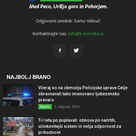
Odgovorni urednik: Samo Vidovič
Kontaktirajte nas:
info@e-koroska.si
NAJBOLJ BRANO
Včeraj so na območju Policijske uprave Celje
obravnavali tako imenovano ljubezensko
prevaro
3. avgusta, 2026
Razno
Tri leta po poplavah: obnova po načrtih,
učinkovitejši sistem in večja odpornost za
prihodnost