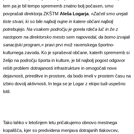
tem pa je bil tempo sprememb znatno bolj počasen, smo
povprašali direktorja ZKŠTM
Aleša Logarja
.
»Začeli smo urejati
tiste stvari, ki so bile najbolj nujne in katere občani najbolj
potrebujejo. Na vsakem področju je gorela rdeča luč in že z
nastopom na direktorsko mesto sem napovedal, da bomo izvajali
sanacijski program,«
pravi prvi mož ravenskega športno-
kulturnega zavoda. Ko je spraševal občane, katerih sprememb si
želijo na področju športa in kulture, je bil najbolj pogost odgovor
rešiti problem dotrajanosti infrastrukture in omogočati nove
dejavnosti, prireditve in prostore, da bodo imeli v prostem času na
izbiro dovolj aktivnosti. In tega se je Logar z ekipo tudi uspešno
lotil.
Tako lahko v letošnjem letu pričakujemo obnovo mestnega
kopališča, kjer so predvidena menjava dotrajanih tlakovcev,