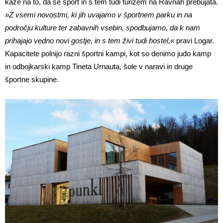
kaže na to, da se šport in s tem tudi turizem na Ravnah prebujata.
»Z vsemi novostmi, ki jih uvajamo v športnem parku in na
področju kulture ter zabavnih vsebin, spodbujamo, da k nam
prihajajo vedno novi gostje, in s tem živi tudi hostel,«
pravi Logar.
Kapacitete polnijo razni športni kampi, kot so denimo judo kamp
in odbojkarski kamp Tineta Urnauta, šole v naravi in druge
športne skupine.