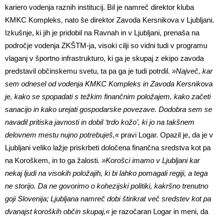
kariero vodenja raznih institucij. Bil je namreč direktor kluba
KMKC Kompleks, nato še direktor Zavoda Kersnikova v Ljubljani.
Izkušnje, ki jih je pridobil na Ravnah in v Ljubljani, prenaša na
področje vodenja ZKŠTM-ja, visoki cilji so vidni tudi v programu
vlaganj v športno infrastrukturo, ki ga je skupaj z ekipo zavoda
predstavil občinskemu svetu, ta pa ga je tudi potrdil.
»Največ, kar
sem odnesel od vodenja KMKC Kompleks in Zavoda Kersnikova
je, kako se spopadati s težkim finančnim položajem, kako začeti
sanacijo in kako urejati gospodarske povezave. Dodobra sem se
navadil pritiska javnosti in dobil ‘trdo kožo’, ki jo na takšnem
delovnem mestu nujno potrebuješ,«
pravi Logar. Opazil je, da je v
Ljubljani veliko lažje priskrbeti določena finančna sredstva kot pa
na Koroškem, in to ga žalosti.
»Korošci imamo v Ljubljani kar
nekaj ljudi na visokih položajih, ki bi lahko pomagali regiji, a tega
ne storijo. Da ne govorimo o kohezijski politiki, kakršno trenutno
goji Slovenija; Ljubljana namreč dobi štirikrat več sredstev kot pa
dvanajst koroških občin skupaj,«
je razočaran Logar in meni, da