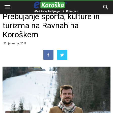
Domov
Zanimivosti
Prebujanje športa, kulture in
turizma na Ravnah na
Koroškem
23. januarja, 2018