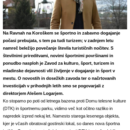
Na Ravnah na Koroškem se športno in zabavno dogajanje
počasi prebujata, s tem pa tudi turizem; v zadnjem letu
namreč beležijo povečanje števila turističnih nočitev. S
številnimi prireditvami, novimi športnimi površinami in
ponudbo nasploh je Zavod za kulturo, šport, turizem in
mladinske dejavnosti vlil življenje v dogajanje in šport v
mestu. O novostih in dosežkih zavoda ter o načrtovanih
investicijah v prihodnjih letih smo se pogovarjali z
direktorjem Alešem Logarjem.
Ko stopamo po poti od letnega bazena proti Domu telesne kulture
(DTK) in športnemu parku, vidimo več kot očitno razliko in
napredek izpred nekaj let. Namesto starega lesenega objekta,
kjer je včasih obratoval gostinski lokal, so danes nova športna