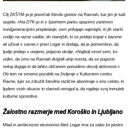
Cilj ZKŠTM-ja je povečati število gostov na Ravnah, kar jim je tudi
uspelo.
»Na DTK-ju in v športnem parku opazimo zanimivo
medgeneracijsko prepletanje; sem prihajajo najmlajši, ki jih starši
vodijo na razne vadbe, do starejših, ki se pridejo kopat v bazene
ali uživat v savne,«
pravi Logar in dodaja, da je pomembno, da
ljudje pridejo v urejeno, prijazno okolje.
»Najbolj vesel sem, ko
vidim, da smo na Ravnah dvignili utrip mesta, da se pogosto
nekaj dogaja in da lahko občanom ponudimo dovolj aktivnosti.«
Ob tem ne smemo pozabiti na življenje v Kulturnem centru
Ravne, kjer so združili številne različne abonmaje v eno celoto, ki
ljudem vseh okusov in starosti omogoča, da najdejo svoj trenutek
kulturne sprostitve.
Žalostno razmerje med Koroško in Ljubljano
Mlad in ambiciozen ekonomist Aleš Logar ima za sabo že pestro