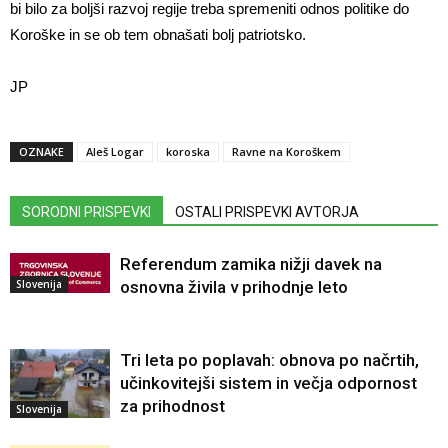
bi bilo za boljši razvoj regije treba spremeniti odnos politike do
Koroške in se ob tem obnašati bolj patriotsko.
JP
OZNAKE
Aleš Logar
koroska
Ravne na Koroškem
SORODNI PRISPEVKI
OSTALI PRISPEVKI AVTORJA
Referendum zamika nižji davek na
Slovenija
osnovna živila v prihodnje leto
Tri leta po poplavah: obnova po načrtih,
učinkovitejši sistem in večja odpornost
za prihodnost
Slovenija