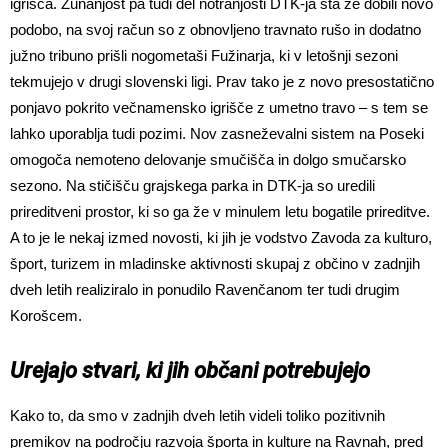
igrišča. Zunanjost pa tudi del notranjosti DTK-ja sta že dobili novo
podobo, na svoj račun so z obnovljeno travnato rušo in dodatno
južno tribuno prišli nogometaši Fužinarja, ki v letošnji sezoni
tekmujejo v drugi slovenski ligi. Prav tako je z novo presostatično
ponjavo pokrito večnamensko igrišče z umetno travo – s tem se
lahko uporablja tudi pozimi. Nov zasneževalni sistem na Poseki
omogoča nemoteno delovanje smučišča in dolgo smučarsko
sezono. Na stičišču grajskega parka in DTK-ja so uredili
prireditveni prostor, ki so ga že v minulem letu bogatile prireditve.
A to je le nekaj izmed novosti, ki jih je vodstvo Zavoda za kulturo,
šport, turizem in mladinske aktivnosti skupaj z občino v zadnjih
dveh letih realiziralo in ponudilo Ravenčanom ter tudi drugim
Korošcem.
Urejajo stvari, ki jih občani potrebujejo
Kako to, da smo v zadnjih dveh letih videli toliko pozitivnih
premikov na področju razvoja športa in kulture na Ravnah, pred