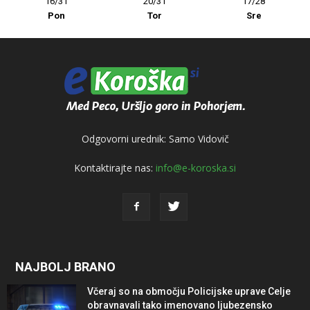
16/31
20/31
17/28
Pon
Tor
Sre
Odgovorni urednik: Samo Vidovič
Kontaktirajte nas:
info@e-koroska.si
NAJBOLJ BRANO
Včeraj so na območju Policijske uprave Celje
obravnavali tako imenovano ljubezensko