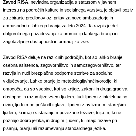
Zavod RISA
, nevladna organizacija s statusom v javnem
interesu na področjih kulture in socialnega varstva, je objavil poziv
za zbiranje predlogov oz. prijav za nove ambasadorje in
ambasadorke lahkega branja za leto 2024. Ta razpis je del
dolgoročnega prizadevanja za promocijo lahkega branja in
zagotavljanje dostopnosti informacij za vse.
Zavod RISA deluje na različnih področjih, kot so lahko branje,
osebna asistenca, zagovorništvo in samozagovorništvo, ter
razvija in nudi brezplačne podporne storitve za socialno
vključevanje. Lahko branje je metodologija/način/orodje, ki
omogoča, da so vsebine, kot so knjige, zakoni in druga gradiva,
dostopne in razumljive vsem ljudem, tudi ljudem z intelektualno
oviro, ljudem po poškodbi glave, ljudem z avtizmom, starejšim
ljudem, ki imajo s staranjem povezane težave, tujcem, ki ne
poznajo dobro jezika, in drugim ljudem, ki imajo težave pri
pisanju, branju ali razumevanju standardnega jezika.