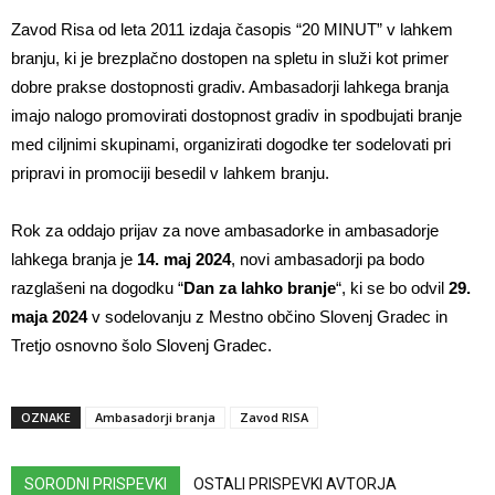
Zavod Risa od leta 2011 izdaja časopis “20 MINUT” v lahkem
branju, ki je brezplačno dostopen na spletu in služi kot primer
dobre prakse dostopnosti gradiv. Ambasadorji lahkega branja
imajo nalogo promovirati dostopnost gradiv in spodbujati branje
med ciljnimi skupinami, organizirati dogodke ter sodelovati pri
pripravi in promociji besedil v lahkem branju.
Rok za oddajo prijav za nove ambasadorke in ambasadorje
lahkega branja je
14. maj 2024
, novi ambasadorji pa bodo
razglašeni na dogodku “
Dan za lahko branje
“, ki se bo odvil
29.
maja 2024
v sodelovanju z Mestno občino Slovenj Gradec in
Tretjo osnovno šolo Slovenj Gradec.
OZNAKE
Ambasadorji branja
Zavod RISA
SORODNI PRISPEVKI
OSTALI PRISPEVKI AVTORJA