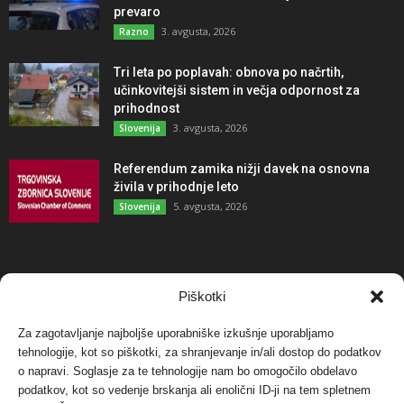
prevaro
3. avgusta, 2026
Razno
Tri leta po poplavah: obnova po načrtih,
učinkovitejši sistem in večja odpornost za
prihodnost
3. avgusta, 2026
Slovenija
Referendum zamika nižji davek na osnovna
živila v prihodnje leto
5. avgusta, 2026
Slovenija
NAJBOLJ KOMENTIRANO
Piškotki
Za zagotavljanje najboljše uporabniške izkušnje uporabljamo
Protest proti vetrnim elektrarnam na Ojstrici, v
tehnologije, kot so piškotki, za shranjevanje in/ali dostop do podatkov
svetu pa vedno bolj...
o napravi. Soglasje za te tehnologije nam bo omogočilo obdelavo
12. maja, 2017
Dogodki
podatkov, kot so vedenje brskanja ali enolični ID-ji na tem spletnem