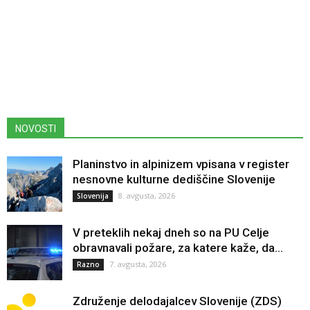
NOVOSTI
Planinstvo in alpinizem vpisana v register
nesnovne kulturne dediščine Slovenije
8. avgusta, 2026
Slovenija
V preteklih nekaj dneh so na PU Celje
obravnavali požare, za katere kaže, da...
7. avgusta, 2026
Razno
Združenje delodajalcev Slovenije (ZDS)