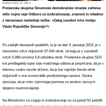
Poslanci SDS, Vir: sds.si
Poslanska skupina Slovenske demokratske stranke zahteva
sklic nujne seje Odbora za izobraževanje, znanost in mladino
z obravnavo naslednje točke:
»Zakaj zasebni vrtci motijo
Vlado Republike Slovenije?«
Po zadnjih dostopnih podatkih, to je na dan 9. januarja 2024, je v
slovenske vrtce vključenih 97.645 otrok, od tega je v zasebnih
vrtcih 5.088 oziroma 5,8 odstotka otrok. Poslanska skupina SDS
kot predlagatelj nujne seje matičnega odbora je prepričana, da je v
interesu vsake razvite države, da je kar najvišje število otrok
vključenih v eno izmed oblik predšolskega varstva. Stroka
opozarja, da je vrtec izjemnega pomena za otrokov razvoj in
njegovo osamosvajanje.
Na Ministrstvu za vzgojo in izobraževanje so za portal N1 potrdili,