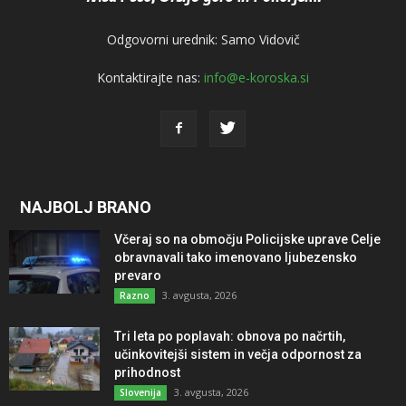
Odgovorni urednik: Samo Vidovič
Kontaktirajte nas:
info@e-koroska.si
NAJBOLJ BRANO
Včeraj so na območju Policijske uprave Celje
obravnavali tako imenovano ljubezensko
prevaro
3. avgusta, 2026
Razno
Tri leta po poplavah: obnova po načrtih,
učinkovitejši sistem in večja odpornost za
prihodnost
3. avgusta, 2026
Slovenija