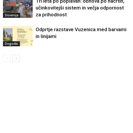
Tri leta po poplavah: obnova po načrtih,
učinkovitejši sistem in večja odpornost
za prihodnost
Slovenija
Odprtje razstave Vuzenica med barvami
in linijami
Dogodki