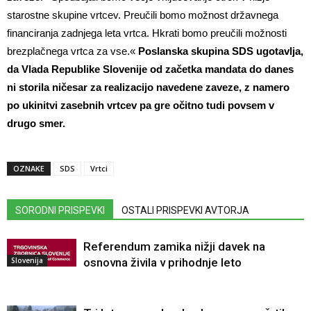
starostne skupine vrtcev. Preučili bomo možnost državnega
financiranja zadnjega leta vrtca. Hkrati bomo preučili možnosti
brezplačnega vrtca za vse.«
Poslanska skupina SDS ugotavlja,
da Vlada Republike Slovenije od začetka mandata do danes
ni storila ničesar za realizacijo navedene zaveze, z namero
po ukinitvi zasebnih vrtcev pa gre očitno tudi povsem v
drugo smer.
OZNAKE
SDS
Vrtci
SORODNI PRISPEVKI
OSTALI PRISPEVKI AVTORJA
Referendum zamika nižji davek na
Slovenija
osnovna živila v prihodnje leto