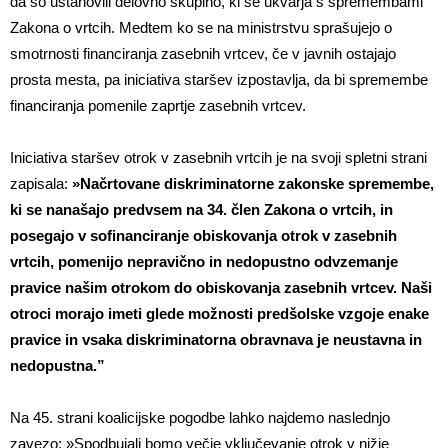
da so ustanovili delovno skupino, ki se ukvarja s spremembami
Zakona o vrtcih. Medtem ko se na ministrstvu sprašujejo o
smotrnosti financiranja zasebnih vrtcev, če v javnih ostajajo
prosta mesta, pa iniciativa staršev izpostavlja, da bi spremembe
financiranja pomenile zaprtje zasebnih vrtcev.
Iniciativa staršev otrok v zasebnih vrtcih je na svoji spletni strani
zapisala:
»Načrtovane diskriminatorne zakonske spremembe,
ki se nanašajo predvsem na 34. člen Zakona o vrtcih, in
posegajo v sofinanciranje obiskovanja otrok v zasebnih
vrtcih, pomenijo nepravično in nedopustno odvzemanje
pravice našim otrokom do obiskovanja zasebnih vrtcev. Naši
otroci morajo imeti glede možnosti predšolske vzgoje enake
pravice in vsaka diskriminatorna obravnava je neustavna in
nedopustna.”
Na 45. strani koalicijske pogodbe lahko najdemo naslednjo
zavezo: »Spodbujali bomo večje vključevanje otrok v nižje