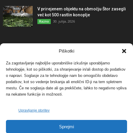
V prirejenem objektu na območju Štor zasegli
več kot 500 rastlin konoplje
30. julija, 2026
Razno
NAJBOLJ KOMENTIRANO
Piškotki
Za zagotavljanje najboljše uporabniške izkušnje uporabljamo
Protest proti vetrnim elektrarnam na Ojstrici, v
svetu pa vedno bolj...
tehnologije, kot so piškotki, za shranjevanje in/ali dostop do podatkov
o napravi. Soglasje za te tehnologije nam bo omogočilo obdelavo
12. maja, 2017
Dogodki
podatkov, kot so vedenje brskanja ali enolični ID-ji na tem spletnem
mestu. Če ne soglasja date ali ga prekličete, lahko to negativno vpliva
Tožilstvo v Celovcu v korist elektrarnam
na nekatere funkcije in možnosti.
Verbund
29. januarja, 2018
Dogodki
Upravljanje storitev
FOTO: Razstava cvetličarskega mojstra Andreja
Sprejmi
Rusa
27. novembra, 2017
Dogodki