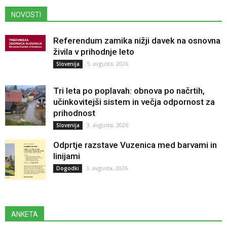
NOVOSTI
Referendum zamika nižji davek na osnovna
živila v prihodnje leto
5. avgusta, 2026
Slovenija
Tri leta po poplavah: obnova po načrtih,
učinkovitejši sistem in večja odpornost za
prihodnost
3. avgusta, 2026
Slovenija
Odprtje razstave Vuzenica med barvami in
linijami
3. avgusta, 2026
Dogodki
ANKETA