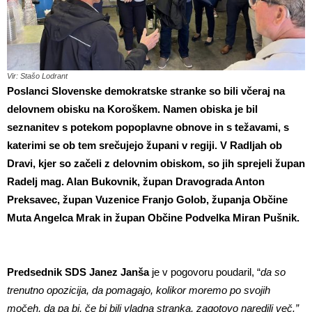
Vir: Stašo Lodrant
Poslanci Slovenske demokratske stranke so bili včeraj na
delovnem obisku na Koroškem.
Namen obiska je bil
seznanitev s potekom popoplavne obnove in s težavami, s
katerimi se ob tem srečujejo župani v regiji
.
V Radljah ob
Dravi,
kjer so začeli z delovnim obiskom, so jih sprejeli
župan
Radelj mag. Alan Bukovnik, župan Dravograda Anton
Preksavec, župan Vuzenice Franjo Golob, županja Občine
Muta Angelca Mrak in župan Občine Podvelka Miran Pušnik.
Predsednik SDS Janez Janša
je v pogovoru poudaril, “
da so
trenutno opozicija, da pomagajo, kolikor moremo po svojih
močeh, da pa bi, če bi bili vladna stranka, zagotovo naredili več.”