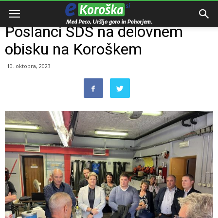
Domov
Razno
Poslanci SDS na delovnem
obisku na Koroškem
10. oktobra, 2023