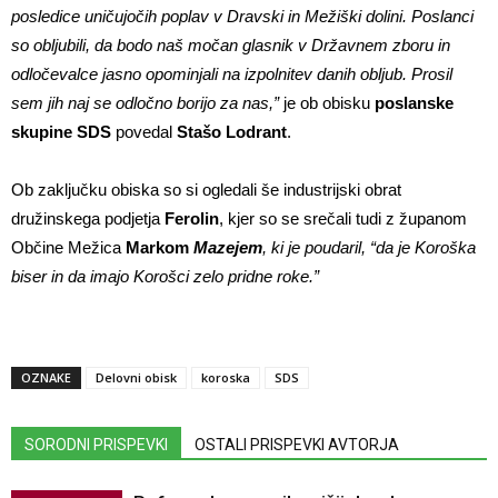
posledice uničujočih poplav v Dravski in Mežiški dolini. Poslanci
so obljubili, da bodo naš močan glasnik v Državnem zboru in
odločevalce jasno opominjali na izpolnitev danih obljub. Prosil
sem jih naj se odločno borijo za nas,”
je ob obisku
poslanske
skupine SDS
povedal
Stašo Lodrant
.
Ob zaključku obiska so si ogledali še industrijski obrat
družinskega podjetja
Ferolin
, kjer so se srečali tudi z županom
Občine Mežica
Markom
Mazejem
, ki je poudaril, “da je Koroška
biser in da imajo Korošci zelo pridne roke.”
OZNAKE
Delovni obisk
koroska
SDS
SORODNI PRISPEVKI
OSTALI PRISPEVKI AVTORJA