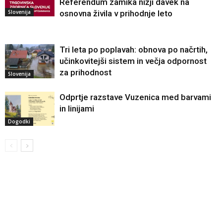
Referendum zamika nižji davek na
Slovenija
osnovna živila v prihodnje leto
Tri leta po poplavah: obnova po načrtih,
učinkovitejši sistem in večja odpornost
za prihodnost
Slovenija
Odprtje razstave Vuzenica med barvami
in linijami
Dogodki