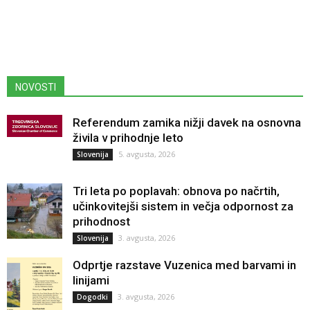
NOVOSTI
Referendum zamika nižji davek na osnovna
živila v prihodnje leto
5. avgusta, 2026
Slovenija
Tri leta po poplavah: obnova po načrtih,
učinkovitejši sistem in večja odpornost za
prihodnost
3. avgusta, 2026
Slovenija
Odprtje razstave Vuzenica med barvami in
linijami
3. avgusta, 2026
Dogodki