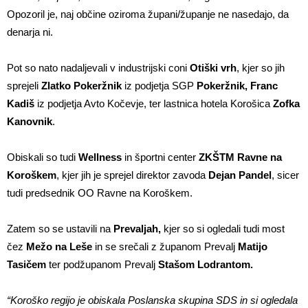
Opozoril je, naj občine oziroma župani/županje ne nasedajo, da
denarja ni.
Pot so nato nadaljevali v industrijski coni
Otiški vrh
, kjer so jih
sprejeli
Zlatko Pokeržnik
iz podjetja SGP
Pokeržnik, Franc
Kadiš
iz podjetja Avto Kočevje, ter lastnica hotela Korošica
Zofka
Kanovnik
.
Obiskali so tudi
Wellness
in športni center
ZKŠTM Ravne na
Koroškem
, kjer jih je sprejel direktor zavoda
Dejan Pandel
, sicer
tudi predsednik OO Ravne na Koroškem.
Zatem so se ustavili na
Prevaljah,
kjer so
si ogledali tudi most
čez
Mežo na Leše
in se srečali z županom
Prevalj
Matijo
Tasičem
ter
podžupanom Prevalj
Stašom Lodrantom.
“Koroško regijo je obiskala Poslanska skupina SDS in si ogledala