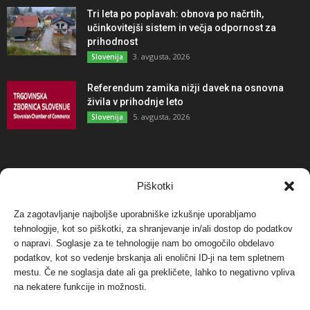
Tri leta po poplavah: obnova po načrtih,
učinkovitejši sistem in večja odpornost za
prihodnost
3. avgusta, 2026
Slovenija
Referendum zamika nižji davek na osnovna
živila v prihodnje leto
5. avgusta, 2026
Slovenija
NAJBOLJ KOMENTIRANO
Piškotki
Za zagotavljanje najboljše uporabniške izkušnje uporabljamo
Protest proti vetrnim elektrarnam na Ojstrici, v
tehnologije, kot so piškotki, za shranjevanje in/ali dostop do podatkov
svetu pa vedno bolj...
o napravi. Soglasje za te tehnologije nam bo omogočilo obdelavo
12. maja, 2017
Dogodki
podatkov, kot so vedenje brskanja ali enolični ID-ji na tem spletnem
mestu. Če ne soglasja date ali ga prekličete, lahko to negativno vpliva
Tožilstvo v Celovcu v korist elektrarnam
na nekatere funkcije in možnosti.
Verbund