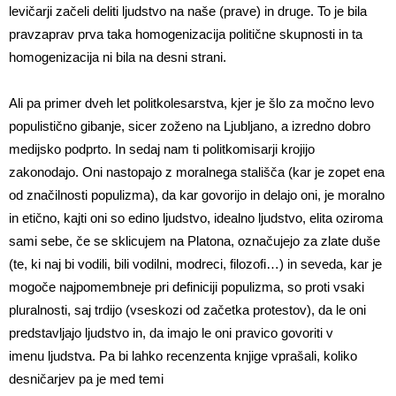
levičarji začeli deliti ljudstvo na naše (prave) in druge. To je bila
pravzaprav prva taka homogenizacija politične skupnosti in ta
homogenizacija ni bila na desni strani.
Ali pa primer dveh let politkolesarstva, kjer je šlo za močno levo
populistično gibanje, sicer zoženo na Ljubljano, a izredno dobro
medijsko podprto. In sedaj nam ti politkomisarji krojijo
zakonodajo. Oni nastopajo z moralnega stališča (kar je zopet ena
od značilnosti populizma), da kar govorijo in delajo oni, je moralno
in etično, kajti oni so edino ljudstvo, idealno ljudstvo, elita oziroma
sami sebe, če se sklicujem na Platona, označujejo za zlate duše
(te, ki naj bi vodili, bili vodilni, modreci, filozofi…) in seveda, kar je
mogoče najpomembneje pri definiciji populizma, so proti vsaki
pluralnosti, saj trdijo (vseskozi od začetka protestov), da le oni
predstavljajo ljudstvo in, da imajo le oni pravico govoriti v
imenu ljudstva. Pa bi lahko recenzenta knjige vprašali, koliko
desničarjev pa je med temi