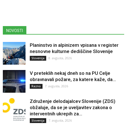
NOVOSTI
Planinstvo in alpinizem vpisana v register
nesnovne kulturne dediščine Slovenije
8. avgusta, 2026
Slovenija
V preteklih nekaj dneh so na PU Celje
obravnavali požare, za katere kaže, da...
7. avgusta, 2026
Razno
Združenje delodajalcev Slovenije (ZDS)
obžaluje, da se je uveljavitev zakona o
interventnih ukrepih za...
7. avgusta, 2026
Slovenija