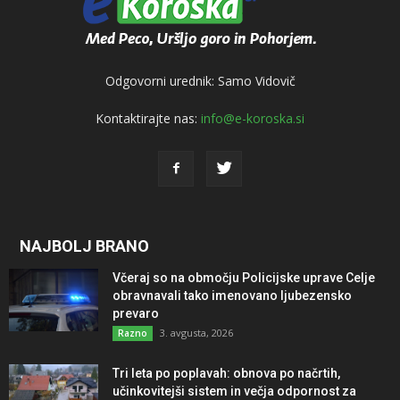
Odgovorni urednik: Samo Vidovič
Kontaktirajte nas:
info@e-koroska.si
NAJBOLJ BRANO
Včeraj so na območju Policijske uprave Celje
obravnavali tako imenovano ljubezensko
prevaro
3. avgusta, 2026
Razno
Tri leta po poplavah: obnova po načrtih,
učinkovitejši sistem in večja odpornost za