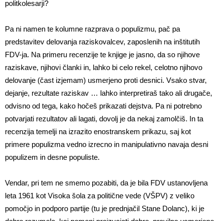
politkolesarji?
Pa ni namen te kolumne razprava o populizmu, pač pa
predstavitev delovanja raziskovalcev, zaposlenih na inštitutih
FDV-ja. Na primeru recenzije te knjige je jasno, da so njihove
raziskave, njihovi članki in, lahko bi celo rekel, celotno njihovo
delovanje (čast izjemam) usmerjeno proti desnici. Vsako stvar,
dejanje, rezultate raziskav … lahko interpretiraš tako ali drugače,
odvisno od tega, kako hočeš prikazati dejstva. Pa ni potrebno
potvarjati rezultatov ali lagati, dovolj je da nekaj zamolčiš. In ta
recenzija temelji na izrazito enostranskem prikazu, saj kot
primere populizma vedno izrecno in manipulativno navaja desni
populizem in desne populiste.
Vendar, pri tem ne smemo pozabiti, da je bila FDV ustanovljena
leta 1961 kot Visoka šola za politične vede (VŠPV) z veliko
pomočjo in podporo partije (tu je prednjačil Stane Dolanc), ki je