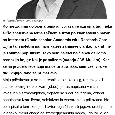
dr. Štefan Šumah, vir: Facebook
Ko me zanima določena tema ali vprašanje oziroma tudi neka
širša znanstvena tema začnem surfati po znanstvenih bazah
na internetu (Goole scholar, Academia.edu, Research Gate
…) in tam naletim na marsikatere zanimive članke. Tokrat me
je zanimal populizem. Tako sem naletel na članek oziroma
recenzijo knjige Kaj je populizem (avtorja J.W. Mullera). Ker
se mi je zdela recenzija malce pristranska, sem vzel v roke
tudi knjigo, tako za primerjavo.
Moja pričakovanja so se uresničila, kritika knjig, recenzija ali
članek o knjigi (kakor vam ljubše), je res napisana v maniri
levosučnih strokovnjakov, dejstva so sicer navedena, vendar
popolnoma izmaličena, selektivna in enostransko prikazana. Ne
bom pisal o tem, kdo je bil avtor tega članka (njegovo srednje ime
je enako imenu enega od staroegipčanskih bogov), dovolj je, da