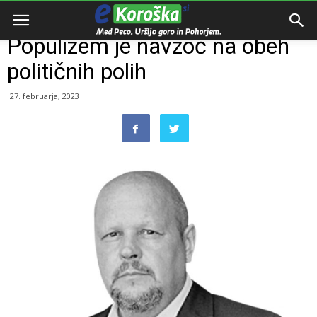
Domov
Kolumna
Populizem je navzoč na obeh
političnih polih
27. februarja, 2023