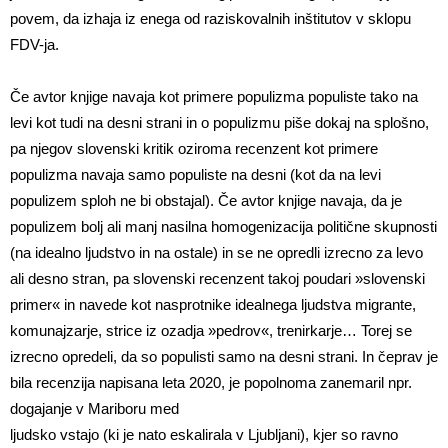
povem, da izhaja iz enega od raziskovalnih inštitutov v sklopu
FDV-ja.
Če avtor knjige navaja kot primere populizma populiste tako na
levi kot tudi na desni strani in o populizmu piše dokaj na splošno,
pa njegov slovenski kritik oziroma recenzent kot primere
populizma navaja samo populiste na desni (kot da na levi
populizem sploh ne bi obstajal). Če avtor knjige navaja, da je
populizem bolj ali manj nasilna homogenizacija politične skupnosti
(na idealno ljudstvo in na ostale) in se ne opredli izrecno za levo
ali desno stran, pa slovenski recenzent takoj poudari »slovenski
primer« in navede kot nasprotnike idealnega ljudstva migrante,
komunajzarje, strice iz ozadja »pedrov«, trenirkarje… Torej se
izrecno opredeli, da so populisti samo na desni strani. In čeprav je
bila recenzija napisana leta 2020, je popolnoma zanemaril npr.
dogajanje v Mariboru med
ljudsko vstajo (ki je nato eskalirala v Ljubljani), kjer so ravno