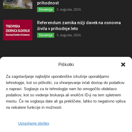
prihodnost
3. avgusta, 2026
Slovenija
Referendum zamika nižji davek na osnovna
živila v prihodnje leto
5. avgusta, 2026
Slovenija
NAJBOLJ KOMENTIRANO
Piškotki
Za zagotavljanje najboljše uporabniške izkušnje uporabljamo
Protest proti vetrnim elektrarnam na Ojstrici, v
tehnologije, kot so piškotki, za shranjevanje in/ali dostop do podatkov
svetu pa vedno bolj...
o napravi. Soglasje za te tehnologije nam bo omogočilo obdelavo
12. maja, 2017
Dogodki
podatkov, kot so vedenje brskanja ali enolični ID-ji na tem spletnem
mestu. Če ne soglasja date ali ga prekličete, lahko to negativno vpliva
Tožilstvo v Celovcu v korist elektrarnam
na nekatere funkcije in možnosti.
Verbund
29. januarja, 2018
Dogodki
Upravljanje storitev