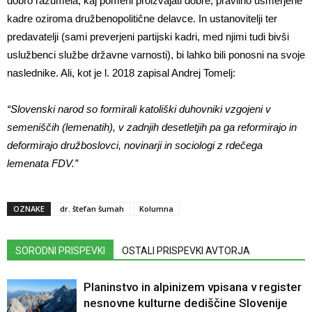
dobro razumela, kaj pomeni proizvajati dobre, pravilno usmerjene
kadre oziroma družbenopolitične delavce. In ustanovitelji ter
predavatelji (sami preverjeni partijski kadri, med njimi tudi bivši
uslužbenci službe državne varnosti), bi lahko bili ponosni na svoje
naslednike. Ali, kot je l. 2018 zapisal Andrej Tomelj:
“Slovenski narod so formirali katoliški duhovniki vzgojeni v
semeniščih (lemenatih), v zadnjih desetletjih pa ga reformirajo in
deformirajo družboslovci, novinarji in sociologi z rdečega
lemenata FDV.”
OZNAKE
dr. štefan šumah
Kolumna
SORODNI PRISPEVKI
OSTALI PRISPEVKI AVTORJA
Planinstvo in alpinizem vpisana v register
nesnovne kulturne dediščine Slovenije