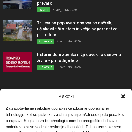
prevaro
3. avgusta, 2026
Razno
Tri leta po poplavah: obnova po načrtih,
učinkovitejši sistem in večja odpornost za
prihodnost
3. avgusta, 2026
Slovenija
Referendum zamika nižji davek na osnovna
živila v prihodnje leto
5. avgusta, 2026
Slovenija
NAJBOLJ KOMENTIRANO
Piškotki
Za zagotavljanje najboljše uporabniške izkušnje uporabljamo
Protest proti vetrnim elektrarnam na Ojstrici, v
tehnologije, kot so piškotki, za shranjevanje in/ali dostop do podatkov
svetu pa vedno bolj...
o napravi. Soglasje za te tehnologije nam bo omogočilo obdelavo
12. maja, 2017
Dogodki
podatkov, kot so vedenje brskanja ali enolični ID-ji na tem spletnem