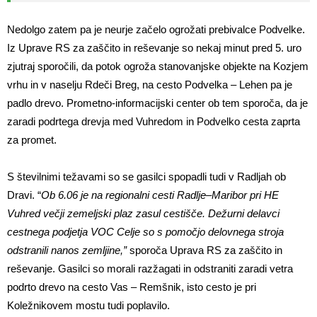
Nedolgo zatem pa je neurje začelo ogrožati prebivalce Podvelke.
Iz Uprave RS za zaščito in reševanje so nekaj minut pred 5. uro
zjutraj sporočili, da potok ogroža stanovanjske objekte na Kozjem
vrhu in v naselju Rdeči Breg, na cesto Podvelka – Lehen pa je
padlo drevo. Prometno-informacijski center ob tem sporoča, da je
zaradi podrtega drevja med Vuhredom in Podvelko cesta zaprta
za promet.
S številnimi težavami so se gasilci spopadli tudi v Radljah ob
Dravi. “
Ob 6.06 je na regionalni cesti Radlje–Maribor pri HE
Vuhred večji zemeljski plaz zasul cestišče. Dežurni delavci
cestnega podjetja VOC Celje so s pomočjo delovnega stroja
odstranili nanos zemljine,”
sporoča Uprava RS za zaščito in
reševanje. Gasilci so morali razžagati in odstraniti zaradi vetra
podrto drevo na cesto Vas – Remšnik, isto cesto je pri
Koležnikovem mostu tudi poplavilo.