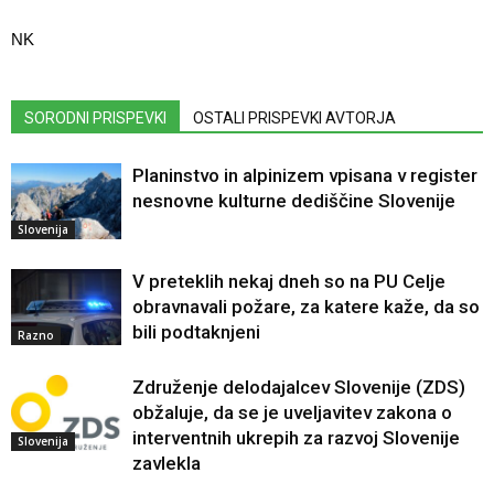
NK
SORODNI PRISPEVKI
OSTALI PRISPEVKI AVTORJA
Planinstvo in alpinizem vpisana v register
nesnovne kulturne dediščine Slovenije
Slovenija
V preteklih nekaj dneh so na PU Celje
obravnavali požare, za katere kaže, da so
bili podtaknjeni
Razno
Združenje delodajalcev Slovenije (ZDS)
obžaluje, da se je uveljavitev zakona o
interventnih ukrepih za razvoj Slovenije
Slovenija
zavlekla