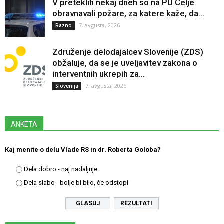
V preteklih nekaj dneh so na PU Celje
obravnavali požare, za katere kaže, da...
7. avgusta, 2026
Razno
Združenje delodajalcev Slovenije (ZDS)
obžaluje, da se je uveljavitev zakona o
interventnih ukrepih za...
7. avgusta, 2026
Slovenija
ANKETA
Kaj menite o delu Vlade RS in dr. Roberta Goloba?
Dela dobro - naj nadaljuje
Dela slabo - bolje bi bilo, če odstopi
REZULTATI