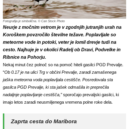
Fotografija je simbolična. © Can Stock Photo
Neurje z močnim vetrom je v zgodnjih jutranjih urah na
Koroškem povzročilo številne težave. Poplavljale so
meteorne vode in potoki, veter je lomil drevje tudi na
cesto. Najhuje je v okolici Radelj ob Dravi, Podvelke in
Ribnice na Pohorju.
Nekaj minut čez polnoč so na pomoč hiteli gasilci PGD Prevalje.
“
Ob 0.17 je na ulici Trg v občini Prevalje, zaradi zamašenega
jaška meteorna voda poplavljala cestišče. Posredovala sta
gasilca PGD Prevalje, ki sta jašek odmašila in preprečila
nadaljnje poplavljanje cestišča,”
sporočajo prevaljski gasilci, ki
imajo letos zaradi neusmiljenega vremena polne roke dela.
Zaprta cesta do Maribora