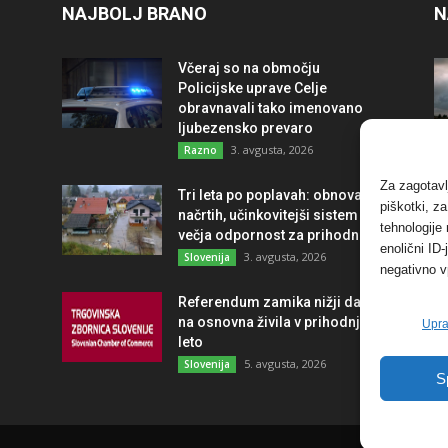
NAJBOLJ BRANO
N
Včeraj so na območju
Policijske uprave Celje
obravnavali tako imenovano
ljubezensko prevaro
3. avgusta, 2026
Razno
Za zagotavl
Tri leta po poplavah: obnova po
piškotki, z
načrtih, učinkovitejši sistem in
tehnologije
večja odpornost za prihodnost
enolični ID
3. avgusta, 2026
Slovenija
negativno v
Referendum zamika nižji davek
na osnovna živila v prihodnje
Upra
leto
5. avgusta, 2026
Slovenija
S