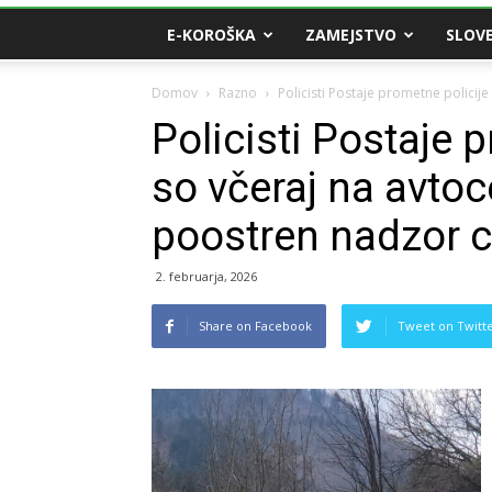
E-KOROŠKA
ZAMEJSTVO
SLOVE
Domov
Razno
Policisti Postaje prometne policije 
Policisti Postaje 
so včeraj na avtoce
poostren nadzor 
2. februarja, 2026
Share on Facebook
Tweet on Twitt