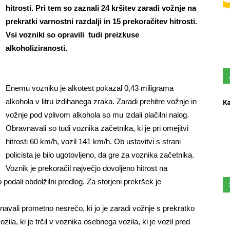
hitrosti. Pri tem so zaznali 24 kršitev zaradi vožnje na
prekratki varnostni razdalji in 15 prekoračitev hitrosti.
Vsi vozniki so opravili tudi preizkuse
alkoholiziranosti.
Enemu vozniku je alkotest pokazal 0,43 miligrama
alkohola v litru izdihanega zraka. Zaradi prehitre vožnje in
Ka
vožnje pod vplivom alkohola so mu izdali plačilni nalog.
Obravnavali so tudi voznika začetnika, ki je pri omejitvi
hitrosti 60 km/h, vozil 141 km/h. Ob ustavitvi s strani
policista je bilo ugotovljeno, da gre za voznika začetnika.
Voznik je prekoračil največjo dovoljeno hitrost na
odali obdolžilni predlog. Za storjeni prekršek je
navali prometno nesrečo, ki jo je zaradi vožnje s prekratko
ila, ki je trčil v voznika osebnega vozila, ki je vozil pred