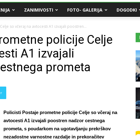
NIJA
ZANIMIVOSTI
FOTO- GALERIJA
DOGODKI
Celje so včeraj na avtocesti A1 izvajali poostren...
prometne policije Celje
sti A1 izvajali
cestnega prometa
er
Policisti Postaje prometne policije Celje so včeraj na
avtocesti A1 izvajali poostren nadzor cestnega
prometa, s poudarkom na ugotavljanju prekrškov
nezadostne varnostne razdalje in prekoračitev