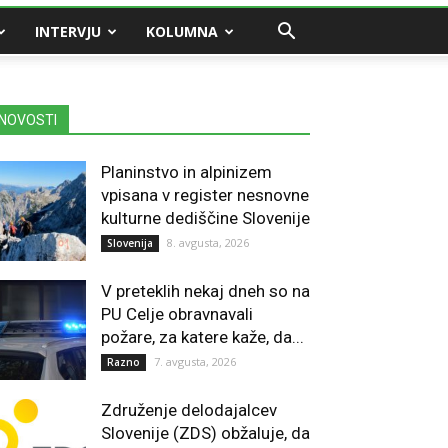
INTERVJU
KOLUMNA
NOVOSTI
Planinstvo in alpinizem
vpisana v register nesnovne
kulturne dediščine Slovenije
8. avgusta, 2026
Slovenija
V preteklih nekaj dneh so na
PU Celje obravnavali
požare, za katere kaže, da...
7. avgusta, 2026
Razno
Združenje delodajalcev
Slovenije (ZDS) obžaluje, da