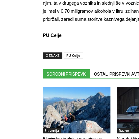
njim, ta v drugega voznika in slednji še v voznic
je imel v 0,70 miligramov alkohola v litru izdi
pridržali, zaradi suma storitve kaznivega dejan
PU Celje
OZNAKE
PU Celje
SORODNI PRISPEVKI
OSTALI PRISPEVKI A
Slovenija
Razno
Planinstvo in alpinizem vpisana v
V preteklih