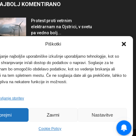
AJBOLJ KOMENTIRANO
Protest proti vetrnim
elektrarnam na Ojstrici, v svetu
pa vedno bolj...
12. maja, 2017
Dogodki
Piškotki
Tožilstvo v Celovcu v korist
janje najboljše uporabniške izkušnje uporabljamo tehnologije, kot so
elektrarnam Verbund
a shranjevanje in/ali dostop do podatkov o napravi. Soglasje za te
29. januarja, 2018
Dogodki
 nam bo omogočilo obdelavo podatkov, kot so vedenje brskanja ali
-ji na tem spletnem mestu. Če ne soglasja date ali ga prekličete, lahko to
pliva na nekatere funkcije in možnosti.
FOTO: Razstava cvetličarskega
mojstra Andreja Rusa
27. novembra, 2017
Dogodki
vljanje storitev
prejmi
Zavrni
Nastavitve
Cookie Policy