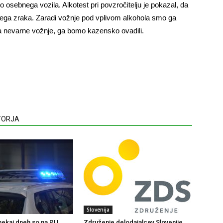
o osebnega vozila. Alkotest pri povzročitelju je pokazal, da
hanega zraka. Zaradi vožnje pod vplivom alkohola smo ga
ja nevarne vožnje, ga bomo kazensko ovadili.
VTORJA
Slovenija
 nekaj dneh so na PU
Združenje delodajalcev Slovenije