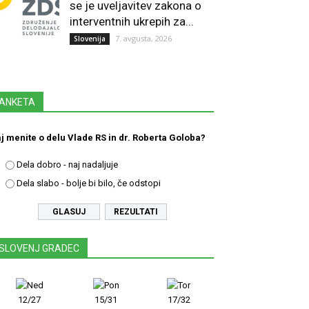
se je uveljavitev zakona o
interventnih ukrepih za...
7. avgusta, 2026
Slovenija
ANKETA
j menite o delu Vlade RS in dr. Roberta Goloba?
Dela dobro - naj nadaljuje
Dela slabo - bolje bi bilo, če odstopi
REZULTATI
SLOVENJ GRADEC
12/27
15/31
17/32