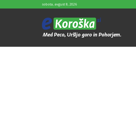
sobota, avgust 8, 2026
e-
Koroška