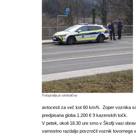
Fotografija je simbolična
avtocesti za več kot 60 km/h. Zoper voznika so p
predpisana globa 1.200 € 9 kazenskih točk.
V petek, okoli 18.30 ure smo v Škofji vasi obrav
varnostno razdaljo povzročil voznik tovornega voz