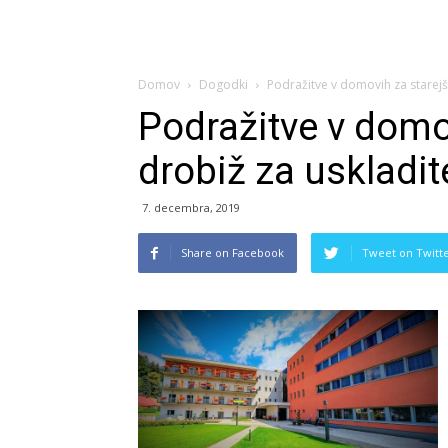
Domov
Dogodki
Podražitve v domovih za starejš
Podražitve v domov
drobiž za uskladit
7. decembra, 2019
Share on Facebook
Tweet on Twitt