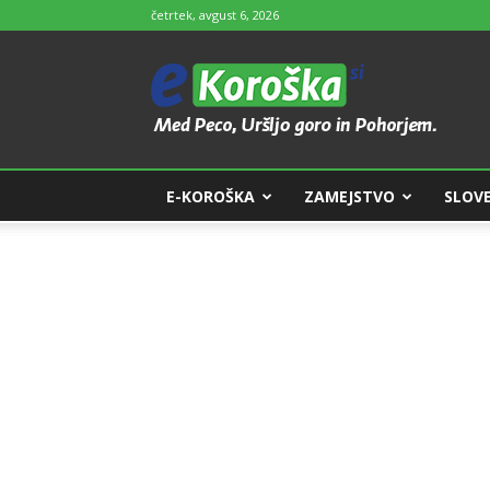
četrtek, avgust 6, 2026
e-
Koroška
E-KOROŠKA
ZAMEJSTVO
SLOVE