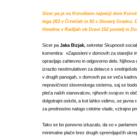
Sicer pa je na Koroškem največji dom Koroš
tega 263 v Črnečah in 92 v Slovenj Gradcu. D
Hmelina v Radljah ob Dravi 152 postelj in D
Sicer pa
Jaka Bizjak,
sekretar Skupnosti social
komentira: »Zaposleni v domovih za starejše in 
opravljajo zahtevno in odgovorno delo. Njihova 
izrazito nestimulativen za delavce s srednješols
v drugih panogah, v domovih pa se veča kadrovsk
nepravičnost slovenskega sistema, saj se bodo s
pleča naših stanovalcev, njihovih svojcev in obč
dolgotrajni oskrbi, a kot lahko vidimo, se javna
za prednostno nalogo celotne vlade, vztrajno pr
Tako se bo ponovno izkazalo, da so v parlamentu i
minimalne plače brez drugih spremljajočih ukrep