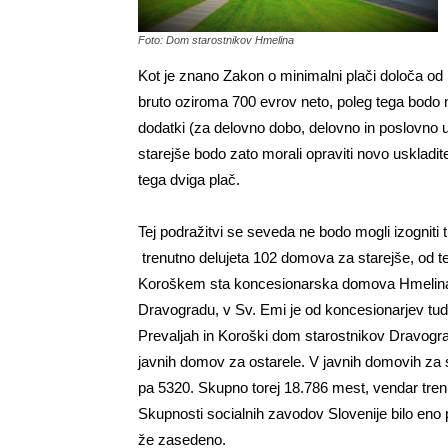
Foto: Dom starostnikov Hmelina
Kot je znano Zakon o minimalni plači določa od
bruto oziroma 700 evrov neto, poleg tega bodo na
dodatki (za delovno dobo, delovno in poslovno 
starejše bodo zato morali opraviti novo uskladite
tega dviga plač.
Tej podražitvi se seveda ne bodo mogli izogniti
trenutno delujeta 102 domova za starejše, od t
Koroškem sta koncesionarska domova Hmelina v
Dravogradu, v Sv. Emi je od koncesionarjev tudi
Prevaljah in Koroški dom starostnikov Dravogra
javnih domov za ostarele. V javnih domovih za s
pa 5320. Skupno torej 18.786 mest, vendar trenu
Skupnosti socialnih zavodov Slovenije bilo eno
že zasedeno.