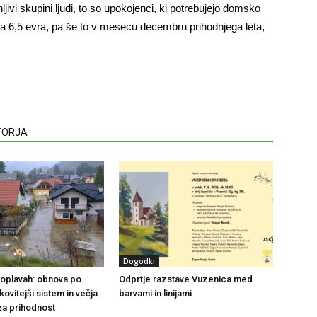
jivi skupini ljudi, to so upokojenci, ki potrebujejo domsko
za 6,5 evra, pa še to v mesecu decembru prihodnjega leta,
VTORJA
Dogodki
 poplavah: obnova po
Odprtje razstave Vuzenica med
nkovitejši sistem in večja
barvami in linijami
za prihodnost