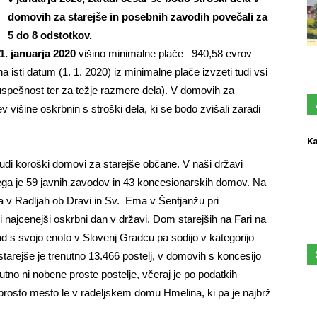
domovih za starejše in posebnih zavodih povečali za
5 do 8 odstotkov.
1. januarja 2020
višino minimalne plače 940,58 evrov
 isti datum (1. 1. 2020) iz minimalne plače izvzeti tudi vsi
uspešnost ter za težje razmere dela). V domovih za
v višine oskrbnin s stroški dela, ki se bodo zvišali zaradi
Ka
 tudi koroški domovi za starejše občane. V naši državi
ega je 59 javnih zavodov in 43 koncesionarskih domov. Na
 Radljah ob Dravi in Sv. Ema v Šentjanžu pri
 najcenejši oskrbni dan v državi. Dom starejših na Fari na
d s svojo enoto v Slovenj Gradcu pa sodijo v kategorijo
tarejše je trenutno 13.466 postelj, v domovih s koncesijo
tno ni nobene proste postelje, včeraj je po podatkih
 prosto mesto le v radeljskem domu Hmelina, ki pa je najbrž