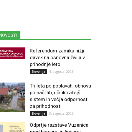
NOVOSTI
Referendum zamika nižji
davek na osnovna živila v
prihodnje leto
5. avgusta, 2026
Slovenija
Tri leta po poplavah: obnova
po načrtih, učinkovitejši
sistem in večja odpornost
za prihodnost
3. avgusta, 2026
Slovenija
Odprtje razstave Vuzenica
med barvami in linijami