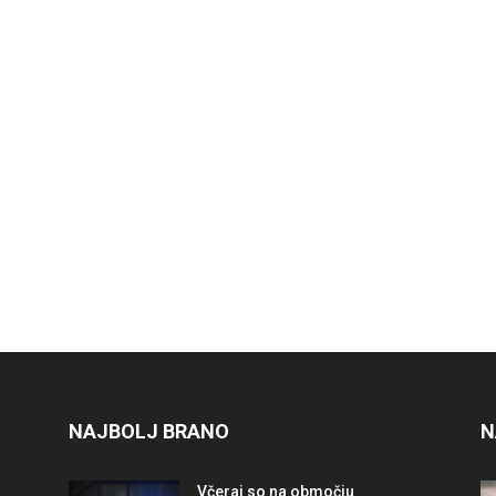
NAJBOLJ BRANO
N
Včeraj so na območju