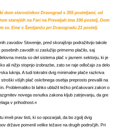
ki dom starostnikov Dravograd s 355 posteljami, od
om starejših na Fari na Prevaljah ima 190 postelj, Dom
om sv. Eme v Šentjanžu pri Dravogradu 21 postelj.
nih zavodov Slovenije, pred skorajšnjo podražitvijo takole
posebnih zavodih si zaslužijo primerno plačilo, saj
delovna mesta so del sistema plač v javnem sektorju, ki je
ko ali nižjo stopnjo izobrazbe, zato se raje odločajo za delo
a luknja. A tudi tokratni dvig minimalne plače razkriva
troški višjih plač oskrbnega osebja preprosto prevalili na
in. Problematiko bi lahko ublažil težko pričakovani zakon o
 razgrnitev novega osnutka zakona kljub zatrjevanju, da gre
elaga v prihodnost.«
meli prav tisti, ki so opozarjali, da bo zgolj dvig
ov države pomenil velike težave na drugih področjih. Pri