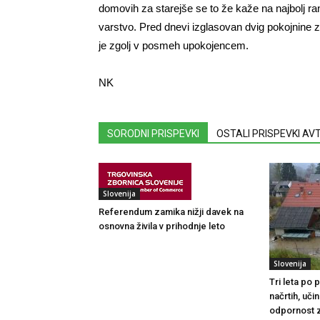
domovih za starejše se to že kaže na najbolj ranl
varstvo. Pred dnevi izglasovan dvig pokojnine 
je zgolj v posmeh upokojencem.
NK
SORODNI PRISPEVKI
OSTALI PRISPEVKI A
Slovenija
Referendum zamika nižji davek na
osnovna živila v prihodnje leto
Slovenija
Tri leta po
načrtih, uči
odpornost 