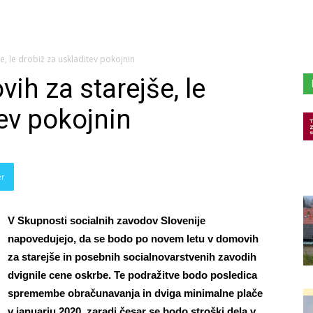
e, le drobiž za uskladitev pokojnin
ih za starejše, le
ev pokojnin
er
V Skupnosti socialnih zavodov Slovenije
napovedujejo, da se bodo po novem letu v domovih
za starejše in posebnih socialnovarstvenih zavodih
dvignile cene oskrbe. Te podražitve bodo posledica
spremembe obračunavanja in dviga minimalne plače
v januarju 2020, zaradi česar se bodo stroški dela v