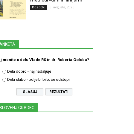
3. avgusta, 2026
Dogodki
ANKETA
j menite o delu Vlade RS in dr. Roberta Goloba?
Dela dobro - naj nadaljuje
Dela slabo - bolje bi bilo, če odstopi
REZULTATI
SLOVENJ GRADEC