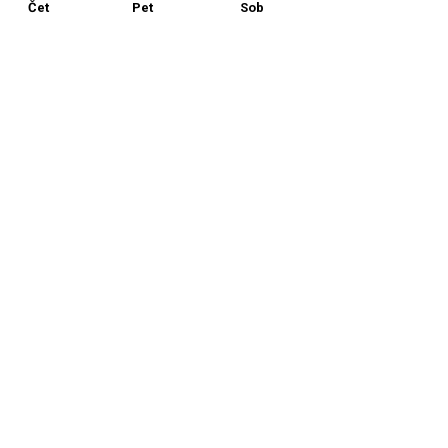
Čet
Pet
Sob