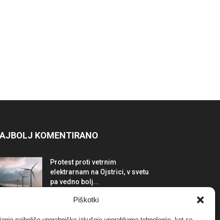
AJBOLJ KOMENTIRANO
Protest proti vetrnim
elektrarnam na Ojstrici, v svetu
pa vedno bolj...
12. maja, 2017
Dogodki
Piškotki
Tožilstvo v Celovcu v korist
janje najboljše uporabniške izkušnje uporabljamo tehnologije, kot so