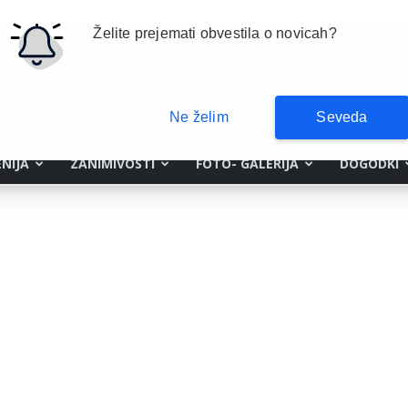
Želite prejemati obvestila o novicah?
Ne želim
Seveda
NIJA
ZANIMIVOSTI
FOTO- GALERIJA
DOGODKI