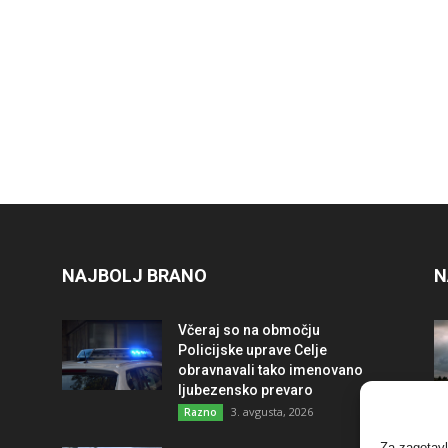
NAJBOLJ BRANO
N
Včeraj so na območju
Policijske uprave Celje
obravnavali tako imenovano
ljubezensko prevaro
3. avgusta, 2026
Razno
Za zagotavl