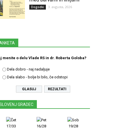
3. avgusta, 2026
Dogodki
ANKETA
j menite o delu Vlade RS in dr. Roberta Goloba?
Dela dobro - naj nadaljuje
Dela slabo - bolje bi bilo, če odstopi
REZULTATI
SLOVENJ GRADEC
17/33
16/28
19/28