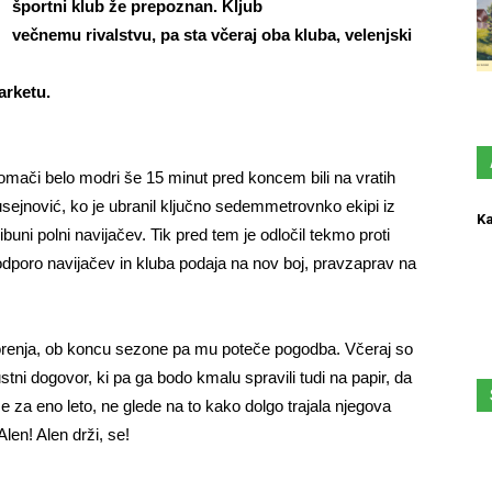
športni klub že prepoznan. Kljub
večnemu rivalstvu, pa sta včeraj oba kluba, velenjski
arketu.
omači belo modri še 15 minut pred koncem bili na vratih
 Husejnović, ko je ubranil ključno sedemmetrovnko ekipi iz
Ka
ibuni polni navijačev. Tik pred tem je odločil tekmo proti
poro navijačev in kluba podaja na nov boj, pravzaprav na
Gorenja, ob koncu sezone pa mu poteče pogodba. Včeraj so
tni dogovor, ki pa ga bodo kmalu spravili tudi na papir, da
a eno leto, ne glede na to kako dolgo trajala njegova
en! Alen drži, se!