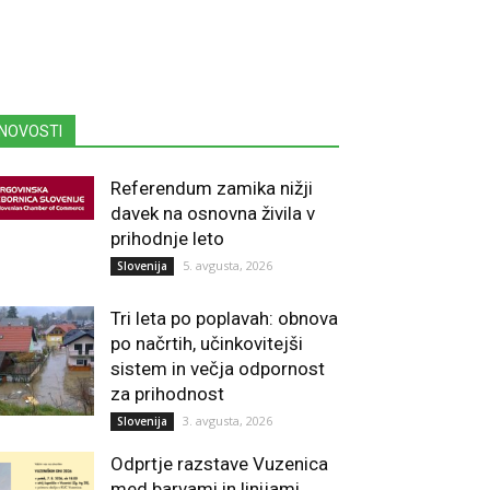
NOVOSTI
Referendum zamika nižji
davek na osnovna živila v
prihodnje leto
5. avgusta, 2026
Slovenija
Tri leta po poplavah: obnova
po načrtih, učinkovitejši
sistem in večja odpornost
za prihodnost
3. avgusta, 2026
Slovenija
Odprtje razstave Vuzenica
med barvami in linijami