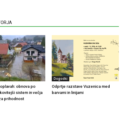
VTORJA
Dogodki
 poplavah: obnova po
Odprtje razstave Vuzenica med
nkovitejši sistem in večja
barvami in linijami
za prihodnost