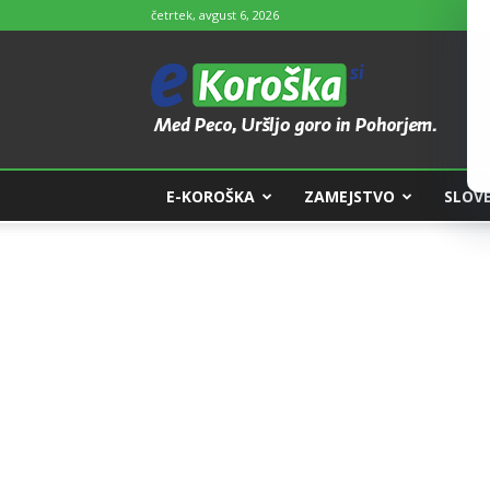
četrtek, avgust 6, 2026
e-
Koroška
E-KOROŠKA
ZAMEJSTVO
SLOVE