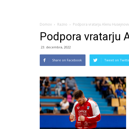
Domov
Razno
Podpora vratarju Alenu Husejnovi
Podpora vratarju 
23. decembra, 2022
Share on Facebook
Tweet on Twitt