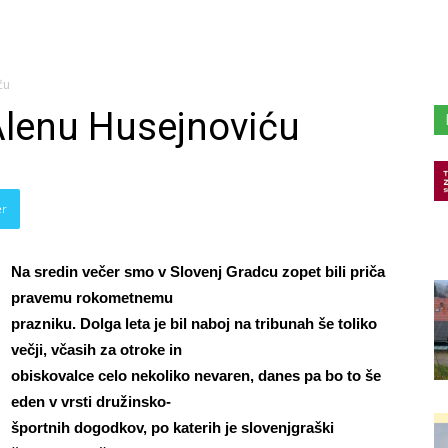
ću
Alenu Husejnoviću
er
Na sredin večer smo v Slovenj Gradcu zopet bili priča
pravemu rokometnemu
prazniku. Dolga leta je bil naboj na tribunah še toliko
večji, včasih za otroke in
obiskovalce celo nekoliko nevaren, danes pa bo to še
eden v vrsti družinsko-
športnih dogodkov, po katerih je slovenjgraški