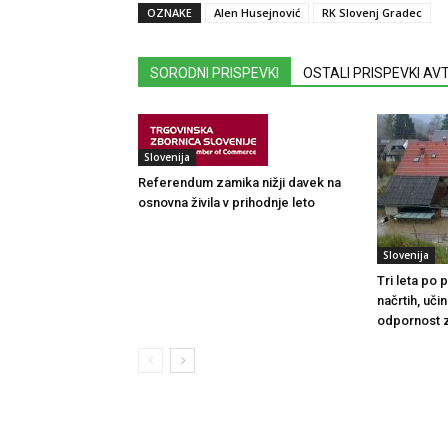
OZNAKE
Alen Husejnović
RK Slovenj Gradec
SORODNI PRISPEVKI
OSTALI PRISPEVKI A
Slovenija
Referendum zamika nižji davek na
osnovna živila v prihodnje leto
Slovenija
Tri leta po
načrtih, uči
odpornost 