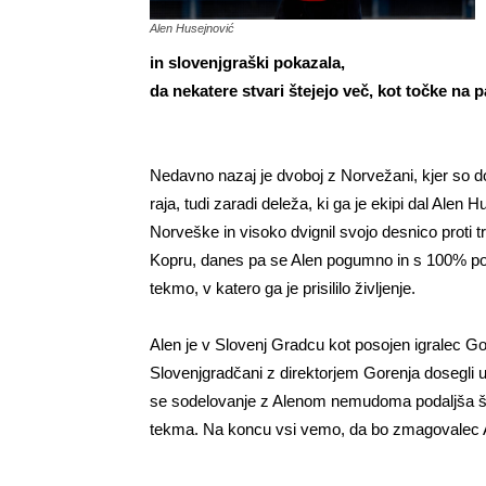
Alen Husejnović
in slovenjgraški pokazala,
da nekatere stvari štejejo več, kot točke na p
Nedavno nazaj je dvoboj z Norvežani, kjer so d
raja, tudi zaradi deleža, ki ga je ekipi dal Alen
Norveške in visoko dvignil svojo desnico proti tr
Kopru, danes pa se Alen pogumno in s 100% pod
tekmo, v katero ga je prisililo življenje.
Alen je v Slovenj Gradcu kot posojen igralec 
Slovenjgradčani z direktorjem Gorenja dosegli us
se sodelovanje z Alenom nemudoma podaljša še z
tekma. Na koncu vsi vemo, da bo zmagovalec Al