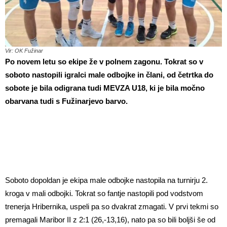
Vir: OK Fužinar
Po novem letu so ekipe že v polnem zagonu. Tokrat so v
soboto nastopili igralci male odbojke in člani, od četrtka do
sobote je bila odigrana tudi MEVZA U18, ki je bila močno
obarvana tudi s Fužinarjevo barvo.
Soboto dopoldan je ekipa male odbojke nastopila na turnirju 2.
kroga v mali odbojki. Tokrat so fantje nastopili pod vodstvom
trenerja Hribernika, uspeli pa so dvakrat zmagati. V prvi tekmi so
premagali Maribor II z 2:1 (26,-13,16), nato pa so bili boljši še od