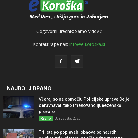
Odgovorni urednik: Samo Vidovič
Kontaktirajte nas:
info@e-koroska.si
NAJBOLJ BRANO
Včeraj so na območju Policijske uprave Celje
obravnavali tako imenovano ljubezensko
prevaro
3. avgusta, 2026
Razno
Tri leta po poplavah: obnova po načrtih,