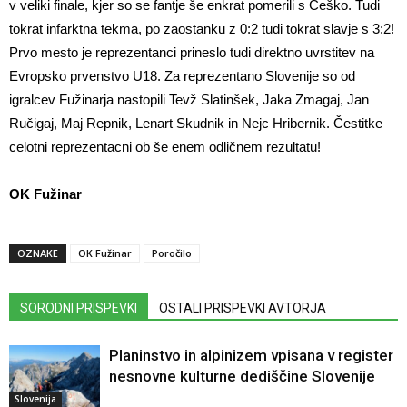
v veliki finale, kjer so se fantje še enkrat pomerili s Češko. Tudi
tokrat infarktna tekma, po zaostanku z 0:2 tudi tokrat slavje s 3:2!
Prvo mesto je reprezentanci prineslo tudi direktno uvrstitev na
Evropsko prvenstvo U18. Za reprezentano Slovenije so od
igralcev Fužinarja nastopili Tevž Slatinšek, Jaka Zmagaj, Jan
Ručigaj, Maj Repnik, Lenart Skudnik in Nejc Hribernik. Čestitke
celotni reprezentacni ob še enem odličnem rezultatu!
OK Fužinar
OZNAKE
OK Fužinar
Poročilo
SORODNI PRISPEVKI
OSTALI PRISPEVKI AVTORJA
Planinstvo in alpinizem vpisana v register
nesnovne kulturne dediščine Slovenije
Slovenija