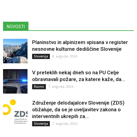
NOVOSTI
Planinstvo in alpinizem vpisana v register
nesnovne kulturne dediščine Slovenije
8. avgusta, 2026
Slovenija
V preteklih nekaj dneh so na PU Celje
obravnavali požare, za katere kaže, da...
7. avgusta, 2026
Razno
Združenje delodajalcev Slovenije (ZDS)
obžaluje, da se je uveljavitev zakona o
interventnih ukrepih za...
7. avgusta, 2026
Slovenija