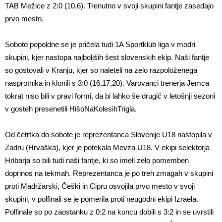
TAB Mežice z 2:0 (10,6). Trenutno v svoji skupini fantje zasedajo
prvo mesto.
Soboto popoldne se je pričela tudi 1A Sportklub liga v modri
skupini, kjer nastopa najboljših šest slovenskih ekip. Naši fantje
so gostovali v Kranju, kjer so naleteli na zelo razpoloženega
nasprotnika in klonili s 3:0 (16,17,20). Varovanci trenerja Jemca
tokrat niso bili v pravi formi, da bi lahko še drugič v letošnji sezoni
v gosteh presenetili HišoNaKolesihTrigla.
Od četrtka do sobote je reprezentanca Slovenije U18 nastopila v
Zadru (Hrvaška), kjer je potekala Mevza U18. V ekipi selektorja
Hribarja so bili tudi naši fantje, ki so imeli zelo pomemben
doprinos na tekmah. Reprezentanca je po treh zmagah v skupini
proti Madržarski, Češki in Cipru osvojila prvo mesto v svoji
skupini, v polfinali se je pomerila proti neugodni ekipi Izraela.
Polfinale so po zaostanku z 0:2 na koncu dobili s 3:2 in se uvrstili