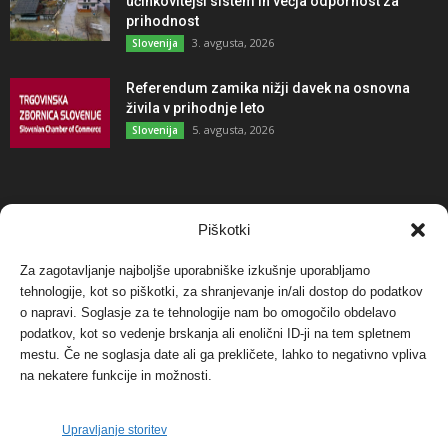
učinkovitejši sistem in večja odpornost za
prihodnost
3. avgusta, 2026
Slovenija
Referendum zamika nižji davek na osnovna
živila v prihodnje leto
5. avgusta, 2026
Slovenija
NAJBOLJ KOMENTIRANO
Piškotki
Za zagotavljanje najboljše uporabniške izkušnje uporabljamo
Protest proti vetrnim elektrarnam na Ojstrici, v
svetu pa vedno bolj...
tehnologije, kot so piškotki, za shranjevanje in/ali dostop do podatkov
o napravi. Soglasje za te tehnologije nam bo omogočilo obdelavo
12. maja, 2017
Dogodki
podatkov, kot so vedenje brskanja ali enolični ID-ji na tem spletnem
mestu. Če ne soglasja date ali ga prekličete, lahko to negativno vpliva
Tožilstvo v Celovcu v korist elektrarnam
na nekatere funkcije in možnosti.
Verbund
29. januarja, 2018
Dogodki
Upravljanje storitev